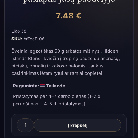
7.48
€
Liko 38
SKU:
ArTeaP-06
Švelniai egzotiškas 50 g arbatos mišinys „Hidden
Islands Blend“ kviečia į tropinę pauzę su ananasų,
hibiskų, obuolių ir kokoso natomis. Jaukus
pasirinkimas lėtam rytui ar ramiai popietei.
Pagaminta:
Tailande
Pristatymas per 4–7 darbo dienas (1–2 d.
paruošimas + 4–5 d. pristatymas)
produkto
Į krepšelį
kiekis: