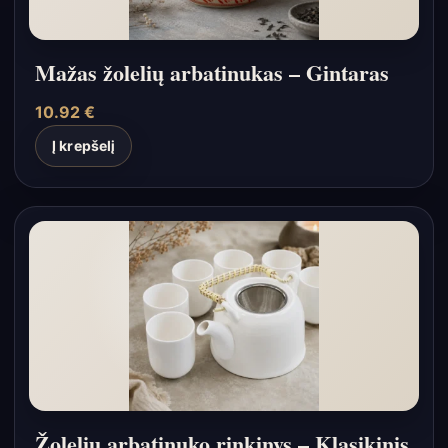
Mažas žolelių arbatinukas – Gintaras
10.92
€
Į krepšelį
Žolelių arbatinuko rinkinys – Klasikinis