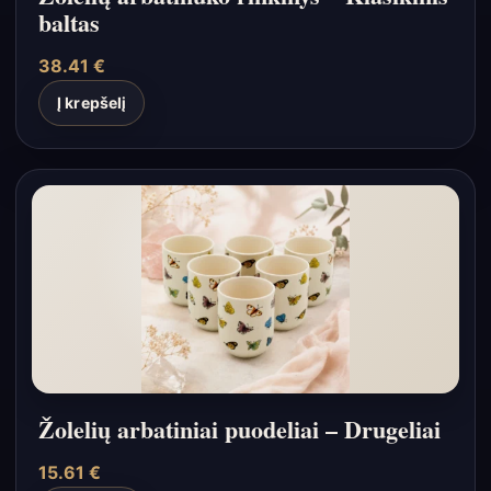
baltas
38.41
€
Į krepšelį
Žolelių arbatiniai puodeliai – Drugeliai
15.61
€