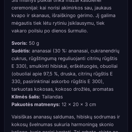
ceremonijai: kai norisi akimirkos sau, jaukaus
kvapo ir skanaus, išraiškingo gėrimo. Jį galima
mėgautis tiek lėtu rytiniu įsiklausymu, tiek
vakaro poilsiu po dienos šurmulio.
Svoris:
50 g
Sudėtis:
ananasai (30 %: ananasai, cukranendrių
cukrus, rūgštingumą reguliuojanti citrinų rūgštis
E 330), smulkinti hibiskai, erškėtuogės, obuoliai
(obuoliai apie 97,5 %, druska, citrinų rūgštis E
330, pasirinktinai askorbo rūgštis E 300),
tarkuotas kokosas, kokoso drožlės, aromatas
Kilmės šalis:
Tailandas
Pakuotės matmenys:
12 × 20 × 3 cm
Vaisiškas ananasų saldumas, hibiskų sodrumas ir
kokosų švelnumas sukuria harmoningą skonio
kelionę, kurią norisi kartoti. Tai arbata, skirta ne