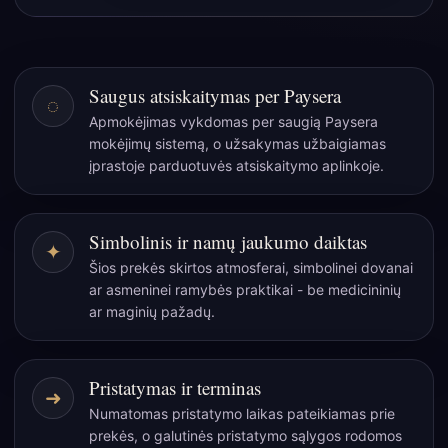
50
g
arbatos
mišinys
Saugus atsiskaitymas per Paysera
◌
„Hidden
Apmokėjimas vykdomas per saugią Paysera
Islands
mokėjimų sistemą, o užsakymas užbaigiamas
Blend“
įprastoje parduotuvės atsiskaitymo aplinkoje.
–
tropiška
paslaptis
Simbolinis ir namų jaukumo daiktas
✦
jūsų
Šios prekės skirtos atmosferai, simbolinei dovanai
puodelyje
ar asmeninei ramybės praktikai - be medicininių
ar maginių pažadų.
Pristatymas ir terminas
➜
Numatomas pristatymo laikas pateikiamas prie
prekės, o galutinės pristatymo sąlygos rodomos