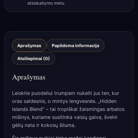
atsiskaitymo metu.
Aprašymas
Papildoma informacija
Atsiliepimai (0)
Aprašymas
Leiskite puodeliui trumpam nukelti jus ten, kur
oras saldesnis, o mintys lengvesnės. „Hidden
Islands Blend“ – tai tropiškai žaismingas arbatos
mišinys, kuriame susitinka vaisių gaiva, švelni
gėlių nata ir kokosų šiluma.
Šis mišinys puikiai tinka mažai kasdienei