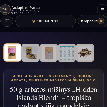
Paslapties Vartai
PV
☰
SIMBOLINIŲ DAIKTŲ
PARDUOTUVĖ
♡
Krepšelis
◎
PRISIJUNGTI
0
ARBATA IR ARBATOS REIKMENYS
,
RINKTINĖ
ARBATA
,
RINKTINĖS ARBATOS MIŠINIAI, 50 G
50 g arbatos mišinys „Hidden
Islands Blend“ – tropiška
paslaptis jūsų puodelyje