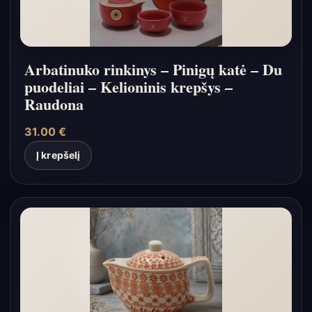
Arbatinuko rinkinys – Pinigų katė – Du
puodeliai – Kelioninis krepšys –
Raudona
31.00
€
Į krepšelį