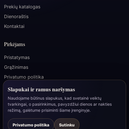
Prekių katalogas
Dienoraštis
Kontaktai
Pirkėjams
Pristatymas
Grąžinimas
Privatumo politika
Pirkimo taisyklės
Slapukai ir ramus naršymas
Naudojame būtinus slapukus, kad svetainė veiktų
tvarkingai, o pasirinkimus, pavyzdžiui dienos ar nakties
☾
režimą, galėtume prisiminti šiame įrenginyje.
© 2026 Paslapties Vartai | MB Bao Group, įmonės kodas
306163797, Lietuva/ES.
Be pigių pažadų ir stebuklų garantijų - tik daiktai, simboliai ir šilta
Privatumo politika
Sutinku