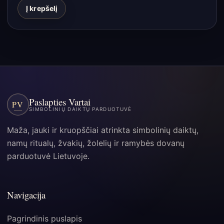
Į krepšelį
Paslapties Vartai
PV
SIMBOLINIŲ DAIKTŲ PARDUOTUVĖ
Maža, jauki ir kruopščiai atrinkta simbolinių daiktų,
namų ritualų, žvakių, žolelių ir ramybės dovanų
parduotuvė Lietuvoje.
Navigacija
Pagrindinis puslapis