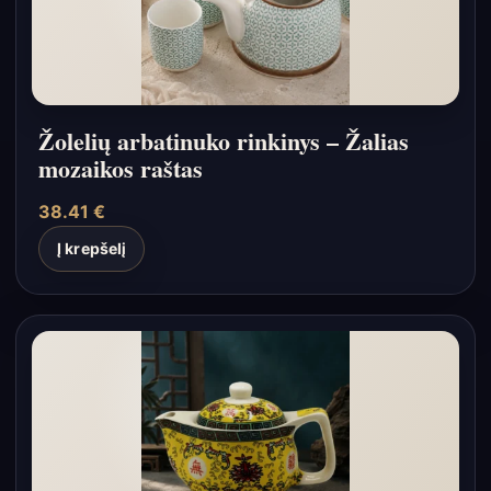
Žolelių arbatinuko rinkinys – Žalias
mozaikos raštas
38.41
€
Į krepšelį