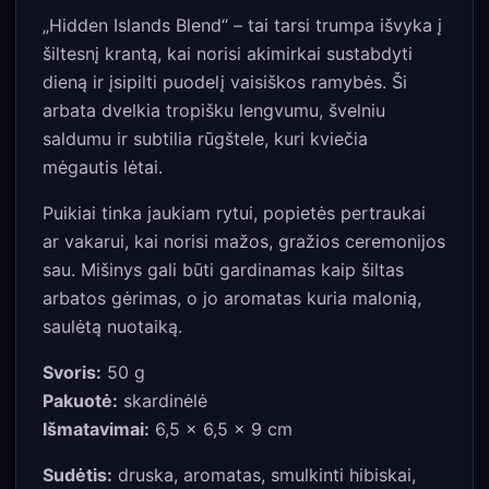
„Hidden Islands Blend“ – tai tarsi trumpa išvyka į
šiltesnį krantą, kai norisi akimirkai sustabdyti
dieną ir įsipilti puodelį vaisiškos ramybės. Ši
arbata dvelkia tropišku lengvumu, švelniu
saldumu ir subtilia rūgštele, kuri kviečia
mėgautis lėtai.
Puikiai tinka jaukiam rytui, popietės pertraukai
ar vakarui, kai norisi mažos, gražios ceremonijos
sau. Mišinys gali būti gardinamas kaip šiltas
arbatos gėrimas, o jo aromatas kuria malonią,
saulėtą nuotaiką.
Svoris:
50 g
Pakuotė:
skardinėlė
Išmatavimai:
6,5 × 6,5 × 9 cm
Sudėtis:
druska, aromatas, smulkinti hibiskai,