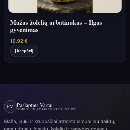
Mažas žolelių arbatinukas – Ilgas
gyvenimas
10.92
€
Į krepšelį
Paslapties Vartai
PV
SIMBOLINIŲ DAIKTŲ PARDUOTUVĖ
Maža, jauki ir kruopščiai atrinkta simbolinių daiktų,
namų ritualų, žvakių, žolelių ir ramybės dovanų