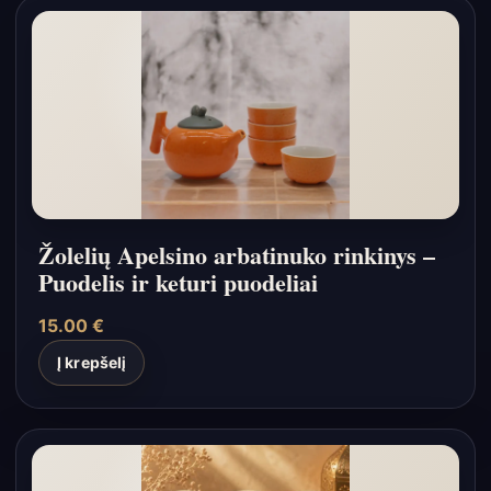
Žolelių Apelsino arbatinuko rinkinys –
Puodelis ir keturi puodeliai
15.00
€
Į krepšelį