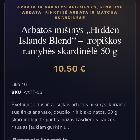
ARBATA IR ARBATOS REIKMENYS
,
RINKTINĖ
ARBATA
,
RINKTINĖ ARBATA IR MATCHA
SKARDINĖSE
Arbatos mišinys „Hidden
Islands Blend“ – tropiškos
ramybės skardinėlė 50 g
10.50
€
Liko 46
SKU:
ArtTT-03
Švelniai saldus ir vaisiškas arbatos mišinys, kuriame
susitinka ananaso, obuolio ir hibisko natos. 50 g
skardinėlėje telpantis mažas kasdienės pauzės
ritualas jaukiam gurkšniui.
Pagaminta: Nenurodyta