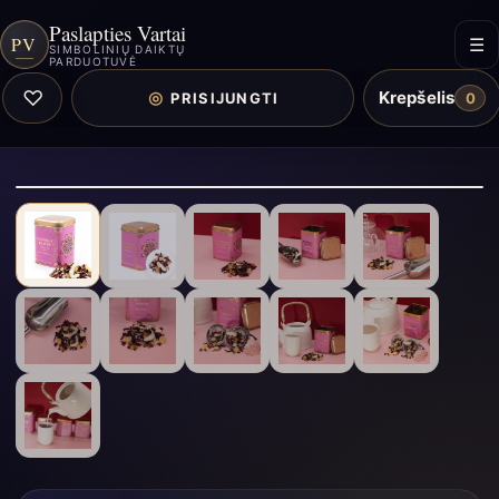
Paslapties Vartai
PV
☰
SIMBOLINIŲ DAIKTŲ
PARDUOTUVĖ
♡
Krepšelis
◎
PRISIJUNGTI
0