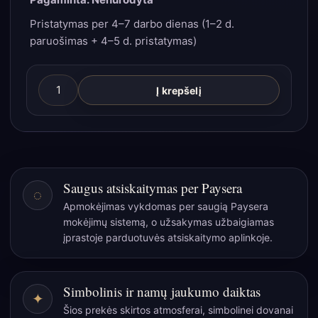
Pristatymas per 4–7 darbo dienas (1–2 d.
paruošimas + 4–5 d. pristatymas)
produkto
Į krepšelį
kiekis:
Arbatos
mišinys
„Hidden
Islands
Saugus atsiskaitymas per Paysera
◌
Blend“
Apmokėjimas vykdomas per saugią Paysera
–
mokėjimų sistemą, o užsakymas užbaigiamas
tropiškos
įprastoje parduotuvės atsiskaitymo aplinkoje.
ramybės
skardinėlė
50
Simbolinis ir namų jaukumo daiktas
✦
g
Šios prekės skirtos atmosferai, simbolinei dovanai