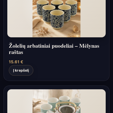
Žolelių arbatiniai puodeliai – Mėlynas
raštas
15.61
€
Į krepšelį