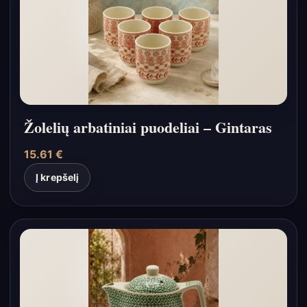
Žolelių arbatiniai puodeliai – Gintaras
15.61
€
Į krepšelį