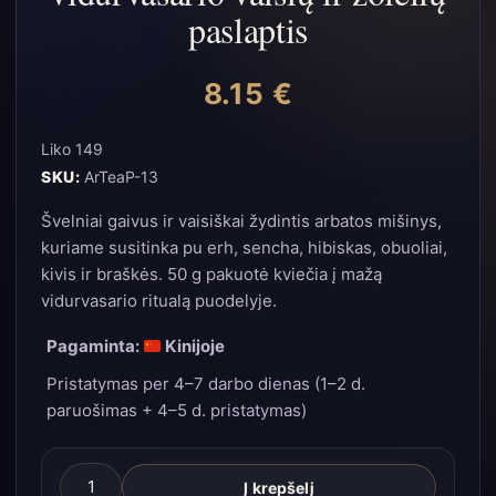
paslaptis
8.15
€
Liko 149
SKU:
ArTeaP-13
Švelniai gaivus ir vaisiškai žydintis arbatos mišinys,
kuriame susitinka pu erh, sencha, hibiskas, obuoliai,
kivis ir braškės. 50 g pakuotė kviečia į mažą
vidurvasario ritualą puodelyje.
Pagaminta:
Kinijoje
Pristatymas per 4–7 darbo dienas (1–2 d.
paruošimas + 4–5 d. pristatymas)
produkto
Į krepšelį