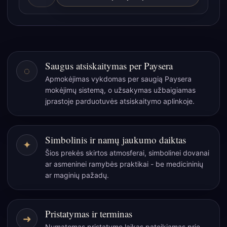
kiekis:
Arbatos
mišinys
„Mid-
summer
Saugus atsiskaitymas per Paysera
◌
Magic“
Apmokėjimas vykdomas per saugią Paysera
50
mokėjimų sistemą, o užsakymas užbaigiamas
g
įprastoje parduotuvės atsiskaitymo aplinkoje.
–
vidurvasario
vaisių
Simbolinis ir namų jaukumo daiktas
✦
ir
Šios prekės skirtos atmosferai, simbolinei dovanai
žolelių
ar asmeninei ramybės praktikai - be medicininių
paslaptis
ar maginių pažadų.
Pristatymas ir terminas
➜
Numatomas pristatymo laikas pateikiamas prie