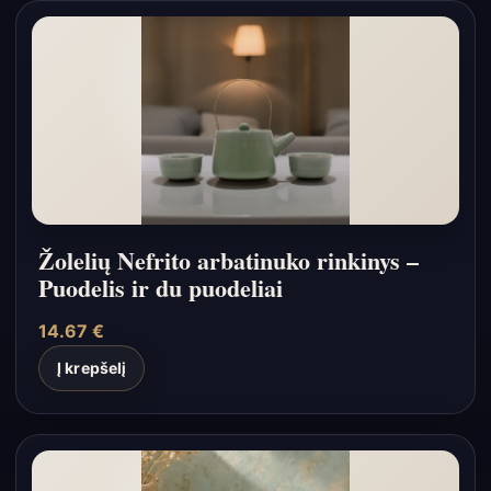
Žolelių Nefrito arbatinuko rinkinys –
Puodelis ir du puodeliai
14.67
€
Į krepšelį