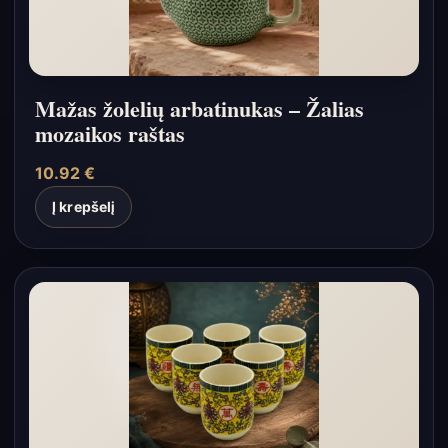
Mažas žolelių arbatinukas – Žalias
mozaikos raštas
10.92
€
Į krepšelį