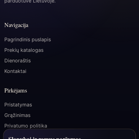
parduotuvė Lietuvoje.
Navigacija
Pagrindinis puslapis
Prekių katalogas
Dienoraštis
Kontaktai
Pirkėjams
Pristatymas
Grąžinimas
Privatumo politika
Pirkimo taisyklės
Slapukai ir ramus naršymas