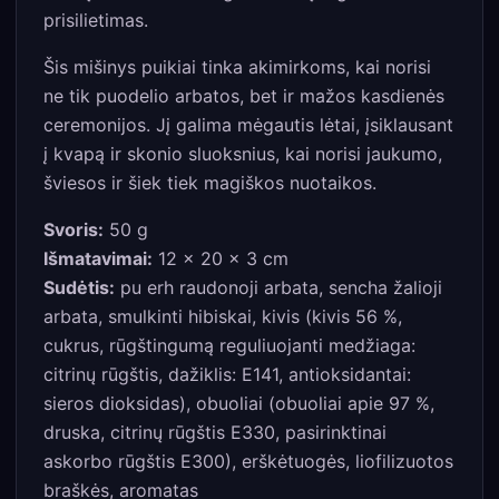
prisilietimas.
Šis mišinys puikiai tinka akimirkoms, kai norisi
ne tik puodelio arbatos, bet ir mažos kasdienės
ceremonijos. Jį galima mėgautis lėtai, įsiklausant
į kvapą ir skonio sluoksnius, kai norisi jaukumo,
šviesos ir šiek tiek magiškos nuotaikos.
Svoris:
50 g
Išmatavimai:
12 × 20 × 3 cm
Sudėtis:
pu erh raudonoji arbata, sencha žalioji
arbata, smulkinti hibiskai, kivis (kivis 56 %,
cukrus, rūgštingumą reguliuojanti medžiaga:
citrinų rūgštis, dažiklis: E141, antioksidantai:
sieros dioksidas), obuoliai (obuoliai apie 97 %,
druska, citrinų rūgštis E330, pasirinktinai
askorbo rūgštis E300), erškėtuogės, liofilizuotos
braškės, aromatas