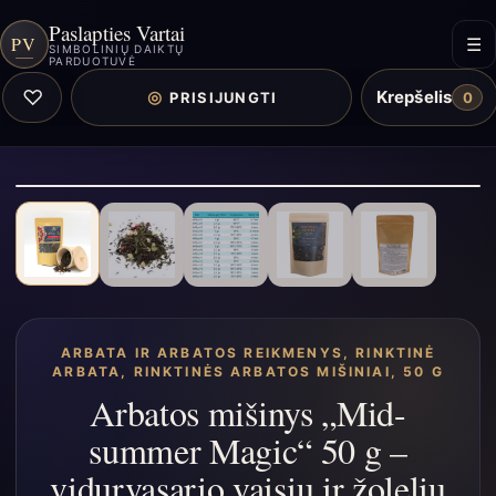
Paslapties Vartai
PV
☰
SIMBOLINIŲ DAIKTŲ
PARDUOTUVĖ
♡
Krepšelis
◎
PRISIJUNGTI
0
ARBATA IR ARBATOS REIKMENYS
,
RINKTINĖ
ARBATA
,
RINKTINĖS ARBATOS MIŠINIAI, 50 G
Arbatos mišinys „Mid-
summer Magic“ 50 g –
vidurvasario vaisių ir žolelių