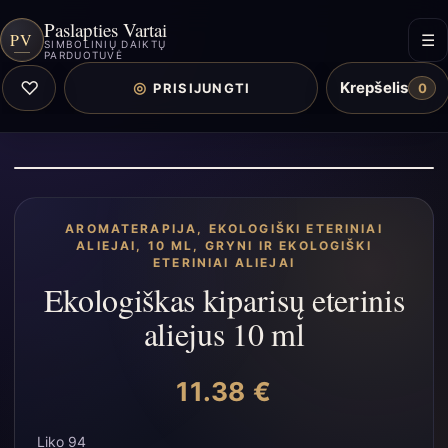
Paslapties Vartai
PV
☰
SIMBOLINIŲ DAIKTŲ
PARDUOTUVĖ
♡
Krepšelis
◎
PRISIJUNGTI
0
AROMATERAPIJA
,
EKOLOGIŠKI ETERINIAI
ALIEJAI, 10 ML
,
GRYNI IR EKOLOGIŠKI
ETERINIAI ALIEJAI
Ekologiškas kiparisų eterinis
aliejus 10 ml
11.38
€
Liko 94