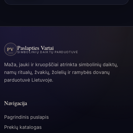
Paslapties Vartai
PV
SIMBOLINIŲ DAIKTŲ PARDUOTUVĖ
Maža, jauki ir kruopščiai atrinkta simbolinių daiktų,
namų ritualų, žvakių, žolelių ir ramybės dovanų
parduotuvė Lietuvoje.
Navigacija
Pagrindinis puslapis
Prekių katalogas