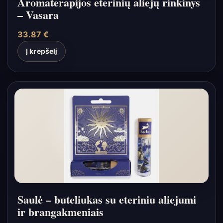
Aromaterapijos eterinių aliejų rinkinys
– Vasara
33.87
€
Į krepšelį
Saulė – buteliukas su eteriniu aliejumi
ir brangakmeniais