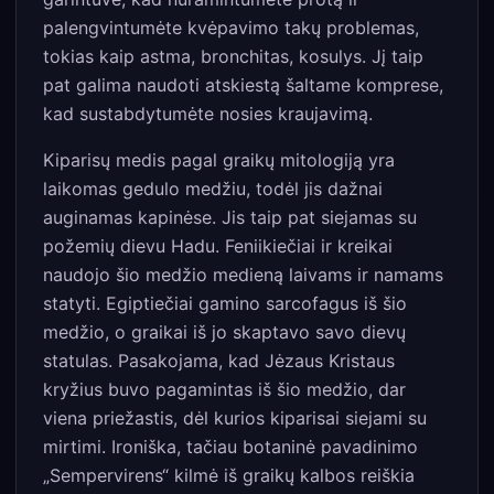
palengvintumėte kvėpavimo takų problemas,
tokias kaip astma, bronchitas, kosulys. Jį taip
pat galima naudoti atskiestą šaltame komprese,
kad sustabdytumėte nosies kraujavimą.
Kiparisų medis pagal graikų mitologiją yra
laikomas gedulo medžiu, todėl jis dažnai
auginamas kapinėse. Jis taip pat siejamas su
požemių dievu Hadu. Feniikiečiai ir kreikai
naudojo šio medžio medieną laivams ir namams
statyti. Egiptiečiai gamino sarcofagus iš šio
medžio, o graikai iš jo skaptavo savo dievų
statulas. Pasakojama, kad Jėzaus Kristaus
kryžius buvo pagamintas iš šio medžio, dar
viena priežastis, dėl kurios kiparisai siejami su
mirtimi. Ironiška, tačiau botaninė pavadinimo
„Sempervirens“ kilmė iš graikų kalbos reiškia