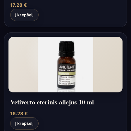
17.28
€
Į krepšelį
Vetiverto eterinis aliejus 10 ml
16.23
€
Į krepšelį