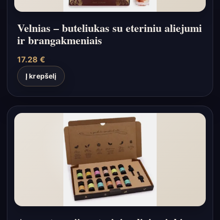
Velnias – buteliukas su eteriniu aliejumi
ir brangakmeniais
17.28
€
Į krepšelį