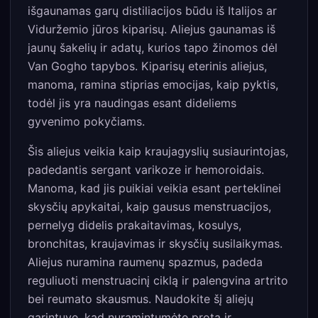
išgaunamas garų distiliacijos būdu iš Italijos ar
Viduržemio jūros kiparisų. Aliejus gaunamas iš
jaunų šakelių ir adatų, kurios tapo žinomos dėl
Van Gogho tapybos. Kiparisų eterinis aliejus,
manoma, ramina stiprias emocijas, kaip pyktis,
todėl jis yra naudingas esant dideliems
gyvenimo pokyčiams.
Šis aliejus veikia kaip kraujagyslių susiaurintojas,
padedantis sergant varikoze ir hemoroidais.
Manoma, kad jis puikiai veikia esant perteklinei
skysčių apykaitai, kaip gausus menstruacijos,
pernelyg didelis prakaitavimas, kosulys,
bronchitas, kraujavimas ir skysčių susilaikymas.
Aliejus nuramina raumenų spazmus, padeda
reguliuoti menstruacinį ciklą ir palengvina artrito
bei reumato skausmus. Naudokite šį aliejų
garintuve, kad nuramintumėte protą ir