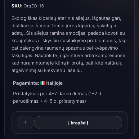
SKU:
OrgEO-16
Ekologiškas kiparisų eterinis aliejus, išgautas garų
distiliacija iš Viduržemio jūros kiparisų šakelių ir
adatų. Šis aliejus ramina emocijas, padeda kovoti su
kraujotakos ir skysčių susilaikymo problemomis, taip
pat palengvina raumenų spazmus bei kvėpavimo
takų ligas. Naudokite jį garintuve arba kompresuose,
kad nuramintumėte kūną ir protą, patirkite natūralų
atgaivinimą su kiekvienu lašeliu.
Pagaminta:
Italijoje
Pristatymas per 4–7 darbo dienas (1–2 d.
paruošimas + 4–5 d. pristatymas)
produkto
Į krepšelį
kiekis:
Ekologiškas