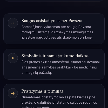
kiparisų
eterinis
aliejus
Saugus atsiskaitymas per Paysera
◌
10
Apmokėjimas vykdomas per saugią Paysera
ml
mokėjimų sistemą, o užsakymas užbaigiamas
įprastoje parduotuvės atsiskaitymo aplinkoje.
Simbolinis ir namų jaukumo daiktas
✦
Šios prekės skirtos atmosferai, simbolinei dovanai
ar asmeninei ramybės praktikai - be medicininių
ar maginių pažadų.
Pristatymas ir terminas
➜
Numatomas pristatymo laikas pateikiamas prie
prekės, o galutinės pristatymo sąlygos rodomos
atsiskaitymo metu.