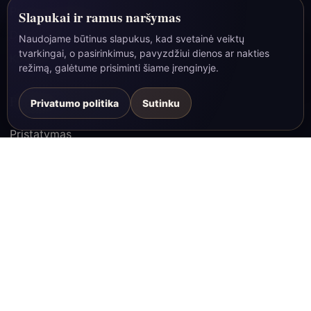
Prekių katalogas
Slapukai ir ramus naršymas
Dienoraštis
Naudojame būtinus slapukus, kad svetainė veiktų
tvarkingai, o pasirinkimus, pavyzdžiui dienos ar nakties
Kontaktai
☾
režimą, galėtume prisiminti šiame įrenginyje.
Pirkėjams
Privatumo politika
Sutinku
Pristatymas
Grąžinimas
Privatumo politika
Pirkimo taisyklės
© 2026 Paslapties Vartai | MB Bao Group, įmonės kodas
306163797, Lietuva/ES.
Be pigių pažadų ir stebuklų garantijų - tik daiktai, simboliai ir šilta
atmosfera.