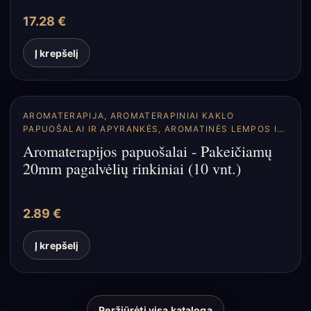
17.28
€
Į krepšelį
AROMATERAPIJA
,
AROMATERAPINIAI KAKLO
PAPUOŠALAI IR APYRANKĖS
,
AROMATINĖS LEMPOS IR
DIFUZORIAI
Aromaterapijos papuošalai - Pakeičiamų
20mm pagalvėlių rinkiniai (10 vnt.)
2.89
€
Į krepšelį
Peržiūrėti visą katalogą