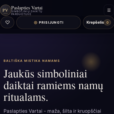
Paslapties Vartai
PV
☰
SIMBOLINIŲ DAIKTŲ
PARDUOTUVĖ
♡
Krepšelis
◎
PRISIJUNGTI
0
BALTIŠKA MISTIKA NAMAMS
Jaukūs simboliniai
daiktai ramiems namų
ritualams.
Paslapties Vartai - maža, šilta ir kruopščiai