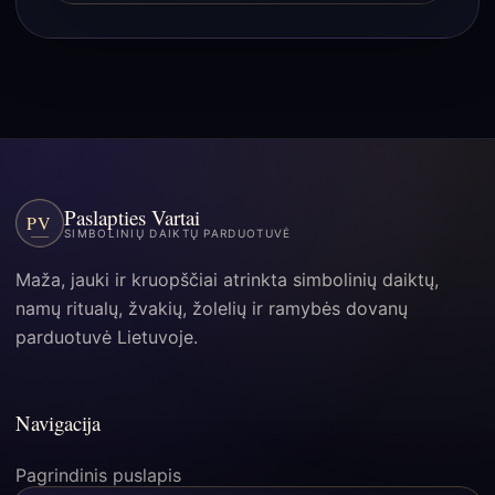
Paslapties Vartai
PV
SIMBOLINIŲ DAIKTŲ PARDUOTUVĖ
Maža, jauki ir kruopščiai atrinkta simbolinių daiktų,
namų ritualų, žvakių, žolelių ir ramybės dovanų
parduotuvė Lietuvoje.
Navigacija
Pagrindinis puslapis