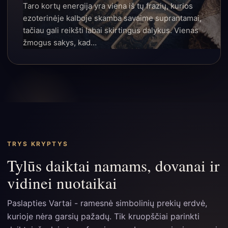
Taro kortų energija yra viena iš tų frazių, kurios
ezoterinėje kalboje skamba savaime suprantamai,
tačiau gali reikšti labai skirtingus dalykus. Vienas
žmogus sakys, kad…
TRYS KRYPTYS
Tylūs daiktai namams, dovanai ir
vidinei nuotaikai
Paslapties Vartai - ramesnė simbolinių prekių erdvė,
kurioje nėra garsių pažadų. Tik kruopščiai parinkti