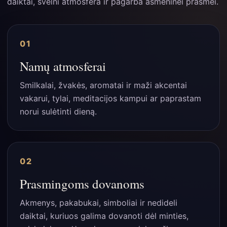
daiktai, švelni atmosfera ir pagarba asmeninei prasmei.
01
Namų atmosferai
Smilkalai, žvakės, aromatai ir maži akcentai
vakarui, tylai, meditacijos kampui ar paprastam
norui sulėtinti dieną.
02
Prasmingoms dovanoms
Akmenys, pakabukai, simboliai ir nedideli
daiktai, kuriuos galima dovanoti dėl minties,