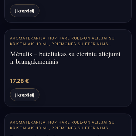
Į krepšelį
AROMATERAPIJA
,
HOP HARE ROLL-ON ALIEJAI SU
KRISTALAIS 10 ML
,
PRIEMONĖS SU ETERINIAIS
ALIEJAIS
Mėnulis – buteliukas su eteriniu aliejumi
ir brangakmeniais
17.28
€
Į krepšelį
AROMATERAPIJA
,
HOP HARE ROLL-ON ALIEJAI SU
KRISTALAIS 10 ML
,
PRIEMONĖS SU ETERINIAIS
ALIEJAIS