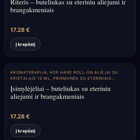
Riteris – buteliukas su eteriniu aliejumi ir
brangakmeniais
17.28
€
Į krepšelį
AROMATERAPIJA
,
HOP HARE ROLL-ON ALIEJAI SU
KRISTALAIS 10 ML
,
PRIEMONĖS SU ETERINIAIS
ALIEJAIS
Įsimylėjėliai – buteliukas su eteriniu
aliejumi ir brangakmeniais
17.28
€
Į krepšelį