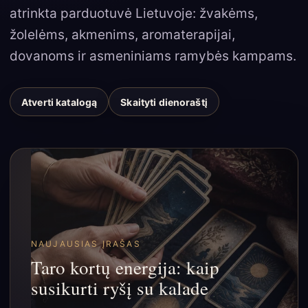
atrinkta parduotuvė Lietuvoje: žvakėms,
žolelėms, akmenims, aromaterapijai,
dovanoms ir asmeniniams ramybės kampams.
Atverti katalogą
Skaityti dienoraštį
NAUJAUSIAS ĮRAŠAS
Taro kortų energija: kaip
susikurti ryšį su kalade