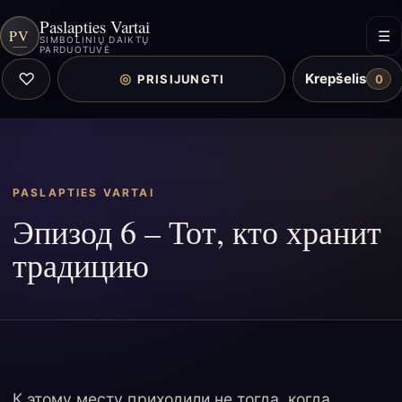
Paslapties Vartai
PV
☰
SIMBOLINIŲ DAIKTŲ
PARDUOTUVĖ
♡
Krepšelis
◎
PRISIJUNGTI
0
PASLAPTIES VARTAI
Эпизод 6 – Тот, кто хранит
традицию
К этому месту приходили не тогда, когда