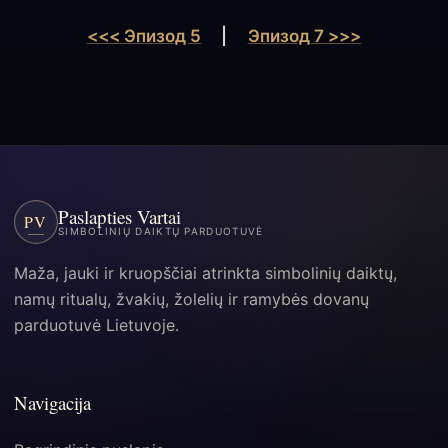
<<< Эпизод 5
|
Эпизод 7 >>>
Paslapties Vartai
PV
SIMBOLINIŲ DAIKTŲ PARDUOTUVĖ
Maža, jauki ir kruopščiai atrinkta simbolinių daiktų,
namų ritualų, žvakių, žolelių ir ramybės dovanų
parduotuvė Lietuvoje.
Navigacija