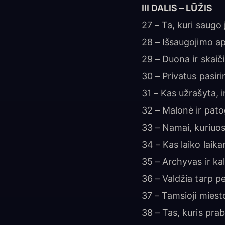
III DALIS – LŪŽIS
27 – Ta, kuri saugo 
28 – Išsaugojimo a
29 – Duona ir skaič
30 – Privatus pasir
31 – Kas užrašyta, 
32 – Malonė ir pat
33 – Namai, kuriuos
34 – Kas laiko laika
35 – Archyvas ir ka
36 – Valdžia tarp p
37 – Tamsioji miest
38 – Tas, kuris prab