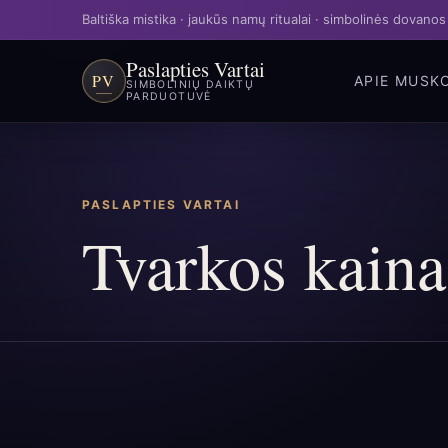
Baltiška mistika · jaukūs namų ritualai · simbolinės dovanos
Paslapties Vartai
PV
APIE MUS
K
SIMBOLINIŲ DAIKTŲ
PARDUOTUVĖ
PASLAPTIES VARTAI
Tvarkos kaina