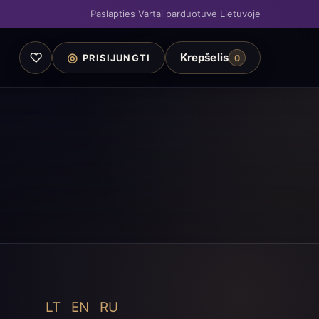
Paslapties Vartai parduotuvė Lietuvoje
♡
◎
Krepšelis
PRISIJUNGTI
0
LT
EN
RU