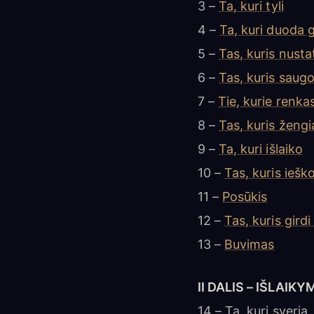
3 –
Ta, kuri tyli
4 –
Ta, kuri duoda 
5 –
Tas, kuris nusta
6 –
Tas, kuris saugo
7 –
Tie, kurie renkas
8 –
Tas, kuris ženg
9 –
Ta, kuri išlaiko
10 –
Tas, kuris iešk
11 –
Posūkis
12 –
Tas, kuris gird
13 –
Buvimas
II DALIS – IŠLAIK
14 – Ta, kuri sveria