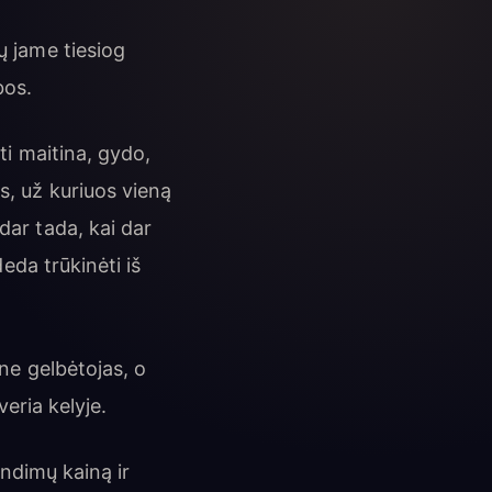
ų jame tiesiog
bos.
eti maitina, gydo,
s, už kuriuos vieną
dar tada, kai dar
deda trūkinėti iš
 ne gelbėtojas, o
veria kelyje.
ndimų kainą ir