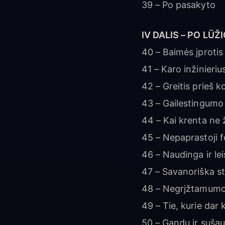
39 – Po pasakyto
IV DALIS – PO LŪŽ
40 – Baimės įprotis
41 – Karo inžinieriu
42 – Greitis prieš k
43 – Gailestingumo
44 – Kai krenta ne
45 – Nepaprastoji 
46 – Naudinga ir lei
47 – Savanoriška st
48 – Negrįžtamumo
49 – Tie, kurie dar
50 – Gandų ir suša