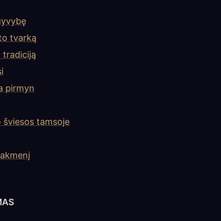
gyvybę
to tvarką
 tradiciją
i
ia pirmyn
o šviesos tamsoje
i akmenį
YMAS