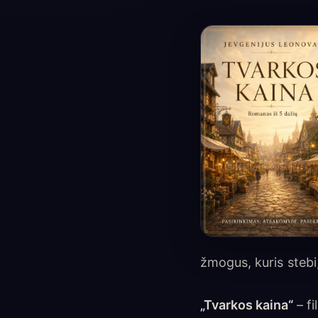
žmogus, kuris stebi, 
„Tvarkos kaina“
– fi