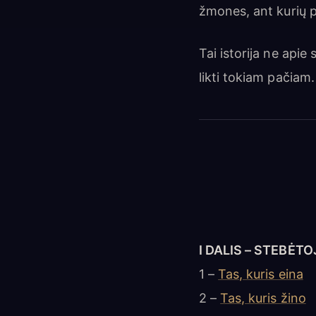
žmones, ant kurių pa
Tai istorija ne api
likti tokiam pačiam.
I DALIS – STEBĖT
1 –
Tas, kuris eina
2 –
Tas, kuris žino