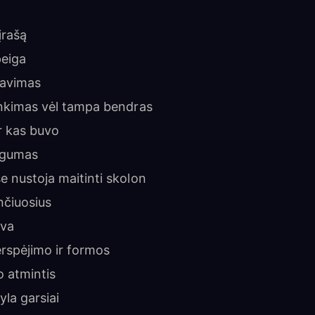
įrašą
peiga
iavimas
inkimas vėl tampa bendras
ir kas buvo
ogumas
e nustoja maitinti skolon
nčiuosius
lva
erspėjimo ir formos
o atmintis
yla garsiai