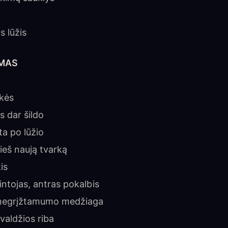
s lūžis
YMAS
ukės
s dar šildo
ta po lūžio
ieš naują tvarką
is
intojas, antras pokalbis
r negrįžtamumo medžiaga
 valdžios riba