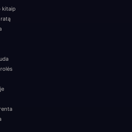
 kitaip
 ratą
a
auda
rolės
je
renta
a