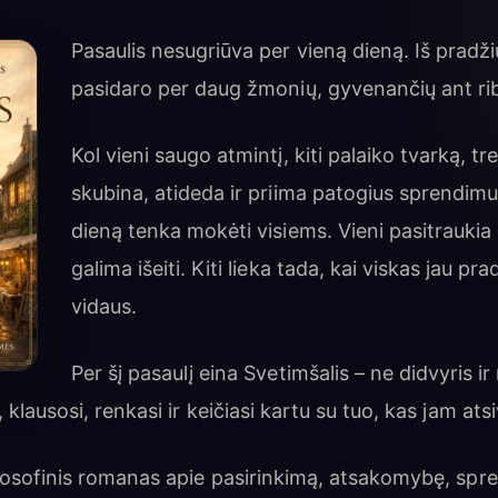
Pasaulis nesugriūva per vieną dieną. Iš pradži
pasidaro per daug žmonių, gyvenančių ant ri
Kol vieni saugo atmintį, kiti palaiko tvarką, tr
skubina, atideda ir priima patogius sprendimu
dieną tenka mokėti visiems. Vieni pasitraukia 
galima išeiti. Kiti lieka tada, kai viskas jau pra
vidaus.
Per šį pasaulį eina Svetimšalis – ne didvyris ir
klausosi, renkasi ir keičiasi kartu su tuo, kas jam atsi
losofinis romanas apie pasirinkimą, atsakomybę, spre