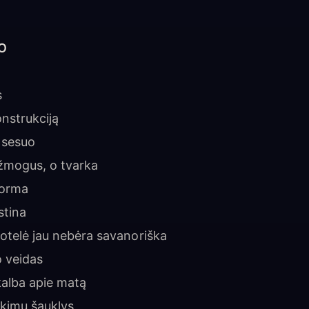
IO
s
onstrukciją
 sesuo
 žmogus, o tvarka
forma
stina
otelė jau nebėra savanoriška
 veidas
 kalba apie matą
ukimų šauklys