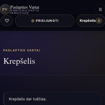
Paslapties Vartai
PV
☰
SIMBOLINIŲ DAIKTŲ
PARDUOTUVĖ
♡
Krepšelis
◎
PRISIJUNGTI
0
PASLAPTIES VARTAI
Krepšelis
Krepšelis dar tuščias.