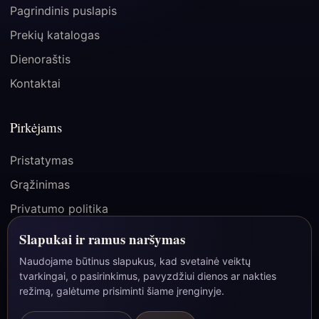
Pagrindinis puslapis
Prekių katalogas
Dienoraštis
Kontaktai
Pirkėjams
Pristatymas
Grąžinimas
Privatumo politika
Pirkimo taisyklės
Slapukai ir ramus naršymas
Naudojame būtinus slapukus, kad svetainė veiktų
tvarkingai, o pasirinkimus, pavyzdžiui dienos ar nakties
☾
režimą, galėtume prisiminti šiame įrenginyje.
© 2026 Paslapties Vartai | MB Bao Group, įmonės kodas
306163797, Lietuva/ES.