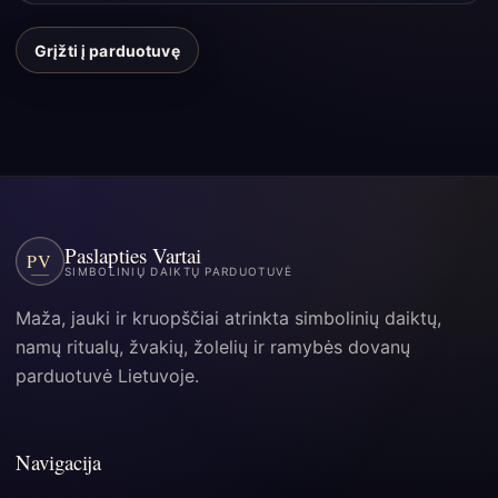
Grįžti į parduotuvę
Paslapties Vartai
PV
SIMBOLINIŲ DAIKTŲ PARDUOTUVĖ
Maža, jauki ir kruopščiai atrinkta simbolinių daiktų,
namų ritualų, žvakių, žolelių ir ramybės dovanų
parduotuvė Lietuvoje.
Navigacija