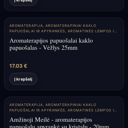
AROMATERAPIJA
,
AROMATERAPINIAI KAKLO
PAPUOŠALAI IR APYRANKĖS
,
AROMATINĖS LEMPOS IR
DIFUZORIAI
Aromaterapijos papuošalai kaklo
papuošalas - Vėžlys 25mm
17.03
€
Į krepšelį
AROMATERAPIJA
,
AROMATERAPINIAI KAKLO
PAPUOŠALAI IR APYRANKĖS
,
AROMATINĖS LEMPOS IR
DIFUZORIAI
Amžinoji Meilė - aromaterapijos
papuošalų apyrankė su kristalu - 20mm