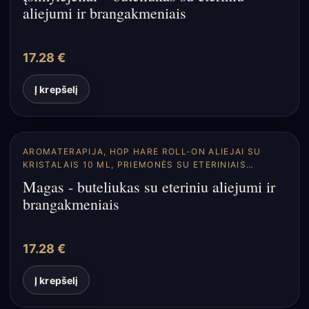
aliejumi ir brangakmeniais
17.28
€
Į krepšelį
AROMATERAPIJA
,
HOP HARE ROLL-ON ALIEJAI SU
KRISTALAIS 10 ML
,
PRIEMONĖS SU ETERINIAIS
ALIEJAIS
Magas - buteliukas su eteriniu aliejumi ir
brangakmeniais
17.28
€
Į krepšelį