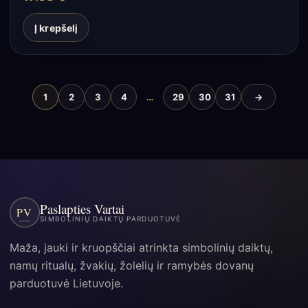
Į krepšelį
1
2
3
4
…
29
30
31
→
Paslapties Vartai
PV
SIMBOLINIŲ DAIKTŲ PARDUOTUVĖ
Maža, jauki ir kruopščiai atrinkta simbolinių daiktų,
namų ritualų, žvakių, žolelių ir ramybės dovanų
parduotuvė Lietuvoje.