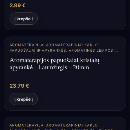
2.89
€
Į krepšelį
AROMATERAPIJA
,
AROMATERAPINIAI KAKLO
PAPUOŠALAI IR APYRANKĖS
,
AROMATINĖS LEMPOS IR
DIFUZORIAI
Aromaterapijos papuošalai kristalų
apyrankė - Laumžirgis - 20mm
23.79
€
Į krepšelį
AROMATERAPIJA
,
AROMATERAPINIAI KAKLO