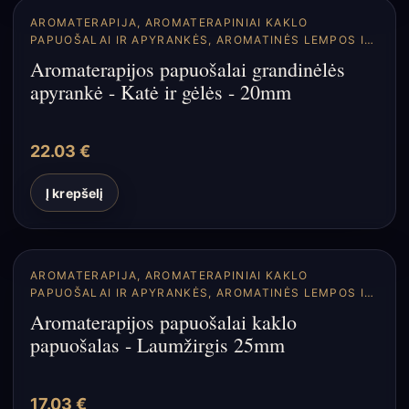
AROMATERAPIJA
,
AROMATERAPINIAI KAKLO
PAPUOŠALAI IR APYRANKĖS
,
AROMATINĖS LEMPOS IR
DIFUZORIAI
Aromaterapijos papuošalai grandinėlės
apyrankė - Katė ir gėlės - 20mm
22.03
€
Į krepšelį
AROMATERAPIJA
,
AROMATERAPINIAI KAKLO
PAPUOŠALAI IR APYRANKĖS
,
AROMATINĖS LEMPOS IR
DIFUZORIAI
Aromaterapijos papuošalai kaklo
papuošalas - Laumžirgis 25mm
17.03
€