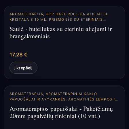
AROMATERAPIJA
,
HOP HARE ROLL-ON ALIEJAI SU
KRISTALAIS 10 ML
,
PRIEMONĖS SU ETERINIAIS
ALIEJAIS
Saulė - buteliukas su eteriniu aliejumi ir
brangakmeniais
17.28
€
Į krepšelį
AROMATERAPIJA
,
AROMATERAPINIAI KAKLO
PAPUOŠALAI IR APYRANKĖS
,
AROMATINĖS LEMPOS IR
DIFUZORIAI
Aromaterapijos papuošalai - Pakeičiamų
20mm pagalvėlių rinkiniai (10 vnt.)