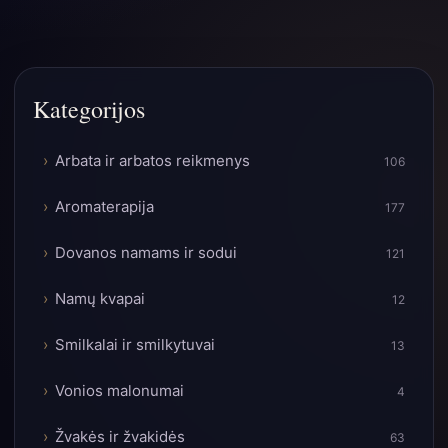
Kategorijos
Arbata ir arbatos reikmenys
106
Aromaterapija
177
Dovanos namams ir sodui
121
Namų kvapai
12
Smilkalai ir smilkytuvai
13
Vonios malonumai
4
Žvakės ir žvakidės
63