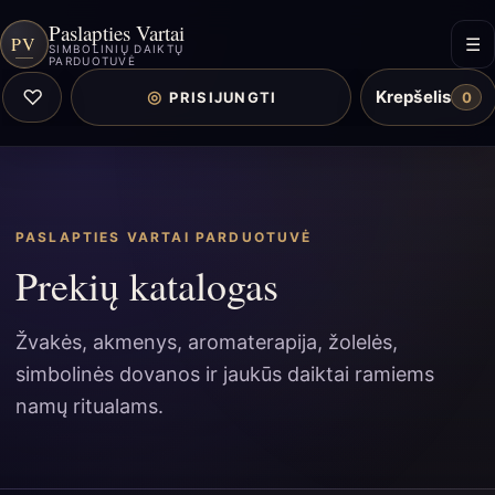
Paslapties Vartai
PV
☰
SIMBOLINIŲ DAIKTŲ
PARDUOTUVĖ
♡
Krepšelis
◎
PRISIJUNGTI
0
PASLAPTIES VARTAI PARDUOTUVĖ
Prekių katalogas
Žvakės, akmenys, aromaterapija, žolelės,
simbolinės dovanos ir jaukūs daiktai ramiems
namų ritualams.