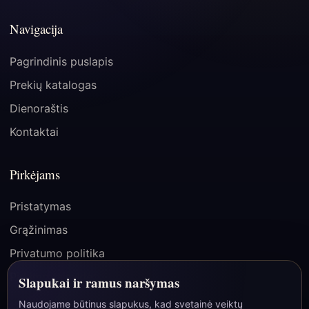
Navigacija
Pagrindinis puslapis
Prekių katalogas
Dienoraštis
Kontaktai
Pirkėjams
Pristatymas
Grąžinimas
Privatumo politika
Pirkimo taisyklės
Slapukai ir ramus naršymas
Naudojame būtinus slapukus, kad svetainė veiktų