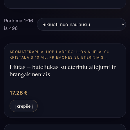
Rodoma 1–16
Rūšiuojama
iš 496
pagal
naujausią
AROMATERAPIJA
,
HOP HARE ROLL-ON ALIEJAI SU
KRISTALAIS 10 ML
,
PRIEMONĖS SU ETERINIAIS
ALIEJAIS
Liūtas – buteliukas su eteriniu aliejumi ir
brangakmeniais
17.28
€
Į krepšelį