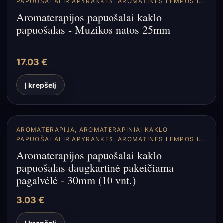
PAPUOŠALAI IR APYRANKĖS
,
AROMATINĖS LEMPOS IR
DIFUZORIAI
Aromaterapijos papuošalai kaklo
papuošalas - Muzikos natos 25mm
17.03
€
Į krepšelį
AROMATERAPIJA
,
AROMATERAPINIAI KAKLO
PAPUOŠALAI IR APYRANKĖS
,
AROMATINĖS LEMPOS IR
DIFUZORIAI
Aromaterapijos papuošalai kaklo
papuošalas daugkartinė pakeičiama
pagalvėlė - 30mm (10 vnt.)
3.03
€
Į krepšelį