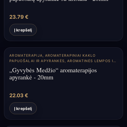
23.79
€
Į krepšelį
AROMATERAPIJA
,
AROMATERAPINIAI KAKLO
PAPUOŠALAI IR APYRANKĖS
,
AROMATINĖS LEMPOS IR
DIFUZORIAI
„Gyvybės Medžio“ aromaterapijos
apyrankė - 20mm
22.03
€
Į krepšelį