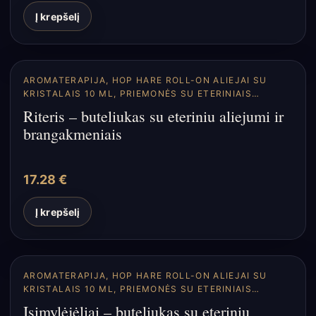
Į krepšelį
AROMATERAPIJA
,
HOP HARE ROLL-ON ALIEJAI SU
KRISTALAIS 10 ML
,
PRIEMONĖS SU ETERINIAIS
ALIEJAIS
Riteris – buteliukas su eteriniu aliejumi ir
brangakmeniais
17.28
€
Į krepšelį
AROMATERAPIJA
,
HOP HARE ROLL-ON ALIEJAI SU
KRISTALAIS 10 ML
,
PRIEMONĖS SU ETERINIAIS
ALIEJAIS
Įsimylėjėliai – buteliukas su eteriniu