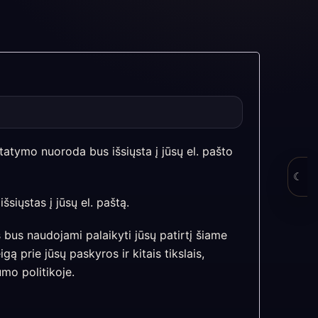
atymo nuoroda bus išsiųsta į jūsų el. pašto
☾
šsiųstas į jūsų el. paštą.
us naudojami palaikyti jūsų patirtį šiame
igą prie jūsų paskyros ir kitais tikslais,
umo politikoje
.