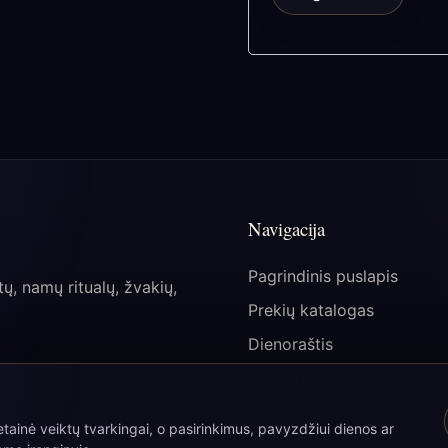
Navigacija
Pagrindinis puslapis
tų, namų ritualų, žvakių,
Prekių katalogas
Dienoraštis
Kontaktai
ainė veiktų tvarkingai, o pasirinkimus, pavyzdžiui dienos ar