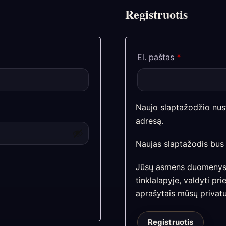
Registruotis
Privalomas
El. paštas
*
Naujo slaptažodžio nust
adresą.
Naujas slaptažodis bus i
Jūsų asmens duomenys b
tinklalapyje, valdyti prie
aprašytais mūsų
privat
Registruotis