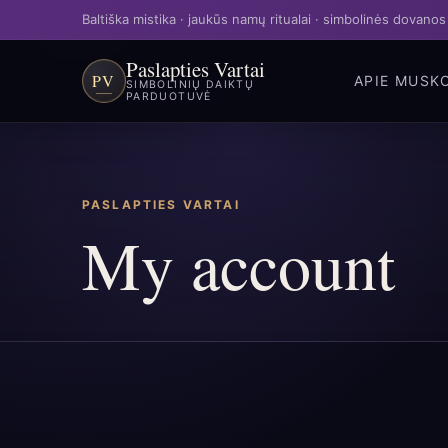
Baltiška mistika · jaukūs namų ritualai · simbolinės dovanos
Paslapties Vartai
PV
APIE MUS
K
SIMBOLINIŲ DAIKTŲ
PARDUOTUVĖ
PASLAPTIES VARTAI
My account