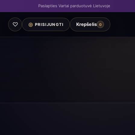
Paslapties Vartai parduotuvė Lietuvoje
♡
◎
Krepšelis
PRISIJUNGTI
0