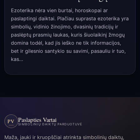
Ezoterika nėra vien burtai, horoskopai ar
paslaptingi daiktai. Plačiau suprasta ezoterika yra
simbolių, vidinio žinojimo, dvasinių tradicijų ir
paslėptų prasmių laukas, kuris šiuolaikinį žmogų
domina todėl, kad jis ieško ne tik informacijos,
bet ir gilesnio santykio su savimi, pasauliu ir tuo,
kas…
Paslapties Vartai
PV
SIMBOLINIŲ DAIKTŲ PARDUOTUVĖ
Maža, jauki ir kruopščiai atrinkta simbolinių daiktų,