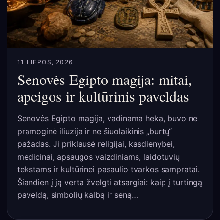
11 LIEPOS, 2026
Senovės Egipto magija: mitai,
apeigos ir kultūrinis paveldas
Senovės Egipto magija, vadinama heka, buvo ne
pramoginė iliuzija ir ne šiuolaikinis „burtų“
pažadas. Ji priklausė religijai, kasdienybei,
medicinai, apsaugos vaizdiniams, laidotuvių
tekstams ir kultūrinei pasaulio tvarkos sampratai.
Šiandien į ją verta žvelgti atsargiai: kaip į turtingą
paveldą, simbolių kalbą ir seną…