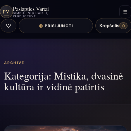
Paslapties Vartai
PV
☰
SIMBOLINIŲ DAIKTŲ
PARDUOTUVĖ
♡
Krepšelis
◎
PRISIJUNGTI
0
ARCHIVE
Kategorija:
Mistika, dvasinė
kultūra ir vidinė patirtis