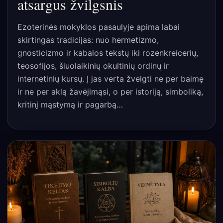
atsargus žvilgsnis
Ezoterinės mokyklos pasaulyje apima labai
skirtingas tradicijas: nuo hermetizmo,
gnosticizmo ir kabalos tekstų iki rozenkreicerių,
teosofijos, šiuolaikinių okultinių ordinų ir
internetinių kursų. Į jas verta žvelgti ne per baimę
ir ne per aklą žavėjimąsi, o per istoriją, simboliką,
kritinį mąstymą ir pagarbą…