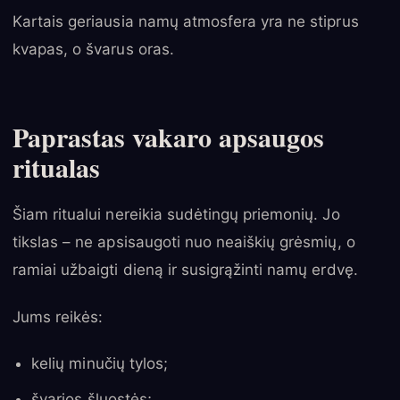
Kartais geriausia namų atmosfera yra ne stiprus
kvapas, o švarus oras.
Paprastas vakaro apsaugos
ritualas
Šiam ritualui nereikia sudėtingų priemonių. Jo
tikslas – ne apsisaugoti nuo neaiškių grėsmių, o
ramiai užbaigti dieną ir susigrąžinti namų erdvę.
Jums reikės:
kelių minučių tylos;
švarios šluostės;