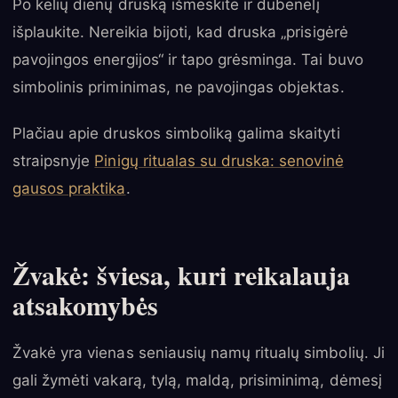
Po kelių dienų druską išmeskite ir dubenėlį
išplaukite. Nereikia bijoti, kad druska „prisigėrė
pavojingos energijos“ ir tapo grėsminga. Tai buvo
simbolinis priminimas, ne pavojingas objektas.
Plačiau apie druskos simboliką galima skaityti
straipsnyje
Pinigų ritualas su druska: senovinė
gausos praktika
.
Žvakė: šviesa, kuri reikalauja
atsakomybės
Žvakė yra vienas seniausių namų ritualų simbolių. Ji
gali žymėti vakarą, tylą, maldą, prisiminimą, dėmesį