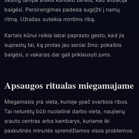
tiesiog tampa aiškiu kūnišku ženklu, kad situacija
baigėsi. Persirengimas padeda sugrįžti į namų
ritmą. Užrašas suteikia mintims ribą.
Kartais kūnui reikia labai paprasto gesto, kad jis
suprastų tai, ką protas jau seniai žino: pokalbis
baigėsi, o vakaras dar gali priklausyti jums.
Apsaugos ritualas miegamajame
Miegamasis yra vieta, kurioje ypač svarbios ribos.
Tai neturėtų būti nuolatinė darbo vieta, naujienų
srauto centras arba kambarys, kuriame iki
paskutinės minutės sprendžiamos visos problemos.