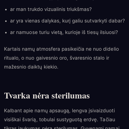
ar man trukdo vizualinis triukšmas?
ar yra vienas dalykas, kurį galiu sutvarkyti dabar?
ar namuose turiu vietą, kurioje iš tiesų ilsiuosi?
Kartais namų atmosfera pasikeičia ne nuo didelio
ritualo, o nuo gaivesnio oro, švaresnio stalo ir
mažesnio daiktų kiekio.
Tvarka nėra sterilumas
Kalbant apie namų apsaugą, lengva įsivaizduoti
visiškai švarią, tobulai sustyguotą erdvę. Tačiau
tikras jaukumas nėra sterilumas. Gyvenami namai