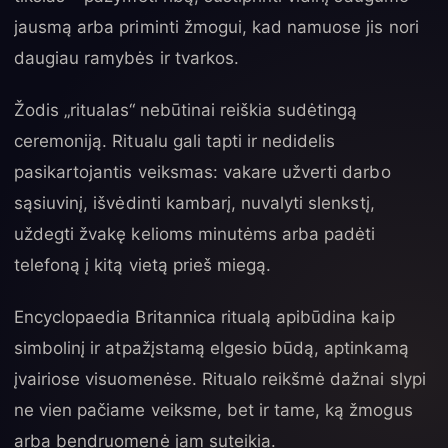
jausmą arba priminti žmogui, kad namuose jis nori
daugiau ramybės ir tvarkos.
Žodis „ritualas“ nebūtinai reiškia sudėtingą
ceremoniją. Ritualu gali tapti ir nedidelis
pasikartojantis veiksmas: vakare užverti darbo
sąsiuvinį, išvėdinti kambarį, nuvalyti slenkstį,
uždegti žvakę kelioms minutėms arba padėti
telefoną į kitą vietą prieš miegą.
Encyclopaedia Britannica ritualą apibūdina kaip
simbolinį ir atpažįstamą elgesio būdą, aptinkamą
įvairiose visuomenėse. Ritualo reikšmė dažnai slypi
ne vien pačiame veiksme, bet ir tame, ką žmogus
arba bendruomenė jam suteikia.