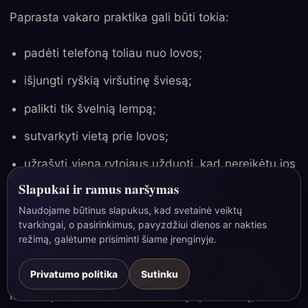
Paprasta vakaro praktika gali būti tokia:
padėti telefoną toliau nuo lovos;
išjungti ryškią viršutinę šviesą;
palikti tik švelnią lempą;
sutvarkyti vietą prie lovos;
užrašyti vieną rytojaus užduotį, kad nereikėtų jos
kartoti galvoje;
Slapukai ir ramus naršymas
Naudojame būtinus slapukus, kad svetainė veiktų
kelias minutes ramiai pakvėpuoti.
tvarkingai, o pasirinkimus, pavyzdžiui dienos ar nakties
☾
režimą, galėtume prisiminti šiame įrenginyje.
Šis ritualas nesukuria tobulo miego garantijos.
Tačiau jis padeda atskirti dieną nuo nakties. Ribos
Privatumo politika
Sutinku
kartais prasideda ne nuo didelių sprendimų, o nuo