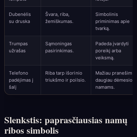
Dubenėlis
Švara, riba,
Simbolinis
su druska
žemiškumas.
priminimas apie
tvarką.
Trumpas
Sąmoningas
Padeda įvardyti
užrašas
pasirinkimas.
poreikį arba
veiksmą.
Telefono
Riba tarp išorinio
Mažiau pranešimų 
padėjimas į
triukšmo ir poilsio.
daugiau dėmesio
šalį
namams.
Slenkstis: paprasčiausias namų
ribos simbolis