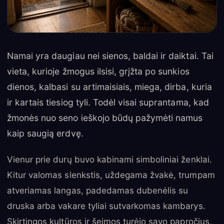
Namai yra daugiau nei sienos, baldai ir daiktai. Tai
vieta, kurioje žmogus ilsisi, grįžta po sunkios
dienos, kalbasi su artimaisiais, miega, dirba, kuria
ir kartais tiesiog tyli. Todėl visai suprantama, kad
žmonės nuo seno ieškojo būdų pažymėti namus
kaip saugią erdvę.
Vienur prie durų buvo kabinami simboliniai ženklai.
Kitur valomas slenkstis, uždegama žvakė, trumpam
atveriamas langas, padedamas dubenėlis su
druska arba vakare tyliai sutvarkomas kambarys.
Skirtingos kultūros ir šeimos turėjo savo papročius,