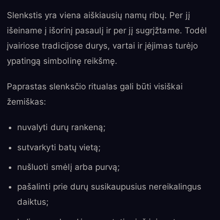
Slenkstis yra viena aiškiausių namų ribų. Per jį
išeiname į išorinį pasaulį ir per jį sugrįžtame. Todėl
įvairiose tradicijose durys, vartai ir įėjimas turėjo
ypatingą simbolinę reikšmę.
Paprastas slenksčio ritualas gali būti visiškai
žemiškas:
nuvalyti durų rankeną;
sutvarkyti batų vietą;
nušluoti smėlį arba purvą;
pašalinti prie durų susikaupusius nereikalingus
daiktus;