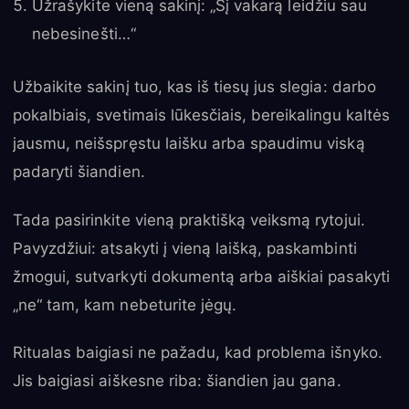
Užrašykite vieną sakinį: „Šį vakarą leidžiu sau
nebesinešti…“
Užbaikite sakinį tuo, kas iš tiesų jus slegia: darbo
pokalbiais, svetimais lūkesčiais, bereikalingu kaltės
jausmu, neišspręstu laišku arba spaudimu viską
padaryti šiandien.
Tada pasirinkite vieną praktišką veiksmą rytojui.
Pavyzdžiui: atsakyti į vieną laišką, paskambinti
žmogui, sutvarkyti dokumentą arba aiškiai pasakyti
„ne“ tam, kam nebeturite jėgų.
Ritualas baigiasi ne pažadu, kad problema išnyko.
Jis baigiasi aiškesne riba: šiandien jau gana.