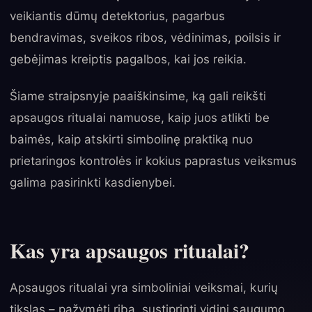
veikiantis dūmų detektorius, pagarbus
bendravimas, sveikos ribos, vėdinimas, poilsis ir
gebėjimas kreiptis pagalbos, kai jos reikia.
Šiame straipsnyje paaiškinsime, ką gali reikšti
apsaugos ritualai namuose, kaip juos atlikti be
baimės, kaip atskirti simbolinę praktiką nuo
prietaringos kontrolės ir kokius paprastus veiksmus
galima pasirinkti kasdienybei.
Kas yra apsaugos ritualai?
Apsaugos ritualai yra simboliniai veiksmai, kurių
tikslas – pažymėti ribą, sustiprinti vidinį saugumo