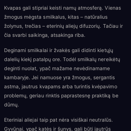
Kvapas gali stipriai keisti namų atmosferą. Vienas
žmogus mėgsta smilkalus, kitas – natūralius
žolynus, trečias – eterinių aliejų difuzorių. Tačiau ir
čia svarbi saikinga, atsakinga riba.
Deginami smilkalai ir žvakės gali didinti kietųjų
dalelių kiekį patalpų ore. Todėl smilkalų nereikėtų
deginti nuolat, ypač mažame nevėdinamame
kambaryje. Jei namuose yra žmogus, sergantis
astma, jautrus kvapams arba turintis kvėpavimo
problemų, geriau rinktis paprastesnę praktiką be
dūmų.
Eteriniai aliejai taip pat nėra visiškai neutralūs.
Gyvūnai, ypač katės ir šunys, gali būti jautrūs