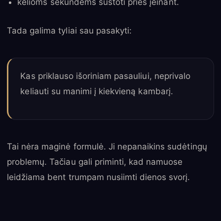
kelioms sekundėms sustoti prieš įeinant.
Tada galima tyliai sau pasakyti:
Kas priklauso išoriniam pasauliui, neprivalo
keliauti su manimi į kiekvieną kambarį.
Tai nėra maginė formulė. Ji nepanaikins sudėtingų
problemų. Tačiau gali priminti, kad namuose
leidžiama bent trumpam nusiimti dienos svorį.