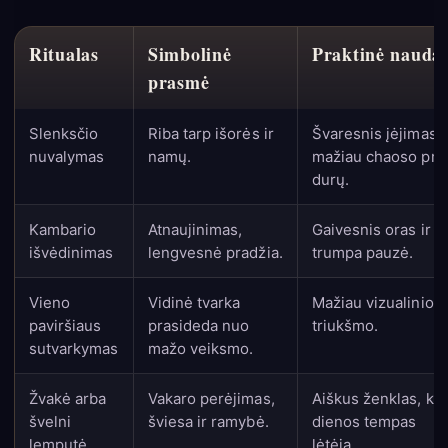
Ritualas
Simbolinė
Praktinė nauda
prasmė
Slenksčio
Riba tarp išorės ir
Švaresnis įėjimas,
nuvalymas
namų.
mažiau chaoso pri
durų.
Kambario
Atnaujinimas,
Gaivesnis oras ir
išvėdinimas
lengvesnė pradžia.
trumpa pauzė.
Vieno
Vidinė tvarka
Mažiau vizualinio
paviršiaus
prasideda nuo
triukšmo.
sutvarkymas
mažo veiksmo.
Žvakė arba
Vakaro perėjimas,
Aiškus ženklas, ka
švelni
šviesa ir ramybė.
dienos tempas
lemputė
lėtėja.