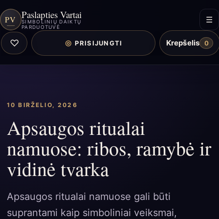
Paslapties Vartai
PV
☰
SIMBOLINIŲ DAIKTŲ
PARDUOTUVĖ
♡
Krepšelis
◎
PRISIJUNGTI
0
10 BIRŽELIO, 2026
Apsaugos ritualai
namuose: ribos, ramybė ir
vidinė tvarka
Apsaugos ritualai namuose gali būti
suprantami kaip simboliniai veiksmai,