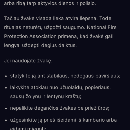
arba ribą tarp aktyvios dienos ir poilsio.
Tačiau žvakė visada lieka atvira liepsna. Todėl
ritualas neturėtų užgožti saugumo. National Fire
Protection Association primena, kad žvakė gali
lengvai uždegti degius daiktus.
Jei naudojate žvakę:
statykite ją ant stabilaus, nedegaus paviršiaus;
laikykite atokiau nuo užuolaidų, popieriaus,
sausų žolynų ir lentynų kraštų;
nepalikite degančios žvakės be priežiūros;
užgesinkite ją prieš išeidami iš kambario arba
eidami miegoti;