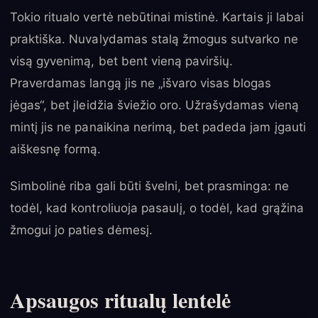
Tokio ritualo vertė nebūtinai mistinė. Kartais ji labai
praktiška. Nuvalydamas stalą žmogus sutvarko ne
visą gyvenimą, bet bent vieną paviršių.
Praverdamas langą jis ne „išvaro visas blogas
jėgas“, bet įleidžia šviežio oro. Užrašydamas vieną
mintį jis ne panaikina nerimą, bet padeda jam įgauti
aiškesnę formą.
Simbolinė riba gali būti švelni, bet prasminga: ne
todėl, kad kontroliuoja pasaulį, o todėl, kad grąžina
žmogui jo paties dėmesį.
Apsaugos ritualų lentelė