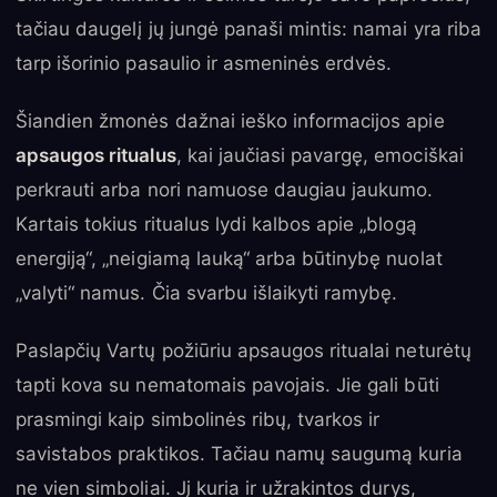
tačiau daugelį jų jungė panaši mintis: namai yra riba
tarp išorinio pasaulio ir asmeninės erdvės.
Šiandien žmonės dažnai ieško informacijos apie
apsaugos ritualus
, kai jaučiasi pavargę, emociškai
perkrauti arba nori namuose daugiau jaukumo.
Kartais tokius ritualus lydi kalbos apie „blogą
energiją“, „neigiamą lauką“ arba būtinybę nuolat
„valyti“ namus. Čia svarbu išlaikyti ramybę.
Paslapčių Vartų požiūriu apsaugos ritualai neturėtų
tapti kova su nematomais pavojais. Jie gali būti
prasmingi kaip simbolinės ribų, tvarkos ir
savistabos praktikos. Tačiau namų saugumą kuria
ne vien simboliai. Jį kuria ir užrakintos durys,