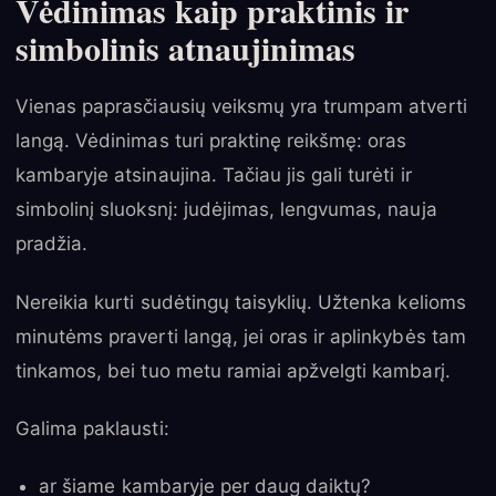
Vėdinimas kaip praktinis ir
simbolinis atnaujinimas
Vienas paprasčiausių veiksmų yra trumpam atverti
langą. Vėdinimas turi praktinę reikšmę: oras
kambaryje atsinaujina. Tačiau jis gali turėti ir
simbolinį sluoksnį: judėjimas, lengvumas, nauja
pradžia.
Nereikia kurti sudėtingų taisyklių. Užtenka kelioms
minutėms praverti langą, jei oras ir aplinkybės tam
tinkamos, bei tuo metu ramiai apžvelgti kambarį.
Galima paklausti:
ar šiame kambaryje per daug daiktų?