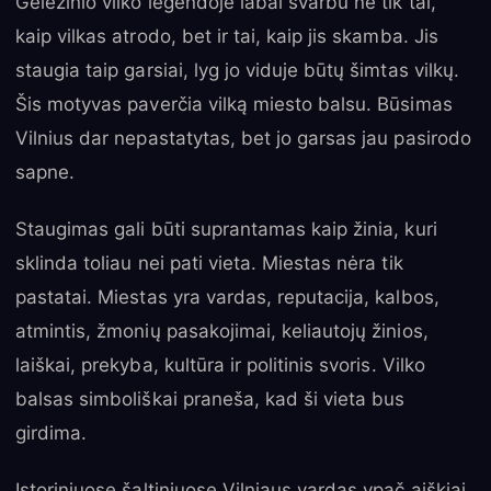
Geležinio vilko legendoje labai svarbu ne tik tai,
kaip vilkas atrodo, bet ir tai, kaip jis skamba. Jis
staugia taip garsiai, lyg jo viduje būtų šimtas vilkų.
Šis motyvas paverčia vilką miesto balsu. Būsimas
Vilnius dar nepastatytas, bet jo garsas jau pasirodo
sapne.
Staugimas gali būti suprantamas kaip žinia, kuri
sklinda toliau nei pati vieta. Miestas nėra tik
pastatai. Miestas yra vardas, reputacija, kalbos,
atmintis, žmonių pasakojimai, keliautojų žinios,
laiškai, prekyba, kultūra ir politinis svoris. Vilko
balsas simboliškai praneša, kad ši vieta bus
girdima.
Istoriniuose šaltiniuose Vilniaus vardas ypač aiškiai