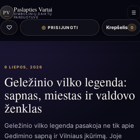
Paslapties Vartai
PV
☰
SIMBOLINIŲ DAIKTŲ
PARDUOTUVĖ
♡
Krepšelis
◎
PRISIJUNGTI
0
9 LIEPOS, 2026
Geležinio vilko legenda:
sapnas, miestas ir valdovo
ženklas
Geležinio vilko legenda pasakoja ne tik apie
Gedimino sapną ir Vilniaus įkūrimą. Joje