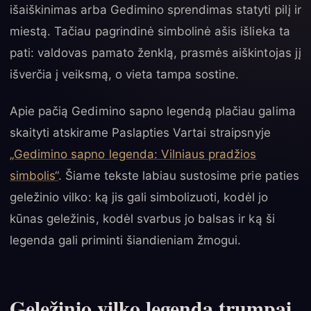
išaiškinimas arba Gedimino sprendimas statyti pilį ir
miestą. Tačiau pagrindinė simbolinė ašis išlieka ta
pati: valdovas pamato ženklą, prasmės aiškintojas jį
išverčia į veiksmą, o vieta tampa sostine.
Apie pačią Gedimino sapno legendą plačiau galima
skaityti atskirame Paslapties Vartai straipsnyje
„Gedimino sapno legenda: Vilniaus pradžios
simbolis“
. Šiame tekste labiau sustosime prie paties
geležinio vilko: ką jis gali simbolizuoti, kodėl jo
kūnas geležinis, kodėl svarbus jo balsas ir ką ši
legenda gali priminti šiandieniam žmogui.
Geležinio vilko legenda trumpai