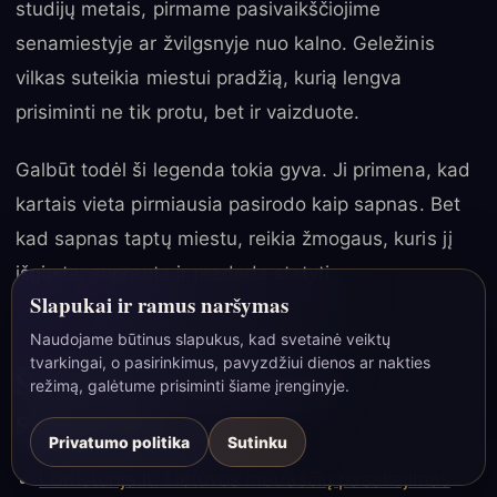
studijų metais, pirmame pasivaikščiojime
senamiestyje ar žvilgsnyje nuo kalno. Geležinis
vilkas suteikia miestui pradžią, kurią lengva
prisiminti ne tik protu, bet ir vaizduote.
Galbūt todėl ši legenda tokia gyva. Ji primena, kad
kartais vieta pirmiausia pasirodo kaip sapnas. Bet
kad sapnas taptų miestu, reikia žmogaus, kuris jį
išgirsta, supranta ir pradeda statyti.
Slapukai ir ramus naršymas
Naudojame būtinus slapukus, kad svetainė veiktų
tvarkingai, o pasirinkimus, pavyzdžiui dienos ar nakties
Šaltiniai ir papildomas
☾
režimą, galėtume prisiminti šiame įrenginyje.
skaitymas
Privatumo politika
Sutinku
LDKistorija.lt: Lietuvos metraščių pasakojimas