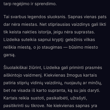
tarp regėjimo ir sprendimo.
Tai svarbus legendos sluoksnis. Sapnas vienas pats
dar nėra miestas. Net stipriausias vaizdinys gali likti
tik keista nakties istorija, jeigu nėra suprastas.
Lizdeika suteikia sapnui kryptį: geležinis vilkas
reiškia miestą, o jo staugimas — būsimo miesto
garsą.
Šiuolaikiškai žiūrint, Lizdeika gali priminti prasmės
aiškintojo vaidmenį. Kiekvienas žmogus kartais
patiria stiprių vidinių vaizdinių, nuojautų ar minčių,
bet ne visada iš karto supranta, ką su jais daryti.
Kartais reikia sustoti, pasikalbėti, užrašyti,
pasitikrinti su tikrove. Ne kiekvienas sapnas yra