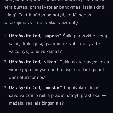
nėra burtas, pranašystė ar bandymas „išsiaiškinti
likimą“. Tai tik būdas pamatyti, kodėl senas
pasakojimas vis dar veikia vaizduotę.
Užrašykite žodį „sapnas“.
Šalia parašykite vieną
sakinį: kokia jūsų gyvenimo kryptis dar yra tik
vaizdinys, o ne veiksmas?
Užrašykite žodį „vilkas“.
Paklauskite savęs: kokia
vidinė jėga jumyse nori būti išgirsta, bet galbūt
dar neturi formos?
Užrašykite žodį „miestas“.
Pagalvokite: ką iš
savo vaizdinio reikia pradėti statyti praktiškai —
mažais, realiais žingsniais?