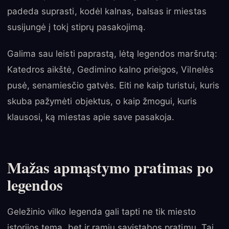
padeda suprasti, kodėl kalnas, balsas ir miestas
susijungė į tokį stiprų pasakojimą.
Galima sau leisti paprastą, lėtą legendos maršrutą:
Katedros aikštė, Gedimino kalno prieigos, Vilnelės
pusė, senamiesčio gatvės. Eiti ne kaip turistui, kuris
skuba pažymėti objektus, o kaip žmogui, kuris
klausosi, ką miestas apie save pasakoja.
Mažas apmąstymo pratimas po
legendos
Geležinio vilko legenda gali tapti ne tik miesto
istorijos tema, bet ir ramiu savistabos pratimu. Tai