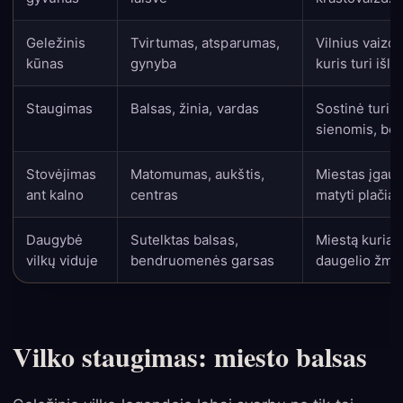
Geležinis
Tvirtumas, atsparumas,
Vilnius vaizd
kūnas
gynyba
kuris turi išlik
Staugimas
Balsas, žinia, vardas
Sostinė turi b
sienomis, bet 
Stovėjimas
Matomumas, aukštis,
Miestas įgaun
ant kalno
centras
matyti plačia
Daugybė
Sutelktas balsas,
Miestą kuria n
vilkų viduje
bendruomenės garsas
daugelio žmo
Vilko staugimas: miesto balsas