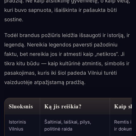
pradžią. Ne kaip atsitiktinę gyvenvietę, o kaip vietą,
kuri buvo sapnuota, išaiškinta ir pašaukta būti
sostine.
Todėl brandus požiūris leidžia išsaugoti ir istoriją, ir
legendą. Nereikia legendos paversti pažodiniu
faktu, bet nereikia jos ir atmesti kaip „netikros“. Ji
tikra kitu būdu — kaip kultūrinė atmintis, simbolis ir
pasakojimas, kuris iki šiol padeda Vilniui turėti
vaizduotėje atpažįstamą pradžią.
Sluoksnis
Ką jis reiškia?
Kaip ska
Istorinis
Šaltiniai, laiškai, pilys,
Remtis ist
Vilnius
politinė raida
ir dokume