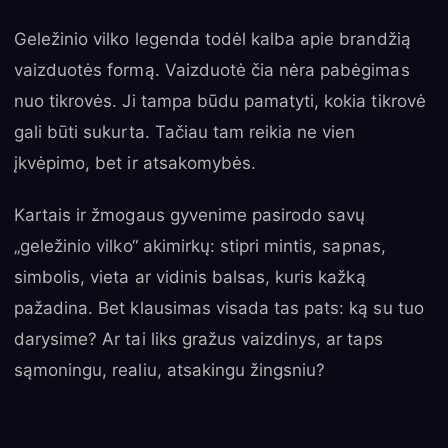
Geležinio vilko legenda todėl kalba apie brandžią
vaizduotės formą. Vaizduotė čia nėra pabėgimas
nuo tikrovės. Ji tampa būdu pamatyti, kokia tikrovė
gali būti sukurta. Tačiau tam reikia ne vien
įkvėpimo, bet ir atsakomybės.
Kartais ir žmogaus gyvenime pasirodo savų
„geležinio vilko“ akimirkų: stipri mintis, sapnas,
simbolis, vieta ar vidinis balsas, kuris kažką
pažadina. Bet klausimas visada tas pats: ką su tuo
darysime? Ar tai liks gražus vaizdinys, ar taps
sąmoningu, realiu, atsakingu žingsniu?