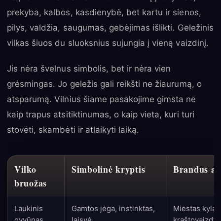
prekyba, kalbos, kasdienybė, bet kartu ir sienos,
pilys, valdžia, saugumas, gebėjimas išlikti. Geležinis
vilkas šiuos du sluoksnius sujungia į vieną vaizdinį.
Jis nėra švelnus simbolis, bet ir nėra vien
grėsmingas. Jo geležis gali reikšti ne žiaurumą, o
atsparumą. Vilnius šiame pasakojime gimsta ne
kaip trapus atsitiktinumas, o kaip vieta, kuri turi
stovėti, skambėti ir atlaikyti laiką.
Vilko
Simbolinė kryptis
Brandus ai
bruožas
Laukinis
Gamtos jėga, instinktas,
Miestas kyla n
gyvūnas
laisvė
kraštovaizdži