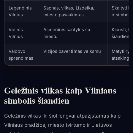
Legendinis
Sapnas, vilkas, Lizdeika,
Skaityti k
Vilnius
miesto pašaukimas
ir simboli
Vidinis
Asmeninis santykis su
Klausti, k
Vilnius
miestu
šiandien
Valdovo
Vizijos pavertimas veiksmu
Matyti ryšį
sprendimas
atsakingo
Geležinis vilkas kaip Vilniaus
simbolis šiandien
Geležinis vilkas iki šiol lengvai atpažįstamas kaip
Vilniaus pradžios, miesto tvirtumo ir Lietuvos