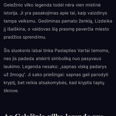
Geležinio vilko legenda todėl nėra vien mistinė
istorija. Ji yra pasakojimas apie tai, kaip vaizdinys
tampa veiksmu. Gediminas pamato ženklą, Lizdeika
jį išaiškina, o valdovas šią prasmę paverčia miesto
pradžios sprendimu.
Šis sluoksnis labai tinka Paslapties Vartai temoms,
nes jis padeda atskirti simboliką nuo pasyvaus
laukimo. Legenda nesako: „sapnas viską padarys
už žmogų“. Ji sako priešingai: sapnas gali parodyti
kryptį, bet reikia atsakomybės, kad kryptis taptų
tikrove.
Ar Geležinio vilko legenda yra