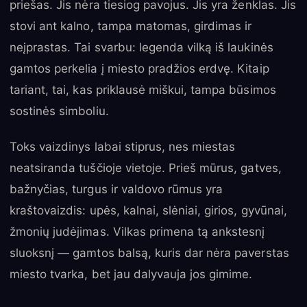
priešas. Jis nėra tiesiog pavojus. Jis yra ženklas. Jis
stovi ant kalno, tampa matomas, girdimas ir
neįprastas. Tai svarbu: legenda vilką iš laukinės
gamtos perkelia į miesto pradžios erdvę. Kitaip
tariant, tai, kas priklausė miškui, tampa būsimos
sostinės simboliu.
Toks vaizdinys labai stiprus, nes miestas
neatsiranda tuščioje vietoje. Prieš mūrus, gatves,
bažnyčias, turgus ir valdovo rūmus yra
kraštovaizdis: upės, kalnai, slėniai, girios, gyvūnai,
žmonių judėjimas. Vilkas primena tą ankstesnį
sluoksnį — gamtos balsą, kuris dar nėra paverstas
miesto tvarka, bet jau dalyvauja jos gimime.