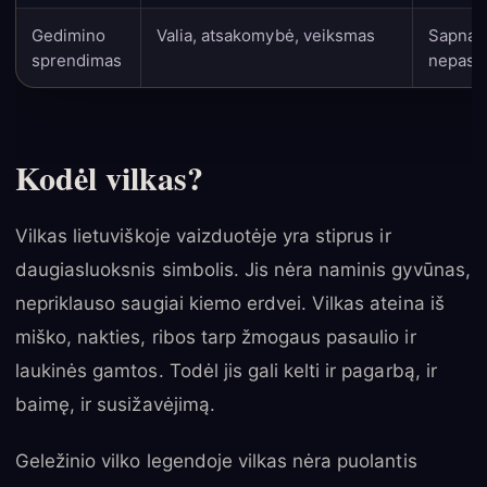
Gedimino
Valia, atsakomybė, veiksmas
Sapnas
sprendimas
nepasta
Kodėl vilkas?
Vilkas lietuviškoje vaizduotėje yra stiprus ir
daugiasluoksnis simbolis. Jis nėra naminis gyvūnas,
nepriklauso saugiai kiemo erdvei. Vilkas ateina iš
miško, nakties, ribos tarp žmogaus pasaulio ir
laukinės gamtos. Todėl jis gali kelti ir pagarbą, ir
baimę, ir susižavėjimą.
Geležinio vilko legendoje vilkas nėra puolantis