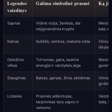
Legendos
Galima simbolinė prasmė
Ką jis
vaizdinys
Sapnas
Vidinė vizija, ženklas, dar
Miestas
neįgyvendinta kryptis
kaip va
Kalnas
Aukštis, centras, matoma vieta
Vilnius 
iškyla 
Geležinis
Tvirtumas, galia, laukinė
Miestas 
vilkas
energija ir valstybės jėga
gyvenam
Staugimas
Balsas, garsas, žinia, sklidimas
Vilniaus
girdima
Lizdeika
Prasmės aiškintojas,
Vaizdin
tarpininkas tarp sapno ir
tada, k
veiksmo