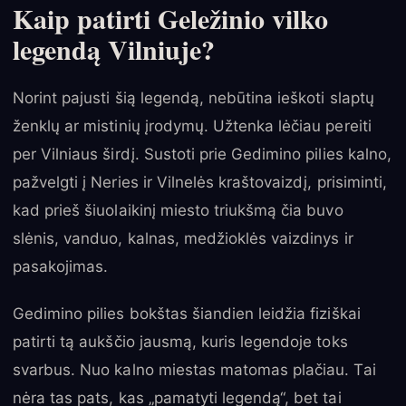
Kaip patirti Geležinio vilko
legendą Vilniuje?
Norint pajusti šią legendą, nebūtina ieškoti slaptų
ženklų ar mistinių įrodymų. Užtenka lėčiau pereiti
per Vilniaus širdį. Sustoti prie Gedimino pilies kalno,
pažvelgti į Neries ir Vilnelės kraštovaizdį, prisiminti,
kad prieš šiuolaikinį miesto triukšmą čia buvo
slėnis, vanduo, kalnas, medžioklės vaizdinys ir
pasakojimas.
Gedimino pilies bokštas šiandien leidžia fiziškai
patirti tą aukščio jausmą, kuris legendoje toks
svarbus. Nuo kalno miestas matomas plačiau. Tai
nėra tas pats, kas „pamatyti legendą“, bet tai