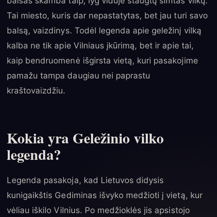
balsas skamba taip, lyg viduje staugtų šimtas vilkų.
Tai miesto, kuris dar nepastatytas, bet jau turi savo
balsą, vaizdinys. Todėl legenda apie geležinį vilką
kalba ne tik apie Vilniaus įkūrimą, bet ir apie tai,
kaip bendruomenė išgirsta vietą, kuri pasakojime
pamažu tampa daugiau nei paprastu
kraštovaizdžiu.
Kokia yra Geležinio vilko
legenda?
Legenda pasakoja, kad Lietuvos didysis
kunigaikštis Gediminas išvyko medžioti į vietą, kur
vėliau iškilo Vilnius. Po medžioklės jis apsistojo