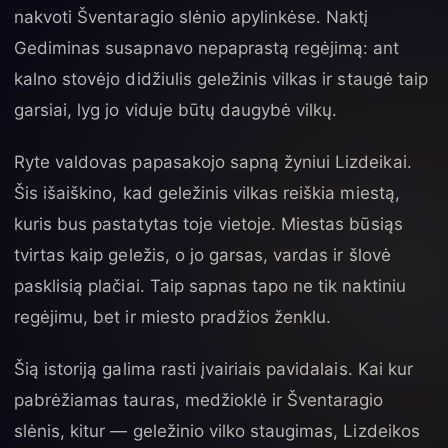
nakvoti Šventaragio slėnio apylinkėse. Naktį
Gediminas susapnavo nepaprastą regėjimą: ant
kalno stovėjo didžiulis geležinis vilkas ir staugė taip
garsiai, lyg jo viduje būtų daugybė vilkų.
Ryte valdovas papasakojo sapną žyniui Lizdeikai.
Šis išaiškino, kad geležinis vilkas reiškia miestą,
kuris bus pastatytas toje vietoje. Miestas būsiąs
tvirtas kaip geležis, o jo garsas, vardas ir šlovė
pasklisią plačiai. Taip sapnas tapo ne tik naktiniu
regėjimu, bet ir miesto pradžios ženklu.
Šią istoriją galima rasti įvairiais pavidalais. Kai kur
pabrėžiamas tauras, medžioklė ir Šventaragio
slėnis, kitur — geležinio vilko staugimas, Lizdeikos