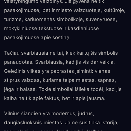
valstybingumo vaizdinys. Jis gyvena ne tik
pasakojimuose, bet ir miesto vaizduotėje, kultūroje,
turizme, kariuomenės simbolikoje, suvenyruose,
mokykliniuose tekstuose ir kasdieniuose
pasakojimuose apie sostinę.
Tačiau svarbiausia ne tai, kiek kartų šis simbolis
panaudotas. Svarbiausia, kad jis vis dar veikia.
Geležinis vilkas yra paprastas įsiminti: vienas
stiprus vaizdas, kuriame telpa miestas, sapnas,
jėga ir balsas. Tokie simboliai išlieka todėl, kad jie
kalba ne tik apie faktus, bet ir apie jausmą.
Vilnius šiandien yra modernus, judrus,
daugiasluoksnis miestas. Jame susitinka istorija,