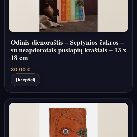
Odinis dienoraštis – Septynios čakros –
su neapdorotais puslapių kraštais – 13 x
18 cm
30.00
€
Į krepšelį