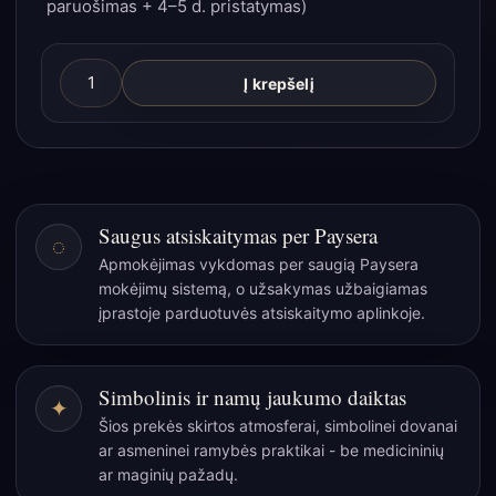
paruošimas + 4–5 d. pristatymas)
produkto
Į krepšelį
kiekis:
Odinė
užrašinė
„My
Chakras
Saugus atsiskaitymas per Paysera
◌
Are
Apmokėjimas vykdomas per saugią Paysera
Aligned
mokėjimų sistemą, o užsakymas užbaigiamas
AF“
įprastoje parduotuvės atsiskaitymo aplinkoje.
–
vintažinio
stiliaus
Simbolinis ir namų jaukumo daiktas
✦
ritualų
Šios prekės skirtos atmosferai, simbolinei dovanai
dienoraštis
ar asmeninei ramybės praktikai - be medicininių
ar maginių pažadų.