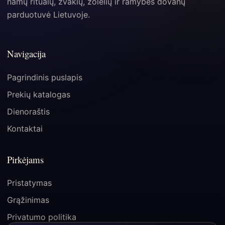
namų ritualų, žvakių, žolelių ir ramybės dovanų
parduotuvė Lietuvoje.
Navigacija
Pagrindinis puslapis
Prekių katalogas
Dienoraštis
Kontaktai
Pirkėjams
Pristatymas
Grąžinimas
Privatumo politika