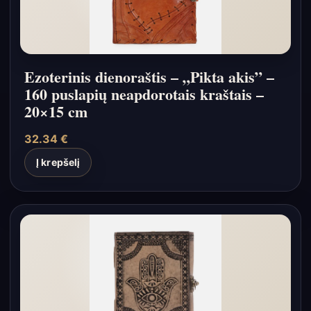
Ezoterinis dienoraštis – „Pikta akis” –
160 puslapių neapdorotais kraštais –
20×15 cm
32.34
€
Į krepšelį