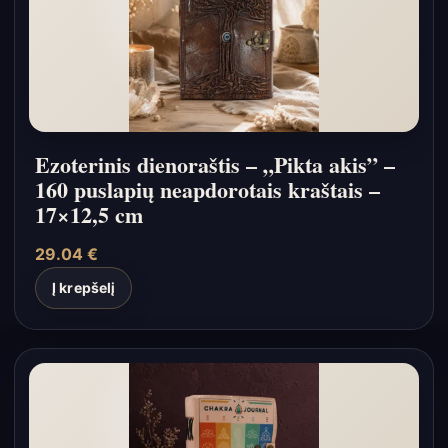
Ezoterinis dienoraštis – „Pikta akis” –
160 puslapių neapdorotais kraštais –
17×12,5 cm
29.04
€
Į krepšelį