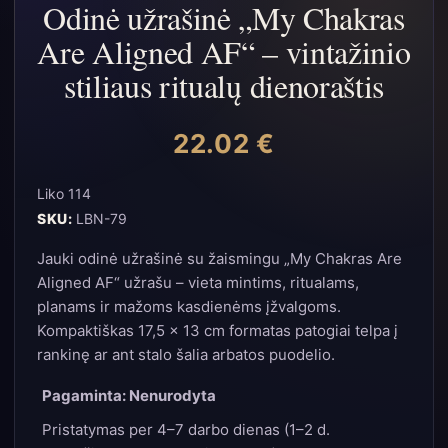
Odinė užrašinė „My Chakras
Are Aligned AF“ – vintažinio
stiliaus ritualų dienoraštis
22.02
€
Liko 114
SKU:
LBN-79
Jauki odinė užrašinė su žaismingu „My Chakras Are
Aligned AF“ užrašu – vieta mintims, ritualams,
planams ir mažoms kasdienėms įžvalgoms.
Kompaktiškas 17,5 × 13 cm formatas patogiai telpa į
rankinę ar ant stalo šalia arbatos puodelio.
Pagaminta: Nenurodyta
Pristatymas per 4–7 darbo dienas (1–2 d.