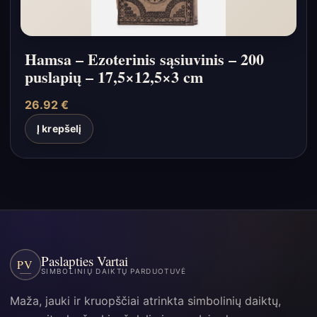
Hamsa – Ezoterinis sąsiuvinis – 200
puslapių – 17,5×12,5×3 cm
26.92
€
Į krepšelį
Paslapties Vartai
PV
SIMBOLINIŲ DAIKTŲ PARDUOTUVĖ
Maža, jauki ir kruopščiai atrinkta simbolinių daiktų,