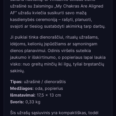
užrašinė su žaismingu „My Chakras Are Aligned
AF“ užrašu kviečia susikurti savo mažą
kasdienybės ceremoniją – rašyti, planuoti,
svajoti ar tiesiog sustabdyti akimirką tarp darbų.
Ji puikiai tinka dienoraščiui, ritualų užrašams,
idėjoms, kelionių įspūdžiams ar sąmoningam
dienos planavimui. Odinis viršelis suteikia
jaukumo ir išskirtinumo, o popieriaus lapai laukia
visko: nuo greitų minčių iki ilgų, tyliai bręstančių
sakinių.
Tipas:
užrašinė / dienoraštis
Medžiagos:
oda, popierius
Išmatavimai:
17,5 × 13 cm
Svoris:
0,33 kg
Šis užrašų sąsiuvinis yra kompaktiškas, todėl