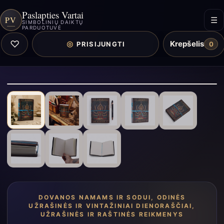
Paslapties Vartai
PV
☰
SIMBOLINIŲ DAIKTŲ
PARDUOTUVĖ
♡
Krepšelis
◎
PRISIJUNGTI
0
DOVANOS NAMAMS IR SODUI
,
ODINĖS
UŽRAŠINĖS IR VINTAŽINIAI DIENORAŠČIAI
,
UŽRAŠINĖS IR RAŠTINĖS REIKMENYS