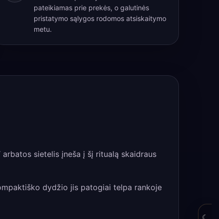
pateikiamas prie prekės, o galutinės
pristatymo sąlygos rodomos atsiskaitymo
metu.
rbatos sietelis įneša į šį ritualą skaidraus
 kompaktiško dydžio jis patogiai telpa rankoje
☾