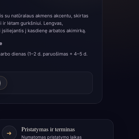
lis su natūralaus akmens akcentu, skirtas
i ir lėtam gurkšniui. Lengvas,
 įsiliejantis į kasdienę arbatos akimirką.
e
arbo dienas (1–2 d. paruošimas + 4–5 d.
į
Pristatymas ir terminas
➜
Numatomas pristatymo laikas