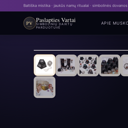
Baltiška mistika · jaukūs namų ritualai · simbolinės dovanos
Paslapties Vartai
PV
APIE MUS
K
SIMBOLINIŲ DAIKTŲ
PARDUOTUVĖ