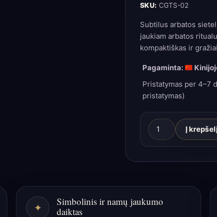
SKU:
CGTS-02
Subtilus arbatos siete
jaukiam arbatos ritualu
kompaktiškas ir gražiai
Pagaminta:
Kinijoj
Pristatymas per 4–7 d
pristatymas)
produkto
Į krepšel
kiekis:
Arbatos
sietelis
„Rock
Quartz“
Simbolinis ir namų jaukumo
–
✦
daiktas
žėrintis