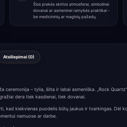
Šios prekės skirtos atmosferai, simbolinei
krištolo
dovanai ar asmeninei ramybės praktikai -
ritualas
be medicininių ar maginių pažadų.
kasdienai
Atsiliepimai (0)
ceremonija – tylia, šilta ir labai asmeniška. „Rock Quartz“ a
gražiai dera tiek kasdienai, tiek dovanai.
likyti, kad kiekvienas puodelis būtų jaukus ir tvarkingas. Dėl
momentui namuose ar darbe.