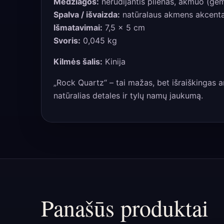
Medžiagos:
nerūdijantis plienas, akmuo (ge
Spalva / išvaizda:
natūralaus akmens akcentas
Išmatavimai:
7,5 × 5 cm
Svoris:
0,045 kg
Kilmės šalis:
Kinija
„Rock Quartz“ – tai mažas, bet išraiškingas a
natūralias detales ir tylų namų jaukumą.
Panašūs produktai