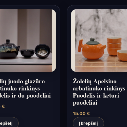
lių juodo glazūro
Žolelių Apelsino
tinuko rinkinys –
arbatinuko rinkinys
elis ir du puodeliai
Puodelis ir keturi
puodeliai
0
€
15.00
€
repšelį
Į krepšelį