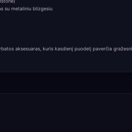
mstone)
 su metaliniu blizgesiu
rbatos aksesuaras, kuris kasdienį puodelį paverčia gražesniu 