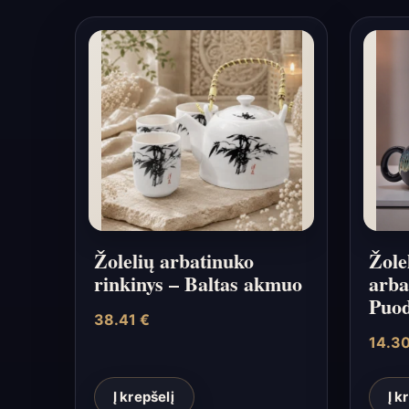
Žolelių arbatinuko
Žole
rinkinys – Baltas akmuo
arba
Puod
38.41
€
14.3
Į krepšelį
Į k