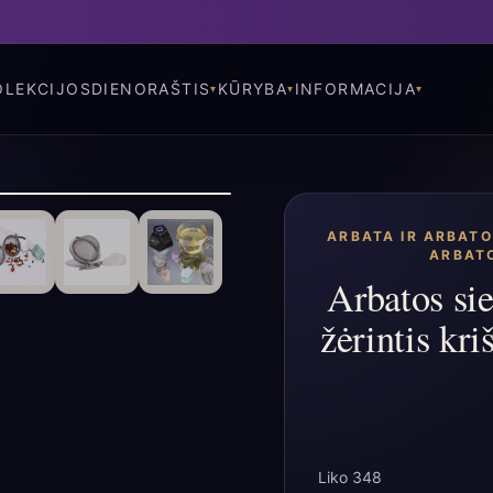
OLEKCIJOS
DIENORAŠTIS
KŪRYBA
INFORMACIJA
ARBATA IR ARBAT
ARBATO
Arbatos si
žėrintis kri
Liko 348