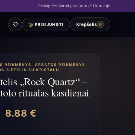
Paslapties Vartai parduotuvė Lietuvoje
♡
◎
Krepšelis
PRISIJUNGTI
0
OS REIKMENYS
,
ARBATOS REIKMENYS
,
S SIETELIS SU KRISTALU
etelis „Rock Quartz“ –
štolo ritualas kasdienai
8.88
€