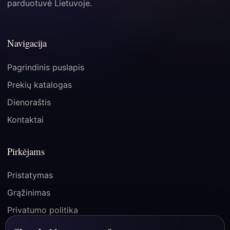
parduotuvė Lietuvoje.
Navigacija
Pagrindinis puslapis
Prekių katalogas
Dienoraštis
Kontaktai
Pirkėjams
Pristatymas
Grąžinimas
Privatumo politika
Pirkimo taisyklės