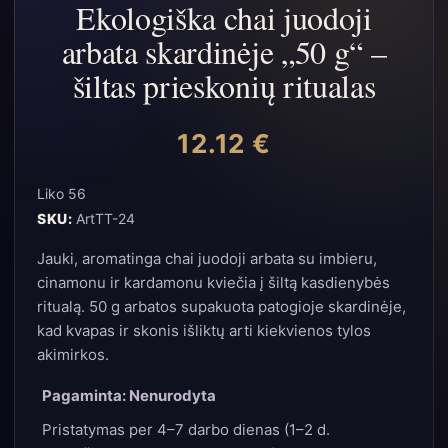
Ekologiška chai juodoji
arbata skardinėje „50 g“ –
šiltas prieskonių ritualas
12.12
€
Liko 56
SKU:
ArtTT-24
Jauki, aromatinga chai juodoji arbata su imbieru,
cinamonu ir kardamonu kviečia į šiltą kasdienybės
ritualą. 50 g arbatos supakuota patogioje skardinėje,
kad kvapas ir skonis išliktų arti kiekvienos tylos
akimirkos.
Pagaminta: Nenurodyta
Pristatymas per 4–7 darbo dienas (1–2 d.