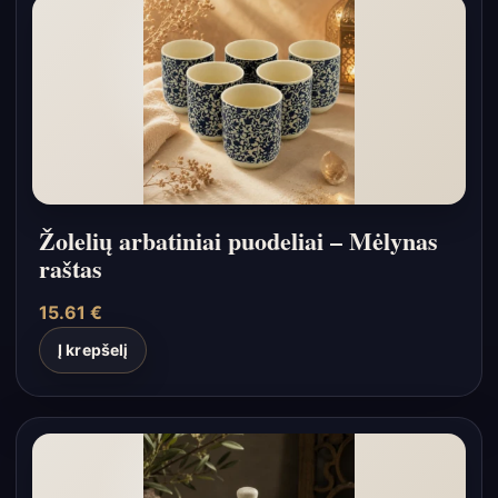
Žolelių arbatiniai puodeliai – Mėlynas
raštas
15.61
€
Į krepšelį