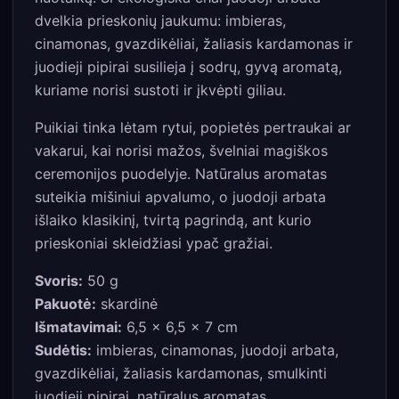
dvelkia prieskonių jaukumu: imbieras,
cinamonas, gvazdikėliai, žaliasis kardamonas ir
juodieji pipirai susilieja į sodrų, gyvą aromatą,
kuriame norisi sustoti ir įkvėpti giliau.
Puikiai tinka lėtam rytui, popietės pertraukai ar
vakarui, kai norisi mažos, švelniai magiškos
ceremonijos puodelyje. Natūralus aromatas
suteikia mišiniui apvalumo, o juodoji arbata
išlaiko klasikinį, tvirtą pagrindą, ant kurio
prieskoniai skleidžiasi ypač gražiai.
Svoris:
50 g
Pakuotė:
skardinė
Išmatavimai:
6,5 × 6,5 × 7 cm
Sudėtis:
imbieras, cinamonas, juodoji arbata,
gvazdikėliai, žaliasis kardamonas, smulkinti
juodieji pipirai, natūralus aromatas