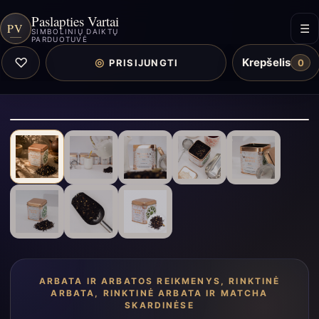
Paslapties Vartai
PV
☰
SIMBOLINIŲ DAIKTŲ
PARDUOTUVĖ
♡
Krepšelis
◎
PRISIJUNGTI
0
ARBATA IR ARBATOS REIKMENYS
,
RINKTINĖ
ARBATA
,
RINKTINĖ ARBATA IR MATCHA
SKARDINĖSE