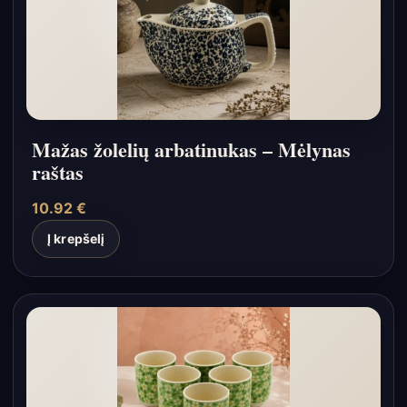
Mažas žolelių arbatinukas – Mėlynas
raštas
10.92
€
Į krepšelį