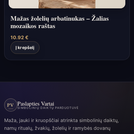
Mažas žolelių arbatinukas – Žalias
mozaikos raštas
10.92
€
Į krepšelį
Paslapties Vartai
PV
SIMBOLINIŲ DAIKTŲ PARDUOTUVĖ
Maža, jauki ir kruopščiai atrinkta simbolinių daiktų,
namų ritualų, žvakių, žolelių ir ramybės dovanų