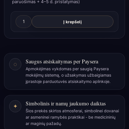
paruošimas + 4–5 d. pristatymas)
produkto
Į krepšelį
kiekis:
Ekologiška
chai
juodoji
arbata
Saugus atsiskaitymas per Paysera
◌
skardinėje
Apmokėjimas vykdomas per saugią Paysera
„50
mokėjimų sistemą, o užsakymas užbaigiamas
g“
įprastoje parduotuvės atsiskaitymo aplinkoje.
–
šiltas
prieskonių
Simbolinis ir namų jaukumo daiktas
✦
ritualas
Šios prekės skirtos atmosferai, simbolinei dovanai
ar asmeninei ramybės praktikai - be medicininių
ar maginių pažadų.