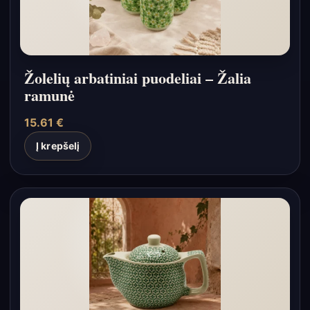
Žolelių arbatiniai puodeliai – Žalia
ramunė
15.61
€
Į krepšelį