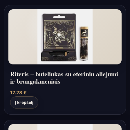
Riteris – buteliukas su eteriniu aliejumi
ir brangakmeniais
17.28
€
Į krepšelį