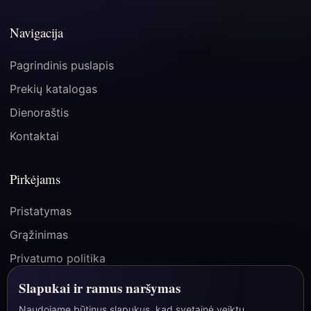
Navigacija
Pagrindinis puslapis
Prekių katalogas
Dienoraštis
Kontaktai
Pirkėjams
Pristatymas
Grąžinimas
Privatumo politika
Pirkimo taisyklės
Slapukai ir ramus naršymas
Naudojame būtinus slapukus, kad svetainė veiktų