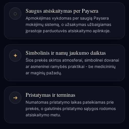
aliejus
Saugus atsiskaitymas per Paysera
◌
50
Apmokėjimas vykdomas per saugią Paysera
ml
mokėjimų sistemą, o užsakymas užbaigiamas
įprastoje parduotuvės atsiskaitymo aplinkoje.
Simbolinis ir namų jaukumo daiktas
✦
Šios prekės skirtos atmosferai, simbolinei dovanai
ar asmeninei ramybės praktikai - be medicininių
ar maginių pažadų.
Pristatymas ir terminas
➜
Numatomas pristatymo laikas pateikiamas prie
prekės, o galutinės pristatymo sąlygos rodomos
atsiskaitymo metu.