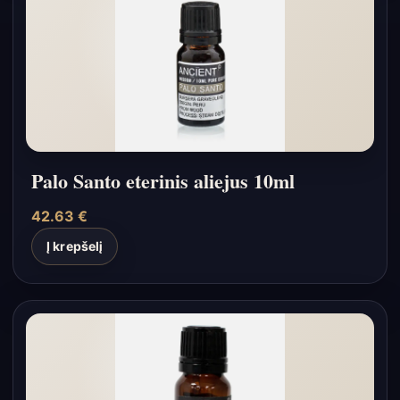
Palo Santo eterinis aliejus 10ml
42.63
€
Į krepšelį