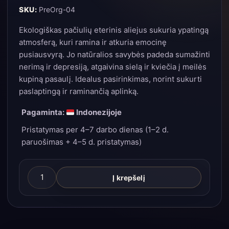
SKU:
PreOrg-04
Ekologiškas pačiulių eterinis aliejus sukuria ypatingą
atmosferą, kuri ramina ir atkuria emocinę
pusiausvyrą. Jo natūralios savybės padeda sumažinti
nerimą ir depresiją, atgaivina sielą ir kviečia į meilės
kupiną pasaulį. Idealus pasirinkimas, norint sukurti
paslaptingą ir raminančią aplinką.
Pagaminta:
Indonezijoje
Pristatymas per 4–7 darbo dienas (1–2 d.
paruošimas + 4–5 d. pristatymas)
produkto
Į krepšelį
kiekis:
Ekologiškas
pačiulių
eterinis