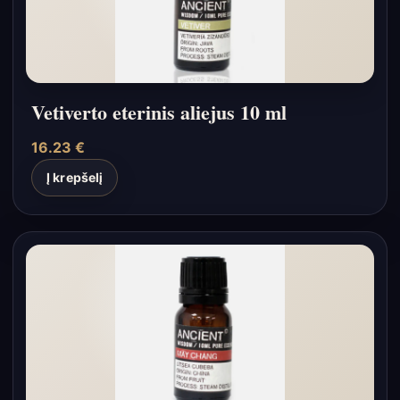
Vetiverto eterinis aliejus 10 ml
16.23
€
Į krepšelį