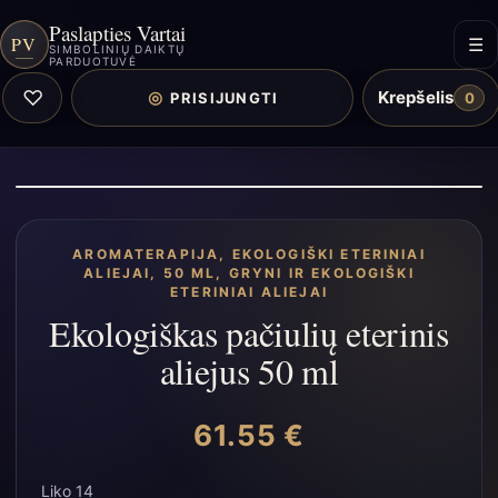
Paslapties Vartai
PV
☰
SIMBOLINIŲ DAIKTŲ
PARDUOTUVĖ
♡
Krepšelis
◎
PRISIJUNGTI
0
AROMATERAPIJA
,
EKOLOGIŠKI ETERINIAI
ALIEJAI, 50 ML
,
GRYNI IR EKOLOGIŠKI
ETERINIAI ALIEJAI
Ekologiškas pačiulių eterinis
aliejus 50 ml
61.55
€
Liko 14