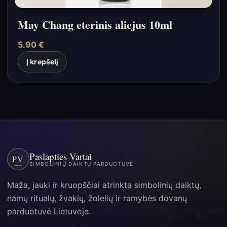
May Chang eterinis aliejus 10ml
5.90
€
Į krepšelį
Paslapties Vartai
PV
SIMBOLINIŲ DAIKTŲ PARDUOTUVĖ
Maža, jauki ir kruopščiai atrinkta simbolinių daiktų,
namų ritualų, žvakių, žolelių ir ramybės dovanų
parduotuvė Lietuvoje.