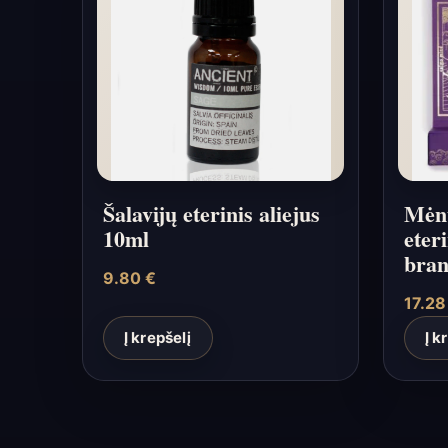
Šalavijų eterinis aliejus
Mėnu
10ml
eter
bran
9.80
€
17.2
Į krepšelį
Į k