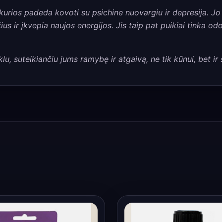
 kurios padeda kovoti su psichine nuovargiu ir depresija. Jo
čius ir įkvepia naujos energijos. Jis taip pat puikiai tinka o
lu, suteikiančiu jums ramybę ir atgaivą, ne tik kūnui, bet ir s