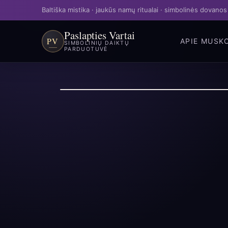
Baltiška mistika · jaukūs namų ritualai · simbolinės dovanos
Paslapties Vartai
PV
APIE MUS
K
SIMBOLINIŲ DAIKTŲ
PARDUOTUVĖ