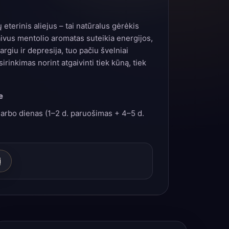
eterinis aliejus – tai natūralus gėrėkis
Gaivus mentolio aromatas suteikia energijos,
rgiu ir depresija, tuo pačiu švelniai
irinkimas norint atgaivinti tiek kūną, tiek
e
arbo dienas (1–2 d. paruošimas + 4–5 d.
į