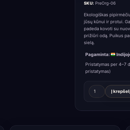
SKU:
PreOrg-06
Ekologiškas pipirmėčių 
jūsų kūnui ir protui. 
padeda kovoti su nuova
prižiūri odą. Puikus pas
sielą.
Pagaminta:
Indijoj
Pristatymas per 4–7 d
pristatymas)
produkto
Į krepšel
kiekis:
Ekologiškas
pipirmėčių
eterinis
aliejus