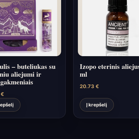
lis – buteliukas su
Izopo eterinis alieju
iniu aliejumi ir
ml
gakmeniais
20.73
€
8
€
repšelį
Į krepšelį