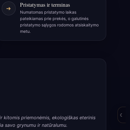
Pristatymas ir terminas
➜
Numatomas pristatymo laikas
pateikiamas prie prekės, o galutinės
pristatymo sąlygos rodomos atsiskaitymo
metu.
☾
s ir kitomis priemonėmis, ekologiškas eterinis
ia savo grynumu ir natūralumu.