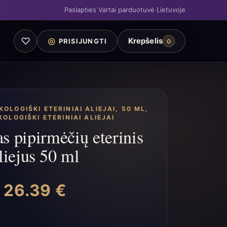
Paslapties Vartai parduotuvė Lietuvoje
♡
◎
Krepšelis
PRISIJUNGTI
0
KOLOGIŠKI ETERINIAI ALIEJAI, 50 ML
,
KOLOGIŠKI ETERINIAI ALIEJAI
s pipirmėčių eterinis
liejus 50 ml
26.39
€