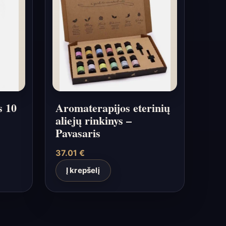
s 10
Aromaterapijos eterinių
aliejų rinkinys –
Pavasaris
37.01
€
Į krepšelį