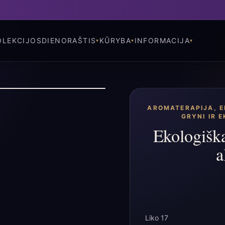
OLEKCIJOS
DIENORAŠTIS
KŪRYBA
INFORMACIJA
AROMATERAPIJA
,
E
GRYNI IR E
Ekologiška
a
Liko 17