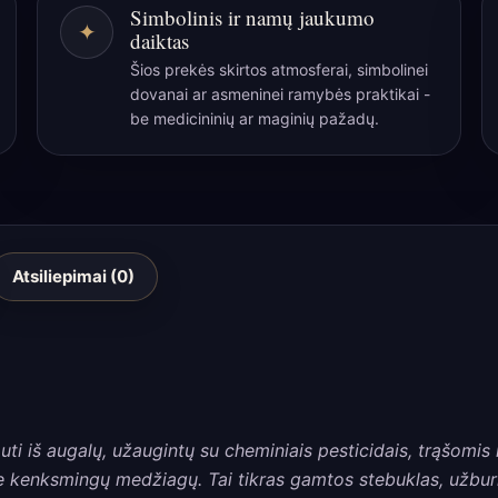
Simbolinis ir namų jaukumo
50
✦
daiktas
ml
Šios prekės skirtos atmosferai, simbolinei
dovanai ar asmeninei ramybės praktikai -
be medicininių ar maginių pažadų.
Atsiliepimai (0)
 gauti iš augalų, užaugintų su cheminiais pesticidais, trąšomi
be kenksmingų medžiagų. Tai tikras gamtos stebuklas, užbur