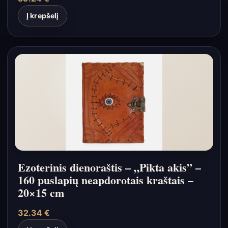
Į krepšelį
Ezoterinis dienoraštis – „Pikta akis” –
160 puslapių neapdorotais kraštais –
20×15 cm
32.34
€