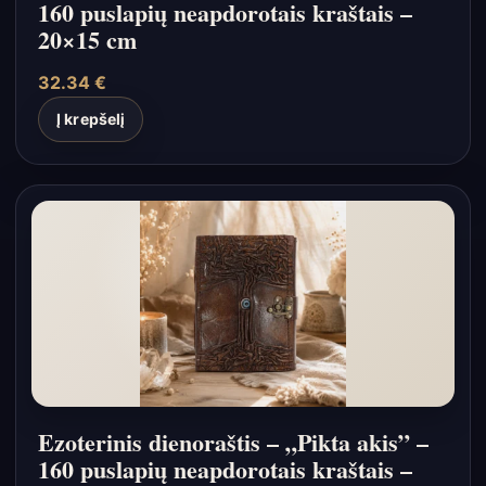
160 puslapių neapdorotais kraštais –
20×15 cm
32.34
€
Į krepšelį
Ezoterinis dienoraštis – „Pikta akis” –
160 puslapių neapdorotais kraštais –