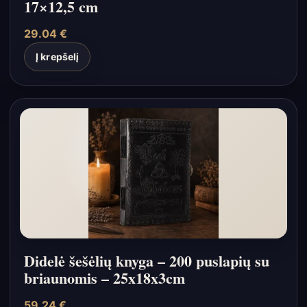
17×12,5 cm
29.04
€
Į krepšelį
Didelė šešėlių knyga – 200 puslapių su
briaunomis – 25x18x3cm
59.24
€