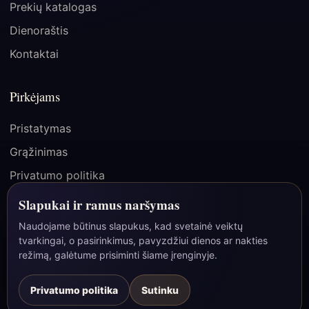
Prekių katalogas
Dienoraštis
Kontaktai
Pirkėjams
Pristatymas
Grąžinimas
Privatumo politika
Pirkimo taisyklės
Slapukai ir ramus naršymas
Naudojame būtinus slapukus, kad svetainė veiktų
tvarkingai, o pasirinkimus, pavyzdžiui dienos ar nakties
☾
režimą, galėtume prisiminti šiame įrenginyje.
© 2026 Paslapties Vartai | MB Bao Group, įmonės kodas
306163797, Lietuva/ES.
Be pigių pažadų ir stebuklų garantijų - tik daiktai, simboliai ir šilta
Privatumo politika
Sutinku
atmosfera.