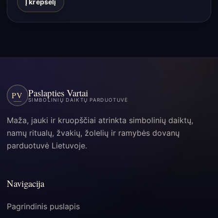
Į krepšelį
Paslapties Vartai
PV
SIMBOLINIŲ DAIKTŲ PARDUOTUVĖ
Maža, jauki ir kruopščiai atrinkta simbolinių daiktų,
namų ritualų, žvakių, žolelių ir ramybės dovanų
parduotuvė Lietuvoje.
Navigacija
Pagrindinis puslapis