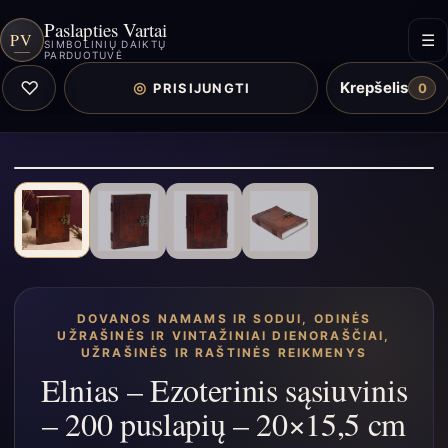
Paslapties Vartai
PV
☰
SIMBOLINIŲ DAIKTŲ
PARDUOTUVĖ
♡
Krepšelis
◎
PRISIJUNGTI
0
DOVANOS NAMAMS IR SODUI
,
ODINĖS
UŽRAŠINĖS IR VINTAŽINIAI DIENORAŠČIAI
,
UŽRAŠINĖS IR RAŠTINĖS REIKMENYS
Elnias – Ezoterinis sąsiuvinis
– 200 puslapių – 20×15,5 cm