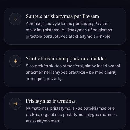
Ezoterinis
sąsiuvinis
Saugus atsiskaitymas per Paysera
◌
–
Apmokėjimas vykdomas per saugią Paysera
200
mokėjimų sistemą, o užsakymas užbaigiamas
puslapių
įprastoje parduotuvės atsiskaitymo aplinkoje.
–
20x15,5
cm
Simbolinis ir namų jaukumo daiktas
✦
Šios prekės skirtos atmosferai, simbolinei dovanai
ar asmeninei ramybės praktikai - be medicininių
ar maginių pažadų.
Pristatymas ir terminas
➜
Numatomas pristatymo laikas pateikiamas prie
prekės, o galutinės pristatymo sąlygos rodomos
atsiskaitymo metu.