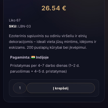
26.54
€
Liko 67
SKU:
LBN-03
Ezoterinis sąsiuvinis su odiniu viršeliu ir elnių
dekoracijomis – ideali vieta jūsų mintims, idėjoms ir
eskizams. 200 puslapių kūrybai bei įkvėpimui.
Pagaminta:
Indijoje
Pristatymas per 4–7 darbo dienas (1–2 d.
paruošimas + 4–5 d. pristatymas)
produkto
Į krepšelį
kiekis:
Elnias
–