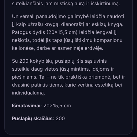
suteikiančiais jam mistišką aurą ir išskirtinumą.
Universali panaudojimo galimybė leidžia naudoti
jį kaip užrašų knygą, dienoraštį ar eskizų knygą.
Patogus dydis (20×15,5 cm) leidžia lengvai jį
nešiotis, todėl jis taps jūsų ištikimu kompanionu
kelionėse, darbe ar asmeninėje erdvėje.
Su 200 kokybiškų puslapių, šis sąsiuvinis
suteikia daug vietos jūsų mintims, idėjoms ir
piešiniams. Tai – ne tik praktiška priemonė, bet ir
dvasinė patirtis tiems, kurie vertina estetiką bei
individualumą.
Išmatavimai:
20×15,5 cm
Puslapių skaičius:
200