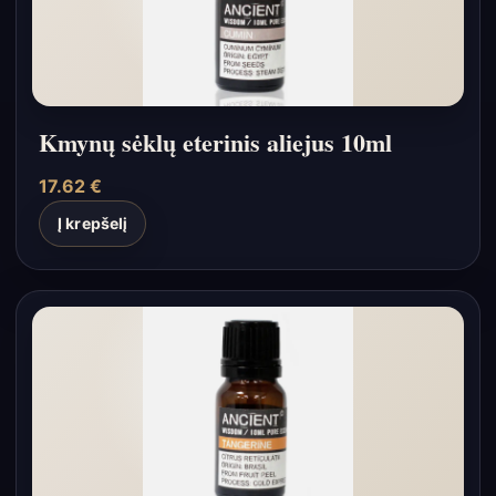
Kmynų sėklų eterinis aliejus 10ml
17.62
€
Į krepšelį