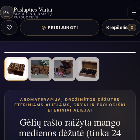
Paslapties Vartai
PV
☰
SIMBOLINIŲ DAIKTŲ
PARDUOTUVĖ
♡
Krepšelis
◎
PRISIJUNGTI
0
AROMATERAPIJA
,
DROŽINĖTOS DĖŽUTĖS
ETERINIAMS ALIEJAMS
,
GRYNI IR EKOLOGIŠKI
ETERINIAI ALIEJAI
Gėlių rašto raižyta mango
medienos dėžutė (tinka 24