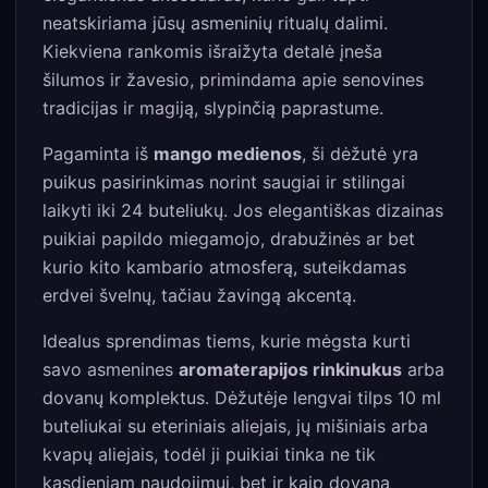
neatskiriama jūsų asmeninių ritualų dalimi.
Kiekviena rankomis išraižyta detalė įneša
šilumos ir žavesio, primindama apie senovines
tradicijas ir magiją, slypinčią paprastume.
Pagaminta iš
mango medienos
, ši dėžutė yra
puikus pasirinkimas norint saugiai ir stilingai
laikyti iki 24 buteliukų. Jos elegantiškas dizainas
puikiai papildo miegamojo, drabužinės ar bet
kurio kito kambario atmosferą, suteikdamas
erdvei švelnų, tačiau žavingą akcentą.
Idealus sprendimas tiems, kurie mėgsta kurti
savo asmenines
aromaterapijos rinkinukus
arba
dovanų komplektus. Dėžutėje lengvai tilps 10 ml
buteliukai su eteriniais aliejais, jų mišiniais arba
kvapų aliejais, todėl ji puikiai tinka ne tik
kasdieniam naudojimui, bet ir kaip dovana