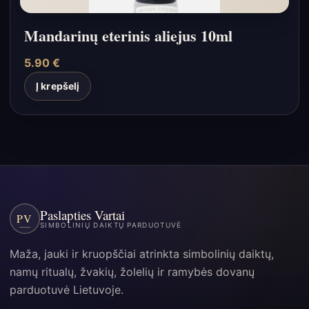
Mandarinų eterinis aliejus 10ml
5.90
€
Į krepšelį
Paslapties Vartai
PV
SIMBOLINIŲ DAIKTŲ PARDUOTUVĖ
Maža, jauki ir kruopščiai atrinkta simbolinių daiktų,
namų ritualų, žvakių, žolelių ir ramybės dovanų
parduotuvė Lietuvoje.