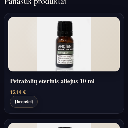
Panašūs produktai
Petražolių eterinis aliejus 10 ml
15.14
€
Į krepšelį