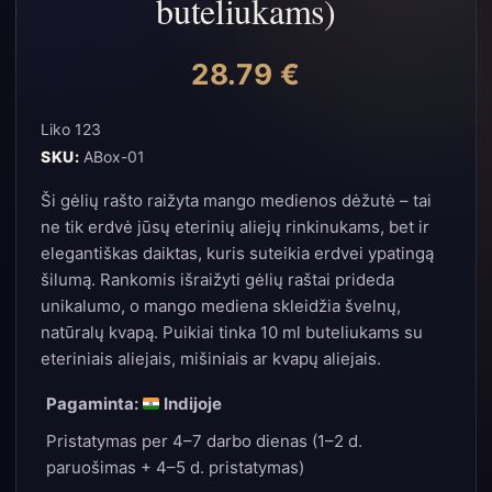
buteliukams)
28.79
€
Liko 123
SKU:
ABox-01
Ši gėlių rašto raižyta mango medienos dėžutė – tai
ne tik erdvė jūsų eterinių aliejų rinkinukams, bet ir
elegantiškas daiktas, kuris suteikia erdvei ypatingą
šilumą. Rankomis išraižyti gėlių raštai prideda
unikalumo, o mango mediena skleidžia švelnų,
natūralų kvapą. Puikiai tinka 10 ml buteliukams su
eteriniais aliejais, mišiniais ar kvapų aliejais.
Pagaminta:
Indijoje
Pristatymas per 4–7 darbo dienas (1–2 d.
paruošimas + 4–5 d. pristatymas)