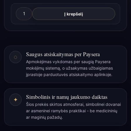
produkto
Į krepšelį
kiekis:
Gėlių
rašto
raižyta
mango
Saugus atsiskaitymas per Paysera
◌
medienos
Apmokėjimas vykdomas per saugią Paysera
dėžutė
mokėjimų sistemą, o užsakymas užbaigiamas
(tinka
įprastoje parduotuvės atsiskaitymo aplinkoje.
24
buteliukams)
Simbolinis ir namų jaukumo daiktas
✦
Šios prekės skirtos atmosferai, simbolinei dovanai
ar asmeninei ramybės praktikai - be medicininių
ar maginių pažadų.