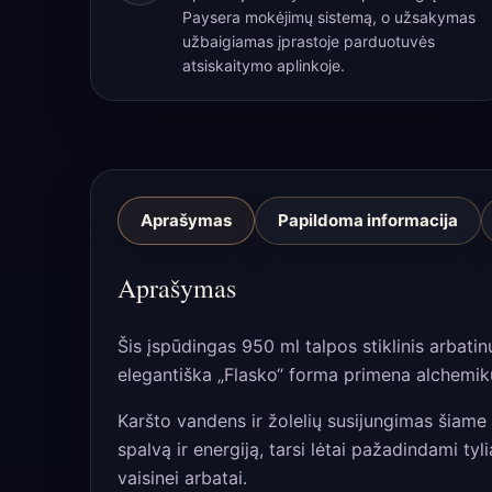
Paysera mokėjimų sistemą, o užsakymas
užbaigiamas įprastoje parduotuvės
atsiskaitymo aplinkoje.
Aprašymas
Papildoma informacija
Aprašymas
Šis įspūdingas 950 ml talpos stiklinis arbati
elegantiška „Flasko“ forma primena alchemikų 
Karšto vandens ir žolelių susijungimas šiame 
spalvą ir energiją, tarsi lėtai pažadindami tyl
vaisinei arbatai.