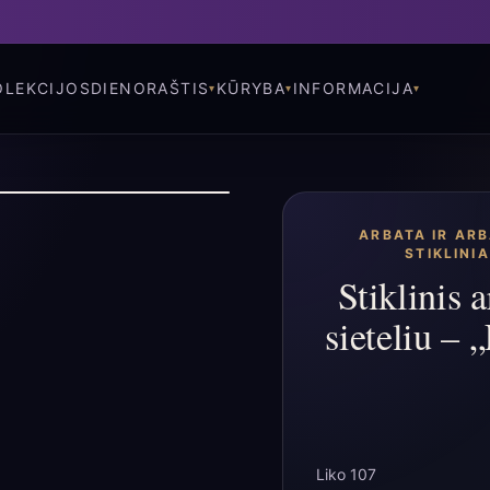
OLEKCIJOS
DIENORAŠTIS
KŪRYBA
INFORMACIJA
ARBATA IR AR
STIKLINI
Stiklinis 
sieteliu –
Liko 107