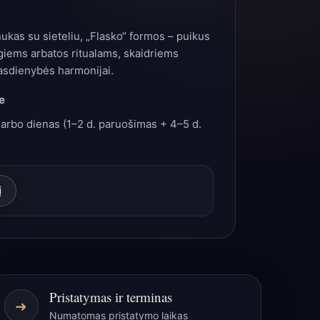
nukas su sieteliu, „Flasko“ formos – puikus
giems arbatos ritualams, skaidriems
asdienybės harmonijai.
e
arbo dienas (1–2 d. paruošimas + 4–5 d.
į
Pristatymas ir terminas
➜
Numatomas pristatymo laikas