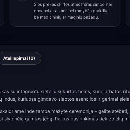
Šios prekės skirtos atmosferai, simbolinei
„Flasko“
dovanai ar asmeninei ramybės praktikai -
forma
be medicininių ar maginių pažadų.
950
ml
Atsiliepimai (0)
nukas su integruotu sieteliu sukurtas tiems, kurie arbatos ri
indus, kuriuose gimdavo slaptos esencijos ir gėrimai sielai
skaidriame inde tampa mažyte ceremonija – galite stebėti, ka
iai slypinčią gamtos jėgą. Puikus pasirinkimas tiek žolelių mi