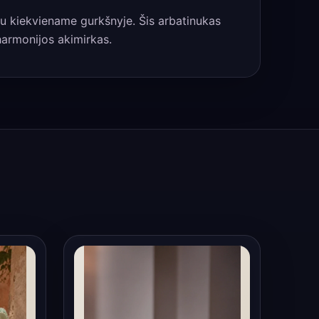
rimu kiekviename gurkšnyje. Šis arbatinukas
harmonijos akimirkas.