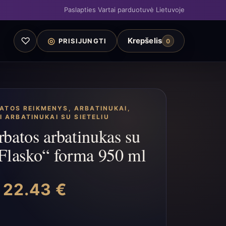
Paslapties Vartai parduotuvė Lietuvoje
♡
◎
Krepšelis
PRISIJUNGTI
0
BATOS REIKMENYS
,
ARBATINUKAI
,
AI ARBATINUKAI SU SIETELIU
arbatos arbatinukas su
 „Flasko“ forma 950 ml
22.43
€