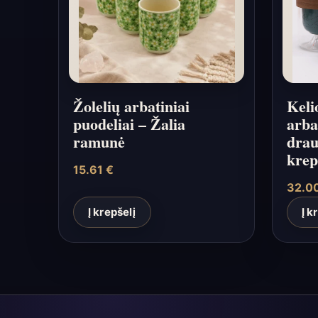
Žolelių arbatiniai
Keli
puodeliai – Žalia
arba
ramunė
drau
krep
15.61
€
32.0
Į krepšelį
Į k