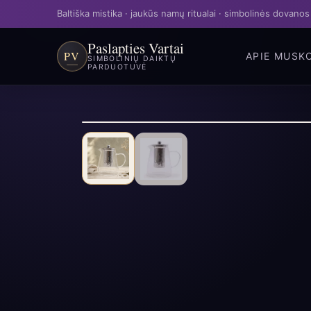
Baltiška mistika · jaukūs namų ritualai · simbolinės dovanos
Paslapties Vartai
PV
APIE MUS
K
SIMBOLINIŲ DAIKTŲ
PARDUOTUVĖ