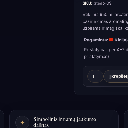
SKU:
gteap-09
Stiklinis 950 ml arbati
pasirinkimas aromatin
užpilams ir magiškai k
Pagaminta:
Kinijoj
Pristatymas per 4–7 d
pristatymas)
produkto
Į krepšel
kiekis:
Stiklinis
arbatos
arbatinukas
su
Simbolinis ir namų jaukumo
sieteliu
✦
daiktas
–