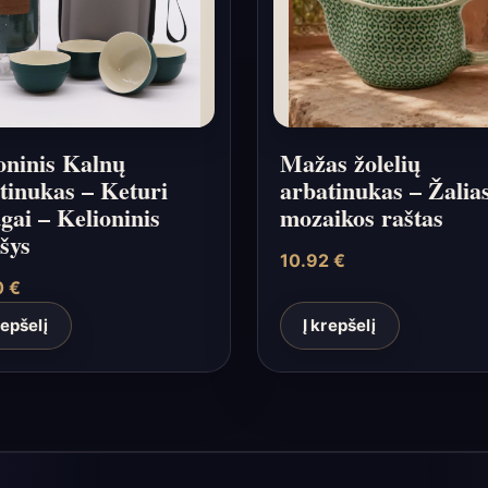
oninis Kalnų
Mažas žolelių
tinukas – Keturi
arbatinukas – Žalia
gai – Kelioninis
mozaikos raštas
šys
10.92
€
0
€
repšelį
Į krepšelį