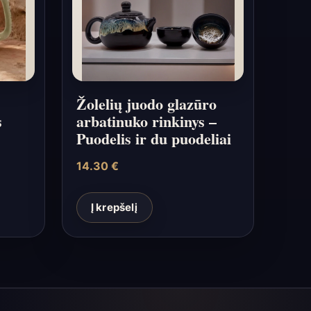
Žolelių juodo glazūro
s
arbatinuko rinkinys –
Puodelis ir du puodeliai
14.30
€
Į krepšelį