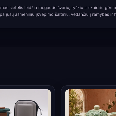
imamas sietelis leidžia mėgautis švariu, ryškiu ir skaidriu gė
pa jūsų asmeniniu įkvėpimo šaltiniu, vedančiu į ramybės ir 