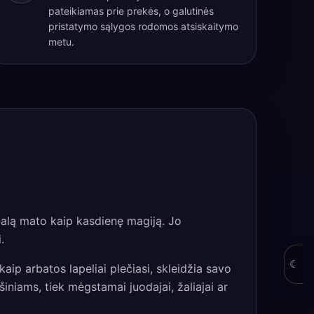
pateikiamas prie prekės, o galutinės
pristatymo sąlygos rodomos atsiskaitymo
metu.
tualą mato kaip kasdienę magiją. Jo
.
☾
ip arbatos lapeliai plečiasi, skleidžia savo
šiniams, tiek mėgstamai juodajai, žaliajai ar