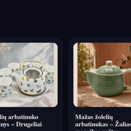
lių arbatinuko
Mažas žolelių
inys – Drugeliai
arbatinukas – Žalia