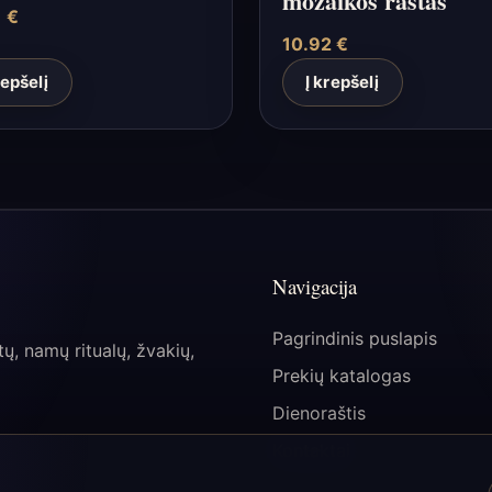
mozaikos raštas
1
€
10.92
€
repšelį
Į krepšelį
Navigacija
Pagrindinis puslapis
tų, namų ritualų, žvakių,
Prekių katalogas
Dienoraštis
Kontaktai