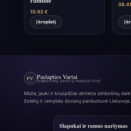
ramunė
38.4
10.92
€
Į krepšelį
Į k
Paslapties Vartai
PV
SIMBOLINIŲ DAIKTŲ PARDUOTUVĖ
Maža, jauki ir kruopščiai atrinkta simbolinių daik
žolelių ir ramybės dovanų parduotuvė Lietuvoje.
Slapukai ir ramus naršymas