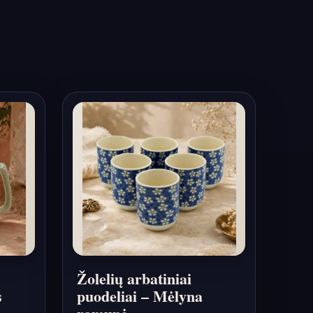
Žolelių arbatiniai
s
puodeliai – Mėlyna