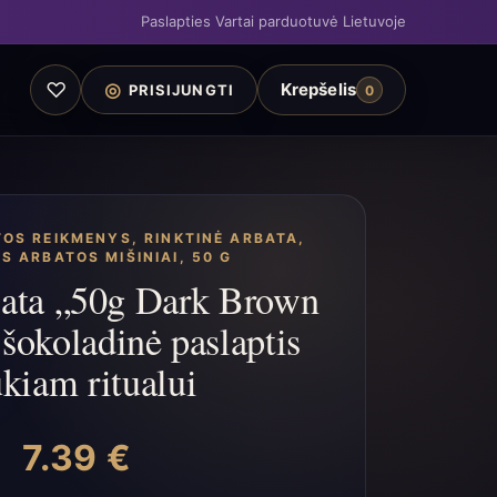
Paslapties Vartai parduotuvė Lietuvoje
♡
◎
Krepšelis
PRISIJUNGTI
0
TOS REIKMENYS
,
RINKTINĖ ARBATA
,
S ARBATOS MIŠINIAI, 50 G
bata „50g Dark Brown
šokoladinė paslaptis
ukiam ritualui
7.39
€