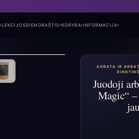
OLEKCIJOS
DIENORAŠTIS
KŪRYBA
INFORMACIJA
ARBATA IR ARBA
RINKTINĖ
Juodoji ar
Magic“ – 
ja