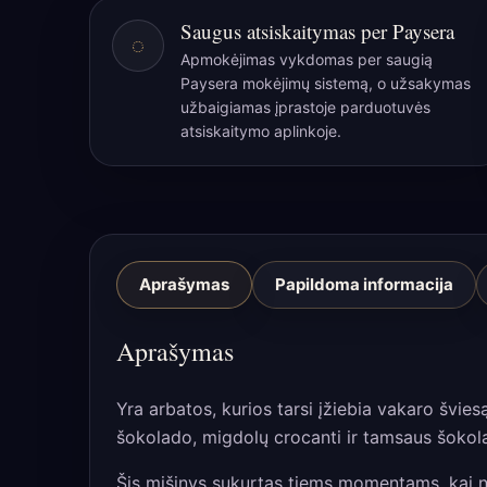
Saugus atsiskaitymas per Paysera
◌
Apmokėjimas vykdomas per saugią
Paysera mokėjimų sistemą, o užsakymas
užbaigiamas įprastoje parduotuvės
atsiskaitymo aplinkoje.
Aprašymas
Papildoma informacija
Aprašymas
Yra arbatos, kurios tarsi įžiebia vakaro švie
šokolado, migdolų crocanti ir tamsaus šokola
Šis mišinys sukurtas tiems momentams, kai nor