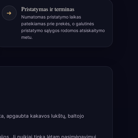
Pristatymas ir terminas
➜
Numatomas pristatymo laikas
pateikiamas prie prekės, o galutinės
pristatymo sąlygos rodomos atsiskaitymo
metu.
ata, apgaubta kakavos lukštų, baltojo
jos. Ji puikiai tinka lėtam pasimėgavimui,