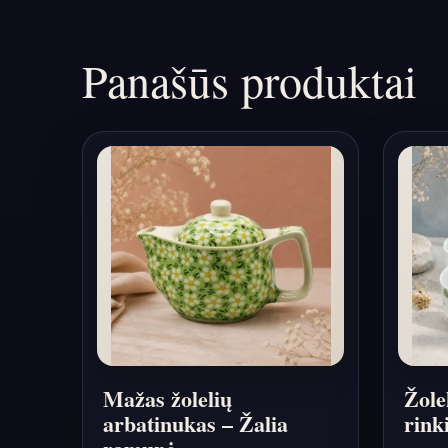
Panašūs produktai
Mažas žolelių
Žole
arbatinukas – Žalia
rink