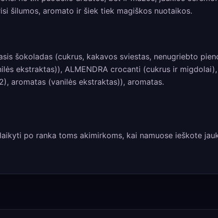
risi šilumos, aromato ir šiek tiek magiškos nuotaikos.
asis šokoladas (cukrus, kakavos sviestas, nenugriebto pieno 
anilės ekstraktas)), ALMENDRA crocanti (cukrus ir migdolai
22), aromatas (vanilės ekstraktas)), aromatas.
i laikyti po ranka toms akimirkoms, kai namuose ieškote ja