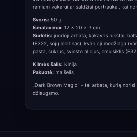
ramiam vakarui ar saldžiai pertraukai, kai no
Svoris:
50 g
Išmatavimai:
12 × 20 × 3 cm
Sudėtis:
juodoji arbata, kakavos lukštai, balt
(E322, sojų lecitinas), kvapioji medžiaga (v
pasta, cukrus, sviesto aliejus, emulsiklis (E3
Kilmės šalis:
Kinija
Pakuotė:
maišelis
„Dark Brown Magic“ – tai arbata, kurią noris
džiaugsmo.