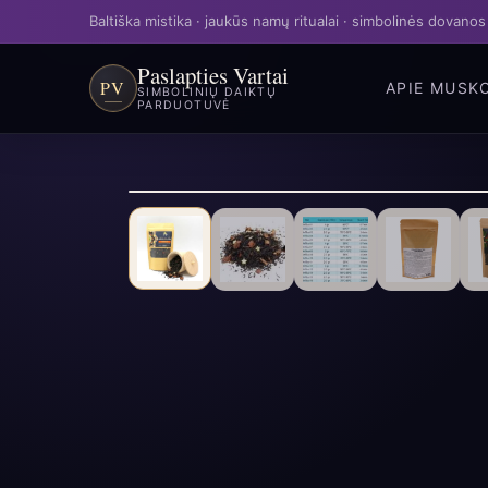
Baltiška mistika · jaukūs namų ritualai · simbolinės dovanos
Paslapties Vartai
PV
APIE MUS
K
SIMBOLINIŲ DAIKTŲ
PARDUOTUVĖ