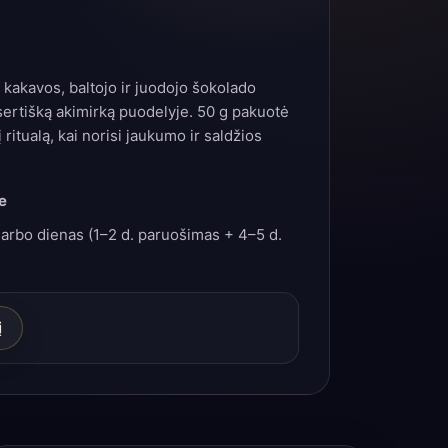
 kakavos, baltojo ir juodojo šokolado
esertišką akimirką puodelyje. 50 g pakuotė
 ritualą, kai norisi jaukumo ir saldžios
e
arbo dienas (1–2 d. paruošimas + 4–5 d.
į