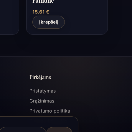
ramunė
15.61
€
Į krepšelį
Pirkėjams
Pristatymas
Grąžinimas
Privatumo politika
Pirkimo taisyklės