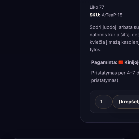
Liko 77
SKU:
ArTeaP-15
Sodri juodoji arbata su
natomis kuria šiltą, d
kviečia į mažą kasdienį
tylos.
Pagaminta:
Kinijoj
Pristatymas per 4–7 d
pristatymas)
produkto
Į krepšel
kiekis:
Juodoji
arbata
„50g