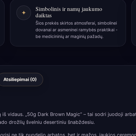
Dark
Simbolinis ir namų jaukumo
Brown
✦
daiktas
Magic“
Šios prekės skirtos atmosferai, simbolinei
–
dovanai ar asmeninei ramybės praktikai -
šokoladinė
be medicininių ar maginių pažadų.
paslaptis
jaukiam
ritualui
Atsiliepimai (0)
są iš vidaus. „50g Dark Brown Magic“ – tai sodri juodoji arb
do drožlių švelniu desertiniu šnabždesiu.
isi ne tik puodelio arbatos, bet ir mažos, jaukios ceremoni