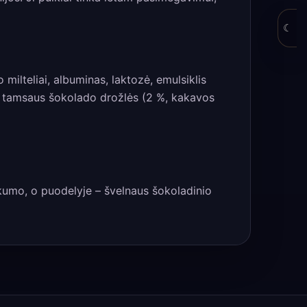
☾
milteliai, albuminas, laktozė, emulsiklis
), tamsaus šokolado drožlės (2 %, kakavos
ukumo, o puodelyje – švelnaus šokoladinio