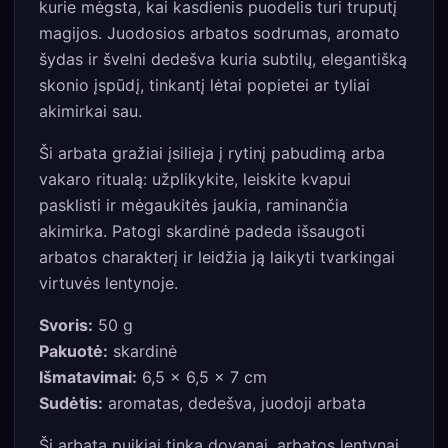
kurie mėgsta, kai kasdienis puodelis turi truputį
magijos. Juodosios arbatos sodrumas, aromato
šydas ir švelni dedešva kuria subtilų, elegantišką
skonio įspūdį, tinkantį lėtai popietei ar tyliai
akimirkai sau.
Ši arbata gražiai įsilieja į rytinį pabudimą arba
vakaro ritualą: užplikykite, leiskite kvapui
pasklisti ir mėgaukitės jaukia, raminančia
akimirka. Patogi skardinė padeda išsaugoti
arbatos charakterį ir leidžia ją laikyti tvarkingai
virtuvės lentynoje.
Svoris:
50 g
Pakuotė:
skardinė
Išmatavimai:
6,5 × 6,5 × 7 cm
Sudėtis:
aromatas, dedešva, juodoji arbata
Ši arbata puikiai tinka dovanai, arbatos lentynai