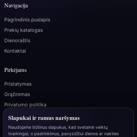
Navigacija
Pagrindinis puslapis
Prekių katalogas
Dienoraštis
Kontaktai
Pirkėjams
Pristatymas
Grąžinimas
Privatumo politika
Pirkimo taisyklės
Slapukai ir ramus naršymas
Naudojame būtinus slapukus, kad svetainė veiktų
tvarkingai, o pasirinkimus, pavyzdžiui dienos ar nakties
☾