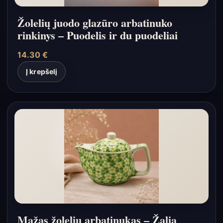
Žolelių juodo glazūro arbatinuko
rinkinys – Puodelis ir du puodeliai
14.30
€
Į krepšelį
Mažas žolelių arbatinukas – Žalia