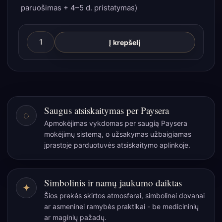
paruošimas + 4–5 d. pristatymas)
produkto
Į krepšelį
kiekis:
Juodoji
arbata
„Merlin's
Favorite
Saugus atsiskaitymas per Paysera
◌
Earl
Apmokėjimas vykdomas per saugią Paysera
Grey“
mokėjimų sistemą, o užsakymas užbaigiamas
–
įprastoje parduotuvės atsiskaitymo aplinkoje.
paslaptingas
aromato
ritualas
Simbolinis ir namų jaukumo daiktas
✦
skardinėje
Šios prekės skirtos atmosferai, simbolinei dovanai
ar asmeninei ramybės praktikai - be medicininių
ar maginių pažadų.