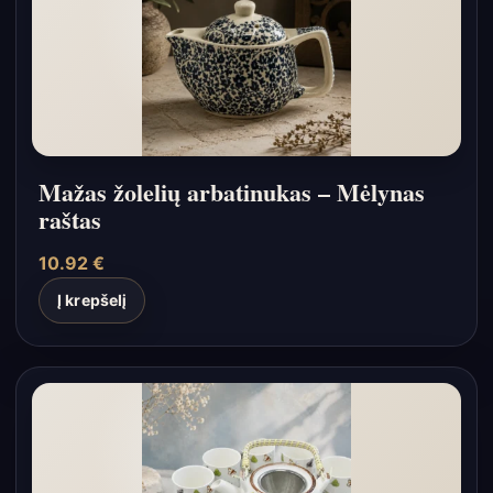
Mažas žolelių arbatinukas – Mėlynas
raštas
10.92
€
Į krepšelį