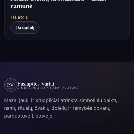
ramunė
10.92
€
Į krepšelį
Paslapties Vartai
PV
SIMBOLINIŲ DAIKTŲ PARDUOTUVĖ
Maža, jauki ir kruopščiai atrinkta simbolinių daiktų,
namų ritualų, žvakių, žolelių ir ramybės dovanų
parduotuvė Lietuvoje.