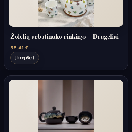
Žolelių arbatinuko rinkinys – Drugeliai
38.41
€
Į krepšelį