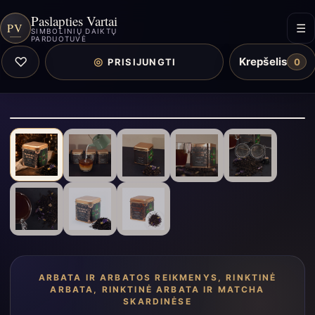
Paslapties Vartai
PV
☰
SIMBOLINIŲ DAIKTŲ
PARDUOTUVĖ
♡
Krepšelis
◎
PRISIJUNGTI
0
ARBATA IR ARBATOS REIKMENYS
,
RINKTINĖ
ARBATA
,
RINKTINĖ ARBATA IR MATCHA
SKARDINĖSE