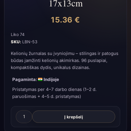
17x13cm
15.36
€
Liko 74
SKU:
LBN-53
Kelionių žurnalas su įvyniojimu – stilingas ir patogus
būdas įamžinti kelionių akimirkas. 96 puslapiai,
kompaktiškas dydis, unikalus dizainas.
Pagaminta:
Indijoje
Pristatymas per 4–7 darbo dienas (1–2 d.
paruošimas + 4–5 d. pristatymas)
produkto
Į krepšelį
kiekis:
Kelionių