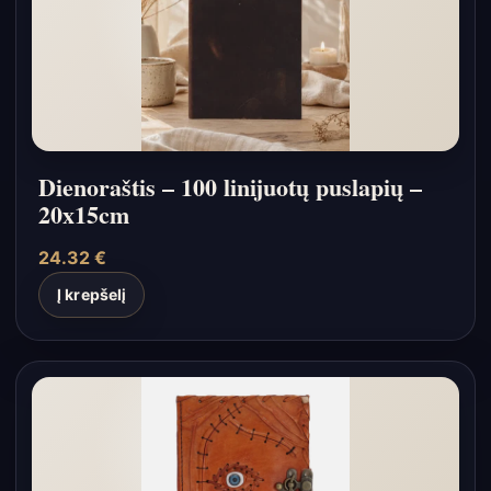
Dienoraštis – 100 linijuotų puslapių –
20x15cm
24.32
€
Į krepšelį