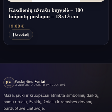
Kasdienių užrašų knygelė – 100
linijuotų puslapių – 18×13 cm
19.60
€
Į krepšelį
Paslapties Vartai
PV
SIMBOLINIŲ DAIKTŲ PARDUOTUVĖ
Maža, jauki ir kruopščiai atrinkta simbolinių daiktų,
namų ritualų, žvakių, žolelių ir ramybės dovanų
parduotuvė Lietuvoje.