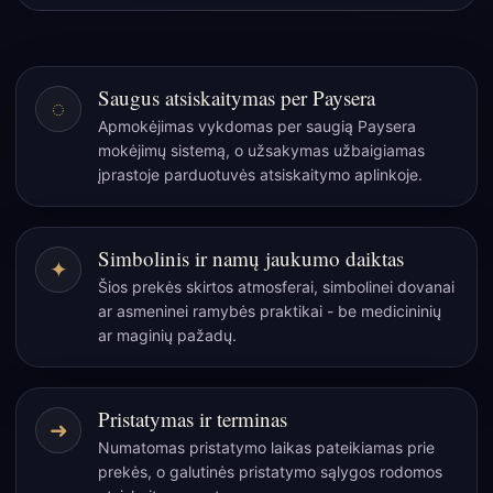
žurnalas
su
įvyniojimu
Saugus atsiskaitymas per Paysera
◌
-
Apmokėjimas vykdomas per saugią Paysera
96
mokėjimų sistemą, o užsakymas užbaigiamas
puslapiai
įprastoje parduotuvės atsiskaitymo aplinkoje.
-
17x13cm
Simbolinis ir namų jaukumo daiktas
✦
Šios prekės skirtos atmosferai, simbolinei dovanai
ar asmeninei ramybės praktikai - be medicininių
ar maginių pažadų.
Pristatymas ir terminas
➜
Numatomas pristatymo laikas pateikiamas prie
prekės, o galutinės pristatymo sąlygos rodomos