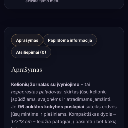
atsiskaitymo metu.
Aprašymas
Papildoma informacija
Atsiliepimai (0)
Aprašymas
Kelionių žurnalas su įvyniojimu
– tai
nepaprastas palydovas
, skirtas jūsų kelionių
įspūdžiams, svajonėms ir atradimams įamžinti.
Jo
96 aukštos kokybės puslapiai
suteiks erdvės
jūsų mintims ir piešiniams. Kompaktiškas dydis –
17×13 cm
– leidžia patogiai jį pasiimti į bet kokią