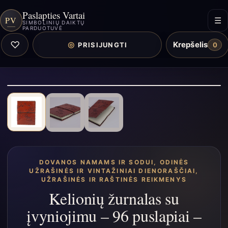
Paslapties Vartai
PV
☰
SIMBOLINIŲ DAIKTŲ
PARDUOTUVĖ
♡
Krepšelis
◎
PRISIJUNGTI
0
DOVANOS NAMAMS IR SODUI
,
ODINĖS
UŽRAŠINĖS IR VINTAŽINIAI DIENORAŠČIAI
,
UŽRAŠINĖS IR RAŠTINĖS REIKMENYS
Kelionių žurnalas su
įvyniojimu – 96 puslapiai –