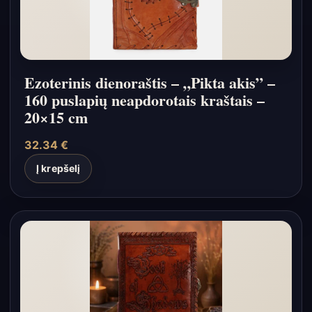
Ezoterinis dienoraštis – „Pikta akis” –
160 puslapių neapdorotais kraštais –
20×15 cm
32.34
€
Į krepšelį