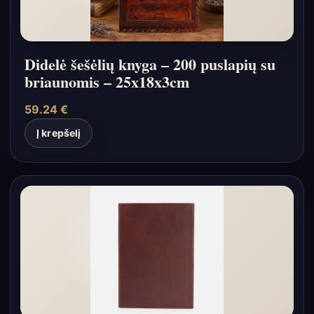
Didelė šešėlių knyga – 200 puslapių su
briaunomis – 25x18x3cm
59.24
€
Į krepšelį