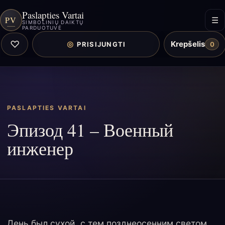
Paslapties Vartai
PV
☰
SIMBOLINIŲ DAIKTŲ
PARDUOTUVĖ
♡
Krepšelis
◎
PRISIJUNGTI
0
PASLAPTIES VARTAI
Эпизод 41 – Военный
инженер
День был сухой, с тем позднеосенним светом,