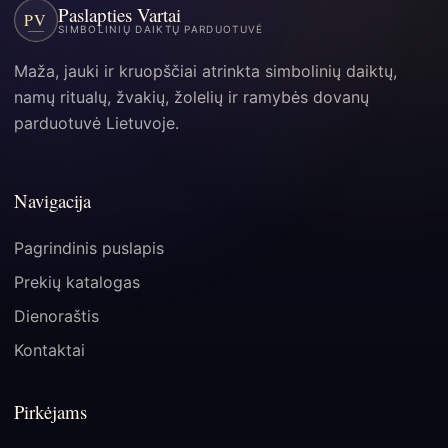
Paslapties Vartai
PV
SIMBOLINIŲ DAIKTŲ PARDUOTUVĖ
Maža, jauki ir kruopščiai atrinkta simbolinių daiktų,
namų ritualų, žvakių, žolelių ir ramybės dovanų
parduotuvė Lietuvoje.
Navigacija
Pagrindinis puslapis
Prekių katalogas
Dienoraštis
Kontaktai
Pirkėjams