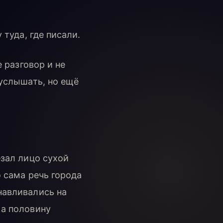
 туда, где писали.
е разговор и не
 услышать, но ещё
езал лицо сухой
о сама речь города
навливались на
 а половину