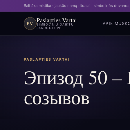
Baltiška mistika · jaukūs namų ritualai · simbolinės dovanos
Paslapties Vartai
PV
APIE MUS
K
SIMBOLINIŲ DAIKTŲ
PARDUOTUVĖ
PASLAPTIES VARTAI
Эпизод 50 – 
созывов