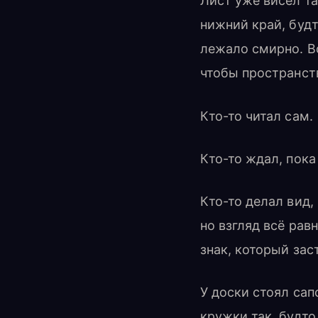
Лист уже висел та
нижний край, будт
лежало смирно. Во
чтобы пространст
Кто-то читал сам.
Кто-то ждал, пока
Кто-то делал вид,
но взгляд всё рав
знак, который зас
У доски стоял сап
кружки так, будто