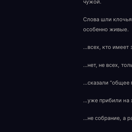
чужой.
Слова шли клочьям
особенно живые.
…всех, кто имеет
…нет, не всех, то
…сказали “общее 
…уже прибили на 
…не собрание, а 