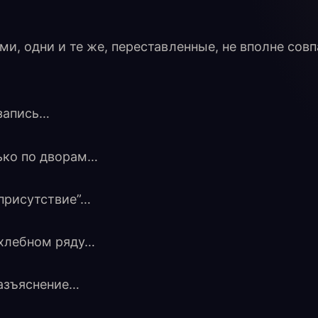
и, одни и те же, переставленные, не вполне сов
 запись…
лько по дворам…
присутствие”…
хлебном ряду…
разъяснение…