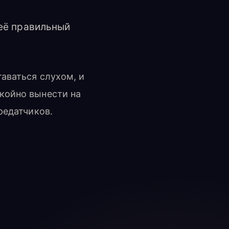
неё правильный
аваться слухом, и
койно вынести на
редатчиков.