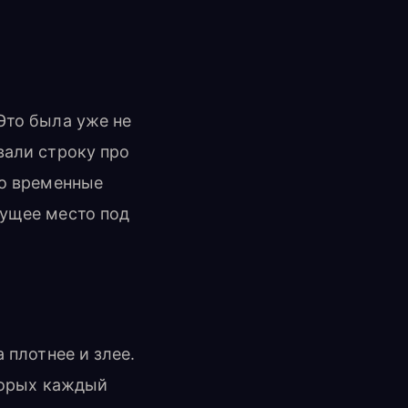
Это была уже не
вали строку про
ро временные
дущее место под
 плотнее и злее.
оторых каждый