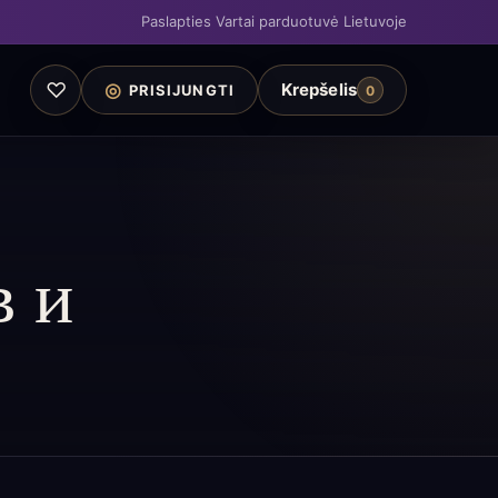
Paslapties Vartai parduotuvė Lietuvoje
♡
◎
Krepšelis
PRISIJUNGTI
0
в и