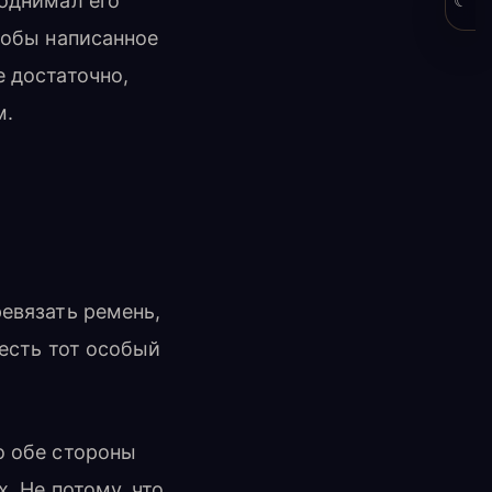
поднимал его
☾
тобы написанное
е достаточно,
м.
ревязать ремень,
 есть тот особый
о обе стороны
х. Не потому, что