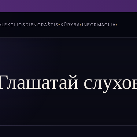
OLEKCIJOS
DIENORAŠTIS
KŪRYBA
INFORMACIJA
Глашатай слухо