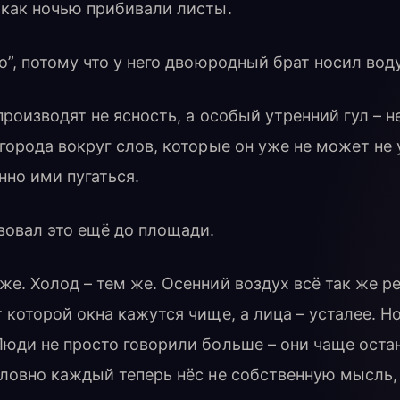
 как ночью прибивали листы.
о”, потому что у него двоюродный брат носил воду
производят не ясность, а особый утренний гул – н
города вокруг слов, которые он уже не может не
нно ими пугаться.
вовал это ещё до площади.
е. Холод – тем же. Осенний воздух всё так же р
 которой окна кажутся чище, а лица – усталее. Н
Люди не просто говорили больше – они чаще оста
словно каждый теперь нёс не собственную мысль,