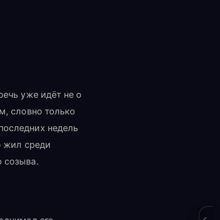
речь уже идёт не о
м, словно только
 последних недель
о жил среди
о созыва.