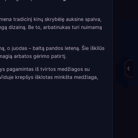
mena tradicinį kinų skrybėlę auksine spalva,
ngą dizainą. Be to, arbatinukas turi nuimamą
ą, o juodas – baltą pandos leteną. Šie iškilūs
smagią arbatos gėrimo patirtį.
☾
pšys pagamintas iš tvirtos medžiagos su
 Viduje krepšys išklotas minkšta medžiaga,