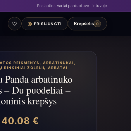
Paslapties Vartai parduotuvė Lietuvoje
♡
◎
Krepšelis
PRISIJUNGTI
0
BATOS REIKMENYS
,
ARBATINUKAI
,
 RINKINIAI ŽOLELIŲ ARBATAI
 Panda arbatinuko
s – Du puodeliai –
ioninis krepšys
40.08
€