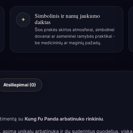
arbatinuko
Simbolinis ir namų jaukumo
rinkinys
✦
daiktas
-
Šios prekės skirtos atmosferai, simbolinei
Du
dovanai ar asmeninei ramybės praktikai -
puodeliai
be medicininių ar maginių pažadų.
-
Kelioninis
krepšys
Atsiliepimai (0)
rtimentą su
Kung Fu Panda arbatinuko rinkiniu
.
tą, apima unikalų arbatinuką ir du suderintus puodelius, vis