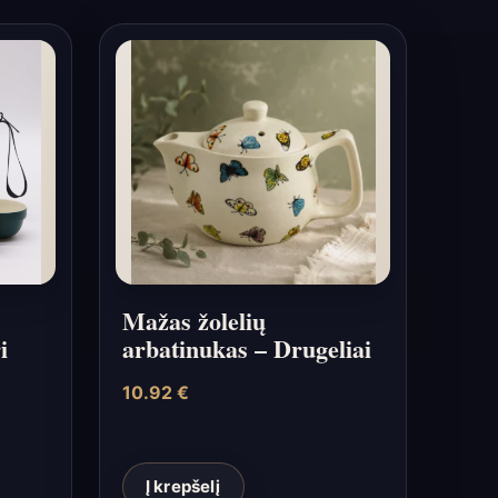
Mažas žolelių
i
arbatinukas – Drugeliai
10.92
€
Į krepšelį