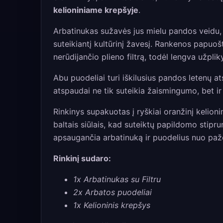
kelioniniame krepšyje
.
Arbatinukas sužavės jus mielu pandos veidu, s
suteikiantį kultūrinį žavesį. Rankenos papuoš
nerūdijančio plieno filtrą, todėl lengva užplikyt
Abu puodeliai turi iškilusius pandos letenų a
atspaudai ne tik suteikia žaismingumo, bet ir
Rinkinys supakuotas į ryškiai oranžinį kelion
baltais siūlais, kad suteiktų papildomo stip
apsaugančia arbatinuką ir puodelius nuo paž
Rinkinį sudaro:
1x Arbatinukas su Filtru
2x Arbatos puodeliai
1x Kelioninis krepšys