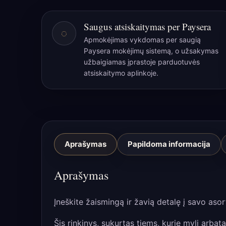
Saugus atsiskaitymas per Paysera
◌
Apmokėjimas vykdomas per saugią
Paysera mokėjimų sistemą, o užsakymas
užbaigiamas įprastoje parduotuvės
atsiskaitymo aplinkoje.
Aprašymas
Papildoma informacija
Aprašymas
Įneškite žaismingą ir žavią detalę į savo aso
Šis rinkinys, sukurtas tiems, kurie myli arba