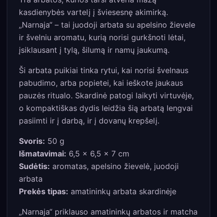
kasdienybės vartelį į šviesesnę akimirką.
„Narnaja“ – tai juodoji arbata su apelsino žievele
ir švelniu aromatu, kurią norisi gurkšnoti lėtai,
įsiklausant į tylą, šilumą ir namų jaukumą.
Ši arbata puikiai tinka rytui, kai norisi švelnaus
pabudimo, arba popietei, kai ieškote jaukaus
pauzės ritualo. Skardinė patogi laikyti virtuvėje,
o kompaktiškas dydis leidžia šią arbatą lengvai
pasiimti ir į darbą, ir į dovanų krepšelį.
Svoris:
50 g
Išmatavimai:
6,5 × 6,5 × 7 cm
Sudėtis:
aromatas, apelsino žievelė, juodoji
arbata
Prekės tipas:
amatininkų arbata skardinėje
„Narnaja“ priklauso amatininkų arbatos ir matcha