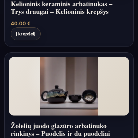
Kelioninis keraminis arbatinukas –
Trys draugai – Kelioninis krepšys
40.00
€
Į krepšelį
Žolelių juodo glazūro arbatinuko
rinkinys – Puodelis ir du puodeliai