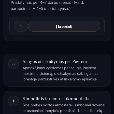
Pristatymas per 4–7 darbo dienas (1–2 d.
paruošimas + 4–5 d. pristatymas)
produkto
Į krepšelį
kiekis:
Organinė
juodoji
arbata
„Narnaja“
Saugus atsiskaitymas per Paysera
◌
50
Apmokėjimas vykdomas per saugią Paysera
g
mokėjimų sistemą, o užsakymas užbaigiamas
skardinėje
įprastoje parduotuvės atsiskaitymo aplinkoje.
–
apelsino
žievelės
Simbolinis ir namų jaukumo daiktas
✦
šiluma
Šios prekės skirtos atmosferai, simbolinei dovanai
ar asmeninei ramybės praktikai - be medicininių