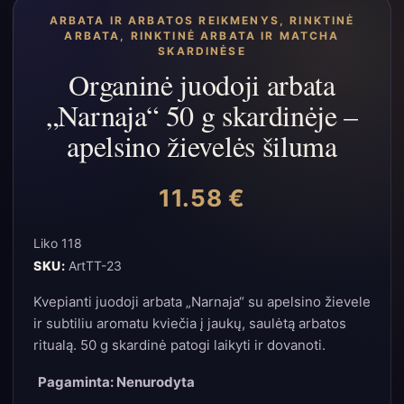
ARBATA IR ARBATOS REIKMENYS
,
RINKTINĖ
ARBATA
,
RINKTINĖ ARBATA IR MATCHA
SKARDINĖSE
Organinė juodoji arbata
„Narnaja“ 50 g skardinėje –
apelsino žievelės šiluma
11.58
€
Liko 118
SKU:
ArtTT-23
Kvepianti juodoji arbata „Narnaja“ su apelsino žievele
ir subtiliu aromatu kviečia į jaukų, saulėtą arbatos
ritualą. 50 g skardinė patogi laikyti ir dovanoti.
Pagaminta: Nenurodyta