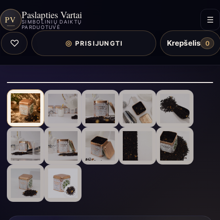
Paslapties Vartai
PV
☰
SIMBOLINIŲ DAIKTŲ
PARDUOTUVĖ
♡
Krepšelis
◎
PRISIJUNGTI
0