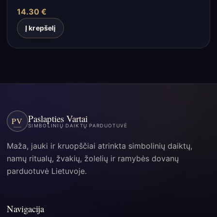
14.30
€
Į krepšelį
Paslapties Vartai
PV
SIMBOLINIŲ DAIKTŲ PARDUOTUVĖ
Maža, jauki ir kruopščiai atrinkta simbolinių daiktų,
namų ritualų, žvakių, žolelių ir ramybės dovanų
parduotuvė Lietuvoje.
Navigacija