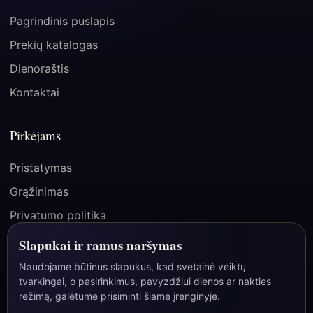
Pagrindinis puslapis
Prekių katalogas
Dienoraštis
Kontaktai
Pirkėjams
Pristatymas
Grąžinimas
Privatumo politika
Pirkimo taisyklės
Slapukai ir ramus naršymas
Naudojame būtinus slapukus, kad svetainė veiktų
tvarkingai, o pasirinkimus, pavyzdžiui dienos ar nakties
☾
režimą, galėtume prisiminti šiame įrenginyje.
© 2026 Paslapties Vartai | MB Bao Group, įmonės kodas
306163797, Lietuva/ES.