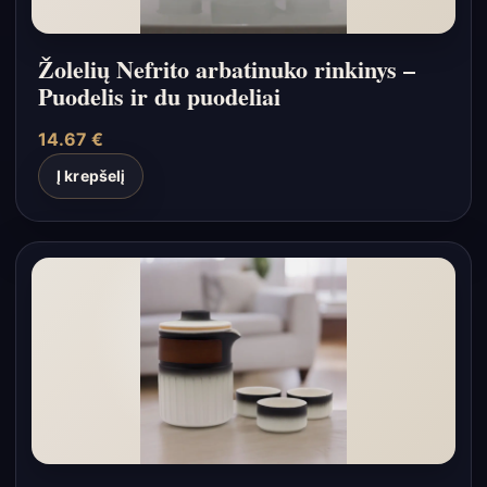
Žolelių Nefrito arbatinuko rinkinys –
Puodelis ir du puodeliai
14.67
€
Į krepšelį