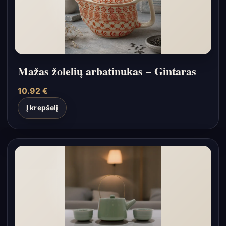
Mažas žolelių arbatinukas – Gintaras
10.92
€
Į krepšelį