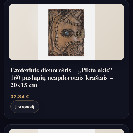
Ezoterinis dienoraštis – „Pikta akis” –
160 puslapių neapdorotais kraštais –
20×15 cm
32.34
€
Į krepšelį