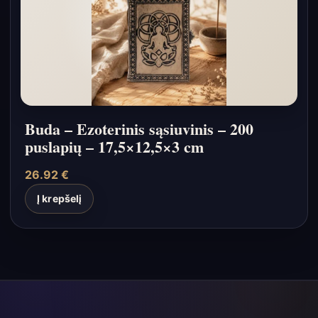
Buda – Ezoterinis sąsiuvinis – 200
puslapių – 17,5×12,5×3 cm
26.92
€
Į krepšelį