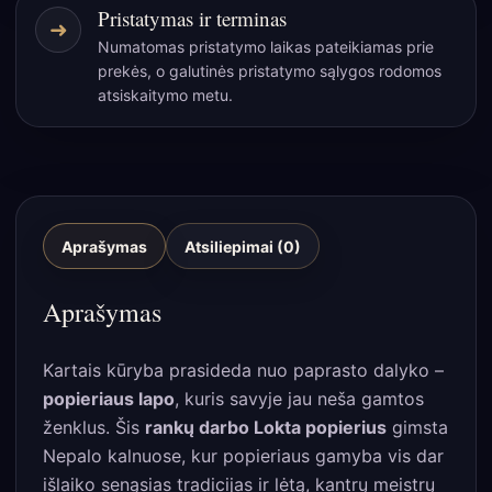
Pristatymas ir terminas
➜
Numatomas pristatymo laikas pateikiamas prie
prekės, o galutinės pristatymo sąlygos rodomos
atsiskaitymo metu.
Aprašymas
Atsiliepimai (0)
Aprašymas
Kartais kūryba prasideda nuo paprasto dalyko –
popieriaus lapo
, kuris savyje jau neša gamtos
ženklus. Šis
rankų darbo Lokta popierius
gimsta
Nepalo kalnuose, kur popieriaus gamyba vis dar
išlaiko senąsias tradicijas ir lėtą, kantrų meistrų