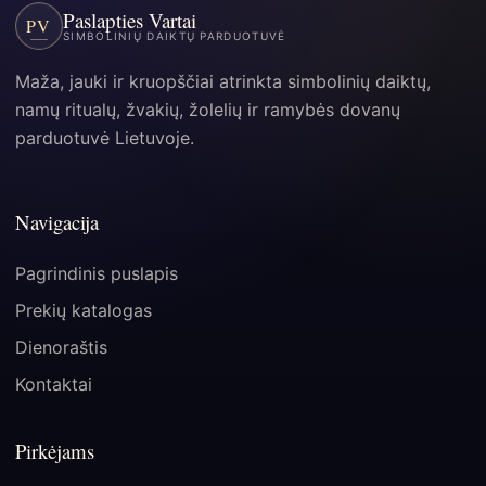
Paslapties Vartai
PV
SIMBOLINIŲ DAIKTŲ PARDUOTUVĖ
Maža, jauki ir kruopščiai atrinkta simbolinių daiktų,
namų ritualų, žvakių, žolelių ir ramybės dovanų
parduotuvė Lietuvoje.
Navigacija
Pagrindinis puslapis
Prekių katalogas
Dienoraštis
Kontaktai
Pirkėjams