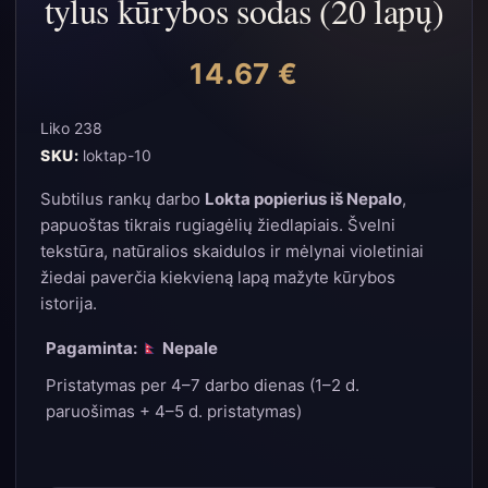
tylus kūrybos sodas (20 lapų)
14.67
€
Liko 238
SKU:
loktap-10
Subtilus rankų darbo
Lokta popierius iš Nepalo
,
papuoštas tikrais rugiagėlių žiedlapiais. Švelni
tekstūra, natūralios skaidulos ir mėlynai violetiniai
žiedai paverčia kiekvieną lapą mažyte kūrybos
istorija.
Pagaminta:
Nepale
Pristatymas per 4–7 darbo dienas (1–2 d.
paruošimas + 4–5 d. pristatymas)