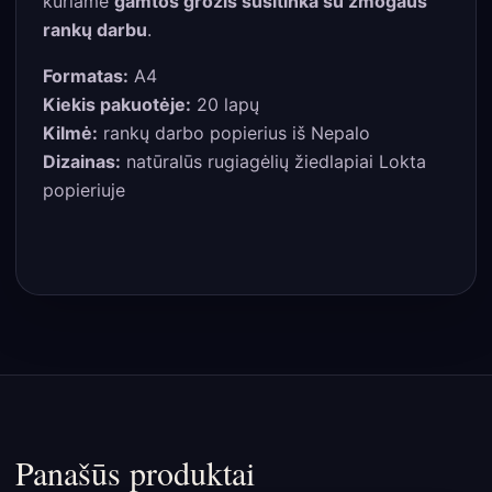
kuriame
gamtos grožis susitinka su žmogaus
rankų darbu
.
Formatas:
A4
Kiekis pakuotėje:
20 lapų
Kilmė:
rankų darbo popierius iš Nepalo
Dizainas:
natūralūs rugiagėlių žiedlapiai Lokta
popieriuje
Panašūs produktai