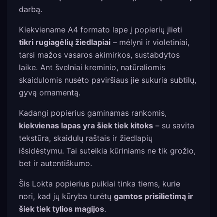
darbą.
Kiekviename A4 formato lape į popierių įlieti
tikri rugiagėlių žiedlapiai
– mėlyni ir violetiniai,
tarsi mažos vasaros akimirkos, sustabdytos
laike. Ant švelniai kreminio, natūraliomis
skaidulomis nusėto paviršiaus jie sukuria subtilų,
gyvą ornamentą.
Kadangi popierius gaminamas rankomis,
kiekvienas lapas yra šiek tiek kitoks
– su savita
tekstūra, skaidulų raštais ir žiedlapių
išsidėstymu. Tai suteikia kūriniams ne tik grožio,
bet ir autentiškumo.
Šis Lokta popierius puikiai tinka tiems, kurie
nori, kad jų kūryba turėtų
gamtos prisilietimą ir
šiek tiek tylios magijos
.