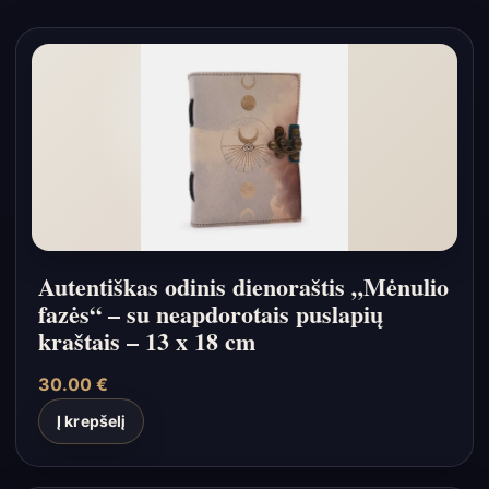
Autentiškas odinis dienoraštis „Mėnulio
fazės“ – su neapdorotais puslapių
kraštais – 13 x 18 cm
30.00
€
Į krepšelį