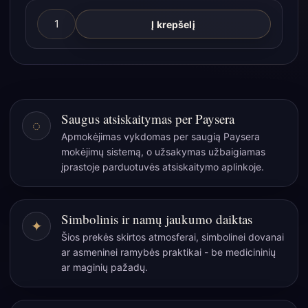
produkto
Į krepšelį
kiekis:
Rankų
darbo
Lokta
popierius
Saugus atsiskaitymas per Paysera
◌
A4
Apmokėjimas vykdomas per saugią Paysera
su
mokėjimų sistemą, o užsakymas užbaigiamas
rugiagėlių
įprastoje parduotuvės atsiskaitymo aplinkoje.
žiedlapiais
–
tylus
Simbolinis ir namų jaukumo daiktas
✦
kūrybos
Šios prekės skirtos atmosferai, simbolinei dovanai
sodas
ar asmeninei ramybės praktikai - be medicininių
(20
ar maginių pažadų.
lapų)