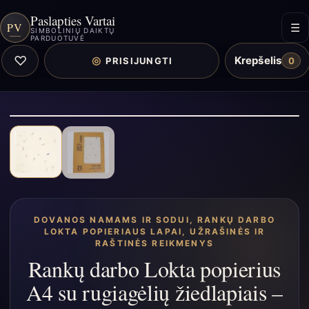
Paslapties Vartai
PV
☰
SIMBOLINIŲ DAIKTŲ
PARDUOTUVĖ
♡
Krepšelis
◎
PRISIJUNGTI
0
DOVANOS NAMAMS IR SODUI
,
RANKŲ DARBO
LOKTA POPIERIAUS LAPAI
,
UŽRAŠINĖS IR
RAŠTINĖS REIKMENYS
Rankų darbo Lokta popierius
A4 su rugiagėlių žiedlapiais –