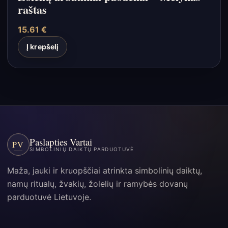
raštas
15.61
€
Į krepšelį
Paslapties Vartai
PV
SIMBOLINIŲ DAIKTŲ PARDUOTUVĖ
Maža, jauki ir kruopščiai atrinkta simbolinių daiktų,
namų ritualų, žvakių, žolelių ir ramybės dovanų
parduotuvė Lietuvoje.