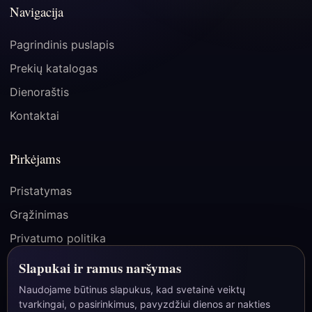
Navigacija
Pagrindinis puslapis
Prekių katalogas
Dienoraštis
Kontaktai
Pirkėjams
Pristatymas
Grąžinimas
Privatumo politika
Pirkimo taisyklės
Slapukai ir ramus naršymas
Naudojame būtinus slapukus, kad svetainė veiktų
tvarkingai, o pasirinkimus, pavyzdžiui dienos ar nakties
☾