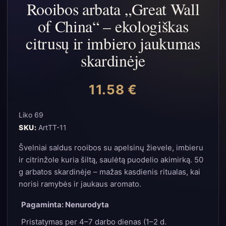
Rooibos arbata „Great Wall
of China“ – ekologiškas
citrusų ir imbiero jaukumas
skardinėje
11.58
€
Liko 69
SKU:
ArtTT-11
Švelniai saldus rooibos su apelsinų žievele, imbieru
ir citrinžole kuria šiltą, saulėtą puodelio akimirką. 50
g arbatos skardinėje – mažas kasdienis ritualas, kai
norisi ramybės ir jaukaus aromato.
Pagaminta: Nenurodyta
Pristatymas per 4–7 darbo dienas (1–2 d.