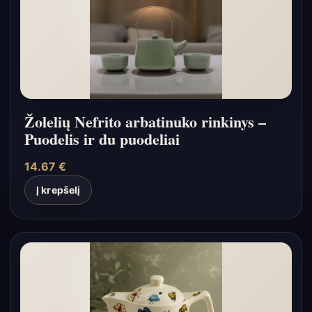
Žolelių Nefrito arbatinuko rinkinys –
Puodelis ir du puodeliai
14.67
€
Į krepšelį