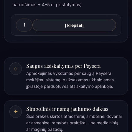
paruošimas + 4–5 d. pristatymas)
produkto
Į krepšelį
kiekis:
Rooibos
arbata
„Great
Wall
Saugus atsiskaitymas per Paysera
◌
of
Apmokėjimas vykdomas per saugią Paysera
China“
mokėjimų sistemą, o užsakymas užbaigiamas
–
įprastoje parduotuvės atsiskaitymo aplinkoje.
ekologiškas
citrusų
ir
Simbolinis ir namų jaukumo daiktas
✦
imbiero
Šios prekės skirtos atmosferai, simbolinei dovanai
jaukumas
ar asmeninei ramybės praktikai - be medicininių
skardinėje
ar maginių pažadų.