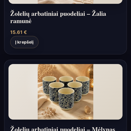
Žolelių arbatiniai puodeliai – Žalia
ramunė
15.61
€
Į krepšelį
Žolelių arbatiniai puodeliai – Mėlynas