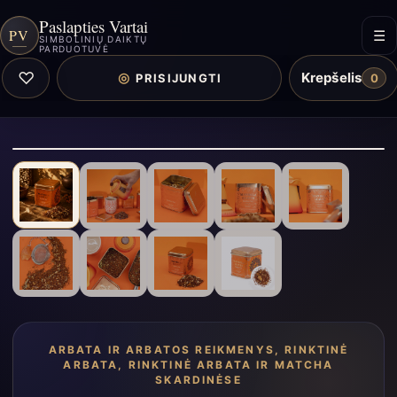
Paslapties Vartai
PV
☰
SIMBOLINIŲ DAIKTŲ
PARDUOTUVĖ
♡
Krepšelis
◎
PRISIJUNGTI
0
ARBATA IR ARBATOS REIKMENYS
,
RINKTINĖ
ARBATA
,
RINKTINĖ ARBATA IR MATCHA
SKARDINĖSE