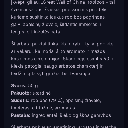
įkvėpti giliau. „Great Wall of China“ rooibos – tai
švelniai saldus, šviesiai prieskoninis puodelis,
kuriame susitinka jaukus rooibos pagrindas,
gaivi apelsinų žievelė, šildantis imbieras ir
lengva citrinžolės nata.
Ši arbata puikiai tinka lėtam rytui, tyliai popietei
ar vakarui, kai norisi šilto aromato ir mažos
kasdienės ceremonijos. Skardinėje esantis 50 g
kiekis patogiai saugo arbatos charakterį ir
leidžia ją laikyti gražiai bei tvarkingai.
Svoris:
50 g
Pakuotė:
skardinė
Sudėtis:
rooibos (79 %), apelsinų žievelė,
imbieras, citrinžolė, aromatas
Pastaba:
ingredientai iš ekologiškos gamybos
Ši arbata priklauso amatininkų arbatos ir matcha