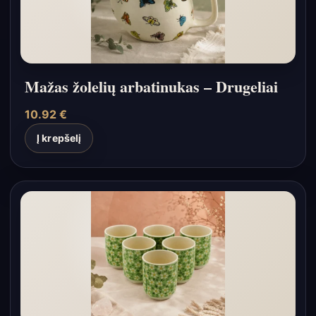
Mažas žolelių arbatinukas – Drugeliai
10.92
€
Į krepšelį