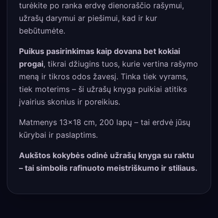
turėkite po ranka erdvę dienoraščio rašymui,
užrašų darymui ar piešimui, kad ir kur
bebūtumėte.
Puikus pasirinkimas kaip dovana bet kokiai
progai
, tikrai džiugins tuos, kurie vertina rašymo
meną ir tikros odos žavesį. Tinka tiek vyrams,
tiek moterims – ši užrašų knyga puikiai atitiks
įvairius skonius ir poreikius.
Matmenys 13×18 cm, 200 lapų – tai erdvė jūsų
kūrybai ir paslaptims.
Aukštos kokybės odinė užrašų knyga su raktu
– tai simbolis rafinuoto meistriškumo ir stiliaus.