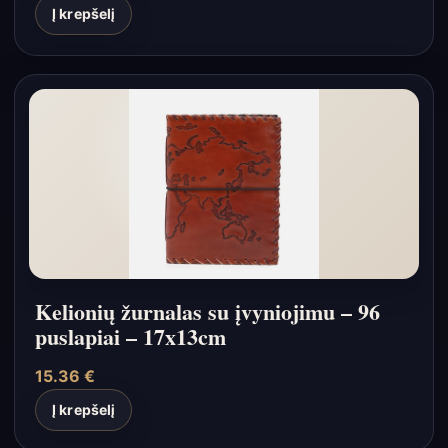
Į krepšelį
Kelionių žurnalas su įvyniojimu – 96
puslapiai – 17x13cm
15.36
€
Į krepšelį