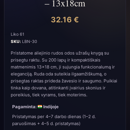
– 13x18cm
32.16
€
Liko 61
SKU:
LBN-30
Pristatome aliejinio rudos odos užrašų knygą su
prisegtu raktu. Su 200 lapų ir kompaktiškais
matmenimis 13×18 cm, ji sujungia funkcionalumą ir
eleganciją. Ruda oda suteikia ilgaamžiškumą, o
prisegtas raktas prideda žavesio ir saugumo. Puikiai
tinka kaip dovana, atitinkanti įvairius skonius ir
poreikius, tiek vyrams, tiek moterims.
Pagaminta:
Indijoje
Pristatymas per 4–7 darbo dienas (1–2 d.
paruošimas + 4–5 d. pristatymas)