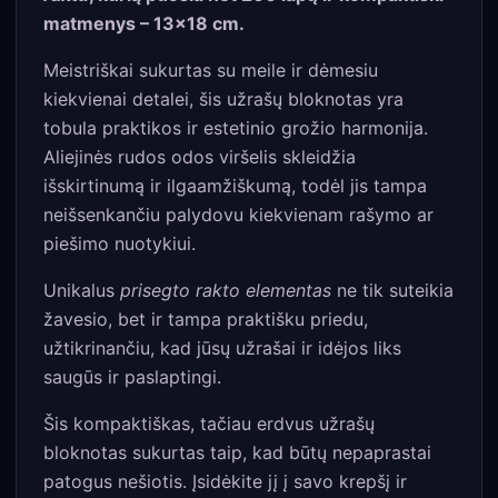
matmenys – 13×18 cm.
Meistriškai sukurtas su meile ir dėmesiu
kiekvienai detalei, šis užrašų bloknotas yra
tobula praktikos ir estetinio grožio harmonija.
Aliejinės rudos odos viršelis skleidžia
išskirtinumą ir ilgaamžiškumą, todėl jis tampa
neišsenkančiu palydovu kiekvienam rašymo ar
piešimo nuotykiui.
Unikalus
prisegto rakto elementas
ne tik suteikia
žavesio, bet ir tampa praktišku priedu,
užtikrinančiu, kad jūsų užrašai ir idėjos liks
saugūs ir paslaptingi.
Šis kompaktiškas, tačiau erdvus užrašų
bloknotas sukurtas taip, kad būtų nepaprastai
patogus nešiotis. Įsidėkite jį į savo krepšį ir