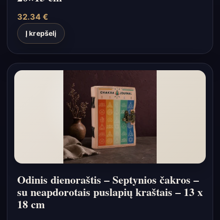
32.34
€
Į krepšelį
Odinis dienoraštis – Septynios čakros –
su neapdorotais puslapių kraštais – 13 x
18 cm