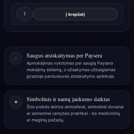
produkto
Į krepšelį
kiekis:
Rudos
odos
užrašų
knyga
Saugus atsiskaitymas per Paysera
◌
su
Apmokėjimas vykdomas per saugią Paysera
prisegtu
mokėjimų sistemą, o užsakymas užbaigiamas
raktu
įprastoje parduotuvės atsiskaitymo aplinkoje.
–
200
puslapių
Simbolinis ir namų jaukumo daiktas
✦
–
Šios prekės skirtos atmosferai, simbolinei dovanai
13x18cm
ar asmeninei ramybės praktikai - be medicininių
ar maginių pažadų.