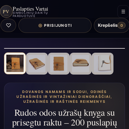
Paslapties Vartai
PV
☰
SIMBOLINIŲ DAIKTŲ
PARDUOTUVĖ
♡
Krepšelis
◎
PRISIJUNGTI
0
DOVANOS NAMAMS IR SODUI
,
ODINĖS
UŽRAŠINĖS IR VINTAŽINIAI DIENORAŠČIAI
,
UŽRAŠINĖS IR RAŠTINĖS REIKMENYS
Rudos odos užrašų knyga su
prisegtu raktu – 200 puslapių