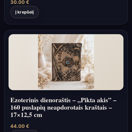
30.00
€
Į krepšelį
Ezoterinis dienoraštis – „Pikta akis” –
160 puslapių neapdorotais kraštais –
17×12,5 cm
44.00
€