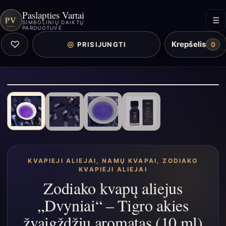
Paslapties Vartai
PV
☰
SIMBOLINIŲ DAIKTŲ
PARDUOTUVĖ
♡
Krepšelis
◎
PRISIJUNGTI
0
KVAPIEJI ALIEJAI
,
NAMŲ KVAPAI
,
ZODIAKO
KVAPIEJI ALIEJAI
Zodiako kvapų aliejus
„Dvyniai“ – Tigro akies
žvaigždžių aromatas (10 ml)