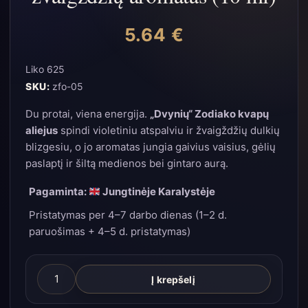
5.64
€
Liko 625
SKU:
zfo-05
Du protai, viena energija.
„Dvynių“ Zodiako kvapų
aliejus
spindi violetiniu atspalviu ir žvaigždžių dulkių
blizgesiu, o jo aromatas jungia gaivius vaisius, gėlių
paslaptį ir šiltą medienos bei gintaro aurą.
Pagaminta:
Jungtinėje Karalystėje
Pristatymas per 4–7 darbo dienas (1–2 d.
paruošimas + 4–5 d. pristatymas)
produkto
Į krepšelį
kiekis: