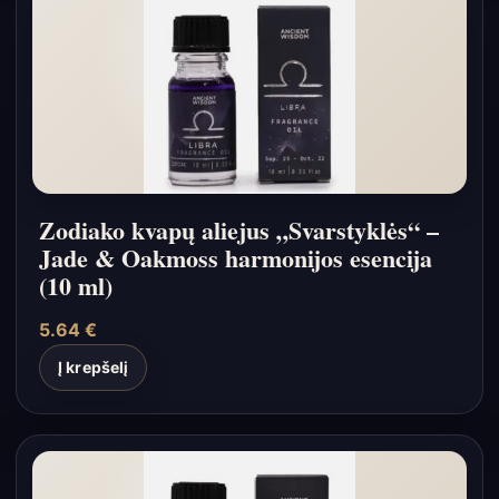
Zodiako kvapų aliejus „Svarstyklės“ –
Jade & Oakmoss harmonijos esencija
(10 ml)
5.64
€
Į krepšelį