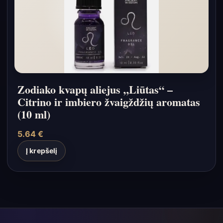
Zodiako kvapų aliejus „Liūtas“ –
Citrino ir imbiero žvaigždžių aromatas
(10 ml)
5.64
€
Į krepšelį