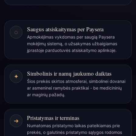
Zodiako
kvapų
aliejus
„Dvyniai“
Saugus atsiskaitymas per Paysera
◌
–
Apmokėjimas vykdomas per saugią Paysera
Tigro
mokėjimų sistemą, o užsakymas užbaigiamas
akies
įprastoje parduotuvės atsiskaitymo aplinkoje.
žvaigždžių
aromatas
(10
Simbolinis ir namų jaukumo daiktas
✦
ml)
Šios prekės skirtos atmosferai, simbolinei dovanai
ar asmeninei ramybės praktikai - be medicininių
ar maginių pažadų.
Pristatymas ir terminas
➜
Numatomas pristatymo laikas pateikiamas prie
prekės, o galutinės pristatymo sąlygos rodomos