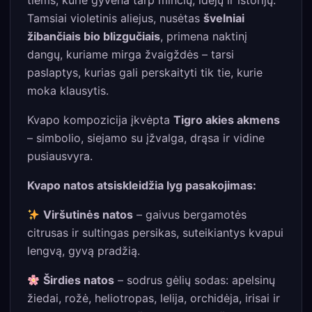
Tamsiai violetinis aliejus, nusėtas
švelniai
žibančiais bio blizgučiais
, primena naktinį
dangų, kuriame mirga žvaigždės – tarsi
paslaptys, kurias gali perskaityti tik tie, kurie
moka klausytis.
Kvapo kompozicija įkvėpta
Tigro akies akmens
– simbolio, siejamo su įžvalga, drąsa ir vidine
pusiausvyra.
Kvapo natos atsiskleidžia lyg pasakojimas:
Viršutinės natos
– gaivus bergamotės
citrusas ir sultingas persikas, suteikiantys kvapui
lengvą, gyvą pradžią.
Širdies natos
– sodrus gėlių sodas: apelsinų
žiedai, rožė, heliotropas, lelija, orchidėja, irisai ir