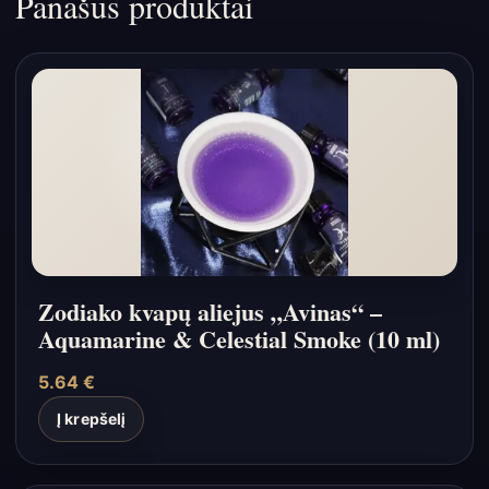
Panašūs produktai
Zodiako kvapų aliejus „Avinas“ –
Aquamarine & Celestial Smoke (10 ml)
5.64
€
Į krepšelį