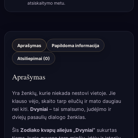
atsiskaitymo metu.
Aprašymas
Papildoma informacija
Atsiliepimai (0)
Aprašymas
Yra ženklų, kurie niekada nestovi vietoje. Jie
klauso vėjo, skaito tarp eilučių ir mato daugiau
nei kiti.
Dvyniai
– tai smalsumo, judėjimo ir
dviejų pasaulių dialogo ženklas.
Šis
Zodiako kvapų aliejus „Dvyniai“
sukurtas
tiems, kurie gyvena tarp minčių, idėjų ir istorijų.