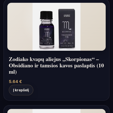
Zodiako kvapų aliejus „Skorpionas“ –
Obsidiano ir tamsios kavos paslaptis (10
ml)
5.64
€
Į krepšelį