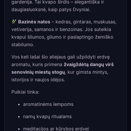
gardenija. Tai kvapo širdis – elegantiška ir
daugiasluoksnė, kaip patys Dvyniai.
Bazinės natos
– kedras, gintaras, muskusas,
vetiverija, samanos ir benzoinas. Jos suteikia
kvapui šilumos, gilumo ir paslaptingo žemiško
stabilumo.
Vos keli lašai šio aliejaus gali užpildyti erdvę
aromatu, kuris primena
žvaigždėtą dangų virš
senovinių miestų stogų
, kur gimsta mintys,
istorijos ir naujos idėjos.
Puikiai tinka:
aromatinėms lempoms
namų kvapų ritualams
meditacijos ar kūrybos erdvei