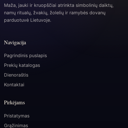
Maža, jauki ir kruopščiai atrinkta simbolinių daiktų,
namų ritualų, žvakių, žolelių ir ramybės dovanų
parduotuvė Lietuvoje.
Navigacija
Pagrindinis puslapis
Prekių katalogas
Dienoraštis
Kontaktai
Pirkėjams
Pristatymas
Grąžinimas