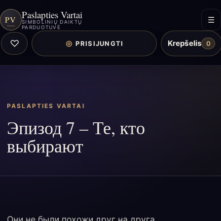
Paslapties Vartai
PV
☰
SIMBOLINIŲ DAIKTŲ
PARDUOTUVĖ
♡
Krepšelis
◎
PRISIJUNGTI
0
PASLAPTIES VARTAI
Эпизод 7 – Те, кто
выбирают
Они не были похожи друг на друга.